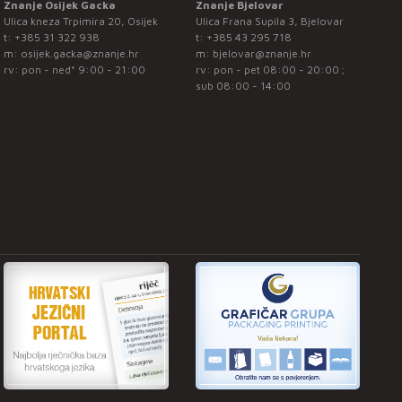
Znanje Osijek Gacka
Znanje Bjelovar
Ulica kneza Trpimira 20, Osijek
Ulica Frana Supila 3, Bjelovar
t:
+385 31 322 938
t:
+385 43 295 718
m:
osijek.gacka@znanje.hr
m:
bjelovar@znanje.hr
rv: pon - ned* 9:00 - 21:00
rv: pon - pet 08:00 - 20:00 ;
sub 08:00 - 14:00