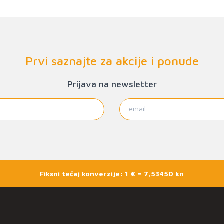
Prvi saznajte za akcije i ponude
Prijava na newsletter
Fiksni tečaj konverzije: 1 € = 7,53450 kn