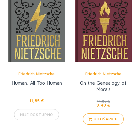
Friedrich Nietzsche
Friedrich Nietzsche
Human, All Too Human
On the Genealogy of
Morals
11,85 €
11,85 €
9,48 €
NIJE DOSTUPNO
U KOŠARICU