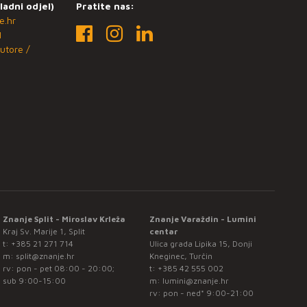
ladni odjel)
Pratite nas:
e.hr
1
utore /
Znanje Split - Miroslav Krleža
Znanje Varaždin - Lumini
Kraj Sv. Marije 1, Split
centar
t:
+385 21 271 714
Ulica grada Lipika 15, Donji
m:
split@znanje.hr
Kneginec, Turčin
rv: pon - pet 08:00 - 20:00;
t:
+385 42 555 002
sub 9:00-15:00
m:
lumini@znanje.hr
rv: pon - ned* 9:00-21:00