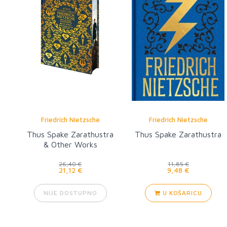
Friedrich Nietzsche
Friedrich Nietzsche
Thus Spake Zarathustra
Thus Spake Zarathustra
& Other Works
26,40 €
11,85 €
21,12 €
9,48 €
NIJE DOSTUPNO
U KOŠARICU