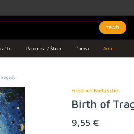
TRAŽI
gračke
Papirnica / Škola
Darovi
Autori
f Tragedy
Friedrich Nietzsche
Birth of Tra
9,55 €