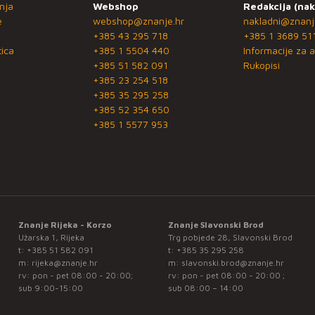
nja
Webshop
Redakcija (nak
e
webshop@znanje.hr
nakladni@znanj
+385 43 295 718
+385 1 3689 51
ica
+385 1 5504 440
Informacije za a
+385 51 582 091
Rukopisi
+385 23 254 518
+385 35 295 258
+385 52 354 650
+385 1 5577 953
Znanje Rijeka - Korzo
Znanje Slavonski Brod
Užarska 1, Rijeka
Trg pobjede 28, Slavonski Brod
t:
+385 51 582 091
t:
+385 35 295 258
m:
rijeka@znanje.hr
m:
slavonski.brod@znanje.hr
rv: pon - pet 08:00 - 20:00;
rv: pon - pet 08:00 - 20:00 ;
sub 9:00-15:00
sub 08:00 – 14:00