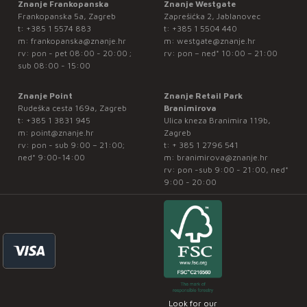
Znanje Frankopanska
Znanje Westgate
Frankopanska 5a, Zagreb
Zaprešićka 2, Jablanovec
t:
+385 1 5574 883
t:
+385 1 5504 440
m:
frankopanska@znanje.hr
m:
westgate@znanje.hr
rv: pon - pet 08:00 - 20:00 ;
rv: pon – ned* 10:00 – 21:00
sub 08:00 - 15:00
Znanje Point
Znanje Retail Park
Rudeška cesta 169a, Zagreb
Branimirova
t:
+385 1 3831 945
Ulica kneza Branimira 119b,
m:
point@znanje.hr
Zagreb
rv: pon - sub 9:00 – 21:00;
t:
+ 385 1 2796 541
ned* 9:00-14:00
m:
branimirova@znanje.hr
rv: pon -sub 9:00 - 21:00, ned*
9:00 - 20:00
Look for our