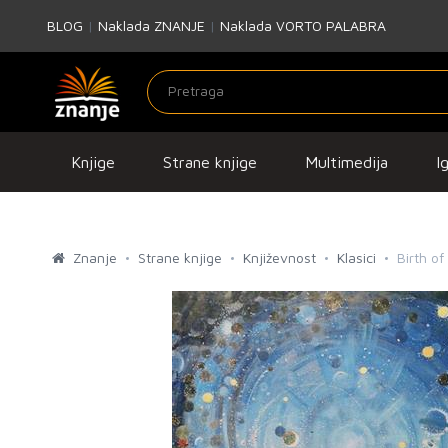
BLOG
|
Naklada ZNANJE
|
Naklada VORTO PALABRA
Knjige
Strane knjige
Multimedija
I
Znanje
Strane knjige
Književnost
Klasici
Birth o