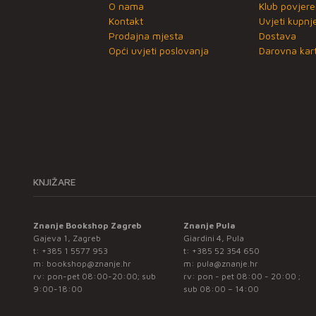
O nama
Klub povjere
Kontakt
Uvjeti kupnj
Prodajna mjesta
Dostava
Opći uvjeti poslovanja
Darovna kart
KNJIŽARE
Znanje Bookshop Zagreb
Znanje Pula
Gajeva 1, Zagreb
Giardini 4, Pula
t:
+385 1 5577 953
t:
+385 52 354 650
m:
bookshop@znanje.hr
m:
pula@znanje.hr
rv: pon-pet 08:00-20:00; sub
rv: pon - pet 08:00 - 20:00 ;
9:00-18:00
sub 08:00 – 14:00