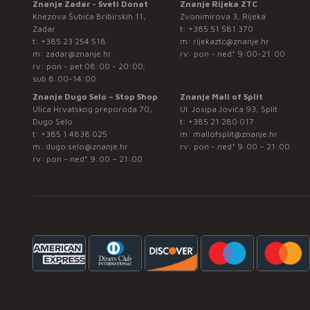
Znanje Zadar - Sveti Donat
Znanje Rijeka ZTC
Knezova Šubića Bribirskih 11,
Zvonimirova 3, Rijeka
Zadar
t:
+385 51 581 370
t:
+385 23 254 518
m:
rijekaztc@znanje.hr
m:
zadar@znanje.hr
rv: pon - ned* 9:00-21:00
rv: pon - pet 08:00 - 20:00;
sub 8:00-14:00
Znanje Dugo Selo – Stop Shop
Znanje Mall of Split
Ulica Hrvatskog preporoda 70,
Ul. Josipa Jovića 93, Split
Dugo Selo
t:
+385 21 280 017
t:
+385 1 4838 025
m:
mallofsplit@znanje.hr
m:
dugo.selo@znanje.hr
rv: pon - ned* 9:00 – 21:00
rv: pon - ned* 9:00 – 21:00