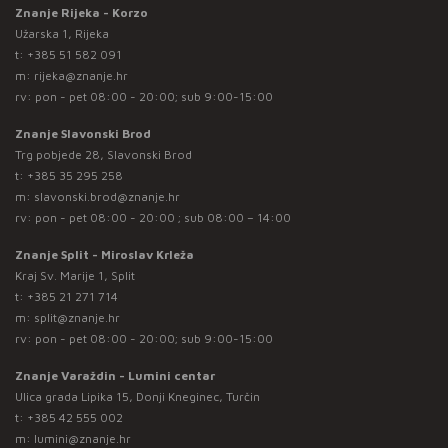
Znanje Rijeka - Korzo
Užarska 1, Rijeka
t:
+385 51 582 091
m:
rijeka@znanje.hr
rv: pon - pet 08:00 - 20:00; sub 9:00-15:00
Znanje Slavonski Brod
Trg pobjede 28, Slavonski Brod
t:
+385 35 295 258
m:
slavonski.brod@znanje.hr
rv: pon - pet 08:00 - 20:00 ; sub 08:00 – 14:00
Znanje Split - Miroslav Krleža
Kraj Sv. Marije 1, Split
t:
+385 21 271 714
m:
split@znanje.hr
rv: pon - pet 08:00 - 20:00; sub 9:00-15:00
Znanje Varaždin - Lumini centar
Ulica grada Lipika 15, Donji Kneginec, Turčin
t:
+385 42 555 002
m:
lumini@znanje.hr