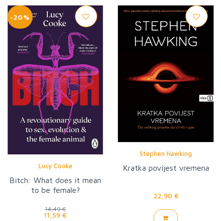
-20%
Stephen Hawking
Lucy Cooke
Kratka povijest vremena
Bitch: What does it mean
to be female?
22,90 €
14,49 €
11,59 €