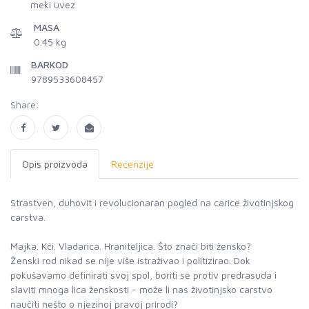
meki uvez
MASA
0.45 kg
BARKOD
9789533608457
Share:
Opis proizvoda
Recenzije
Strastven, duhovit i revolucionaran pogled na carice životinjskog
carstva.
Majka. Kći. Vladarica. Hraniteljica. Što znači biti žensko?
Ženski rod nikad se nije više istraživao i politizirao. Dok
pokušavamo definirati svoj spol, boriti se protiv predrasuda i
slaviti mnoga lica ženskosti - može li nas životinjsko carstvo
naučiti nešto o njezinoj pravoj prirodi?