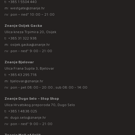
t:
+385 1 5504 440
m:
westgate@znanje.hr
rv: pon – ned* 10:00 – 21:00
Znanje Osijek Gacka
Ulica kneza Trpimira 20, Osijek
t:
+385 31 322 938
m:
osijek.gacka@znanje.hr
rv: pon - ned* 9:00 - 21:00
Znanje Bjelovar
Ulica Frana Supila 3, Bjelovar
t:
+385 43 295 718
m:
bjelovar@znanje.hr
rv: pon - pet 08:00 - 20:00 ; sub 08:00 - 14:00
Znanje Dugo Selo – Stop Shop
Ulica Hrvatskog preporoda 70, Dugo Selo
t:
+385 1 4838 025
m:
dugo.selo@znanje.hr
rv: pon - ned* 9:00 – 21:00
Znanje Mall of Split