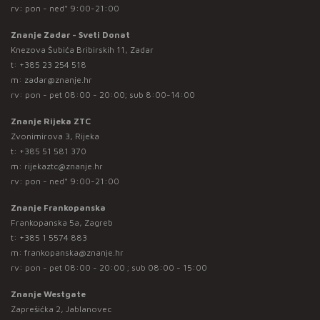
rv: pon - ned* 9:00-21:00
Znanje Zadar - Sveti Donat
Knezova Šubića Bribirskih 11, Zadar
t:
+385 23 254 518
m:
zadar@znanje.hr
rv: pon - pet 08:00 - 20:00; sub 8:00-14:00
Znanje Rijeka ZTC
Zvonimirova 3, Rijeka
t:
+385 51 581 370
m:
rijekaztc@znanje.hr
rv: pon - ned* 9:00-21:00
Znanje Frankopanska
Frankopanska 5a, Zagreb
t:
+385 1 5574 883
m:
frankopanska@znanje.hr
rv: pon - pet 08:00 - 20:00 ; sub 08:00 - 15:00
Znanje Westgate
Zaprešićka 2, Jablanovec