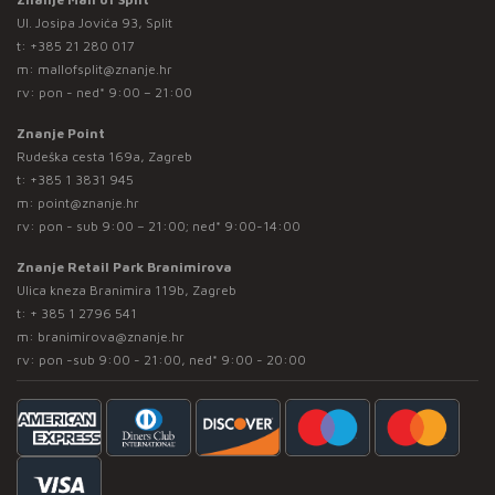
Ul. Josipa Jovića 93, Split
t:
+385 21 280 017
m:
mallofsplit@znanje.hr
rv: pon - ned* 9:00 – 21:00
Znanje Point
Rudeška cesta 169a, Zagreb
t:
+385 1 3831 945
m:
point@znanje.hr
rv: pon - sub 9:00 – 21:00; ned* 9:00-14:00
Znanje Retail Park Branimirova
Ulica kneza Branimira 119b, Zagreb
t:
+ 385 1 2796 541
m:
branimirova@znanje.hr
rv: pon -sub 9:00 - 21:00, ned* 9:00 - 20:00