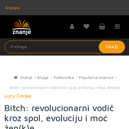
Knjižare
TRAŽI
Znanje
Knjige
Publicistika
Popularna znanost
Bitch: revolucionarni vodič kroz spol, evoluciju i moć žen(k)e
Lucy Cooke
Bitch: revolucionarni vodič
kroz spol, evoluciju i moć
žen(k)e