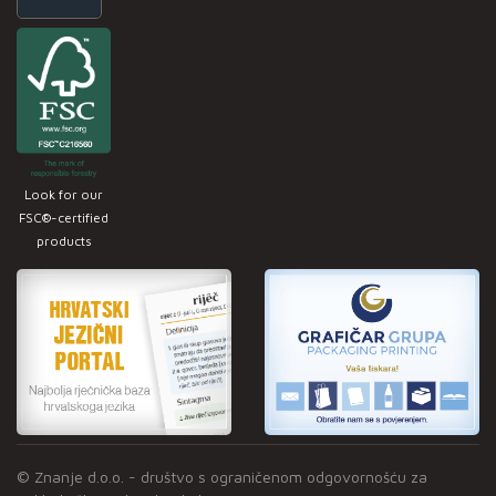
Look for our
FSC®-certified
products
© Znanje d.o.o. - društvo s ograničenom odgovornošću za