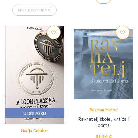
NIJE DOSTUPNO
Resman Metod
U DOLASKU
Ravnatelj škole, vrtića i
doma
Marija Gombar
59,84 €