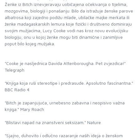
Ženke iz Bitch iznevjeravaju uobičajena očekivanja o tijelima,
mozgovima, biologiji i ponašanju. Bilo da istražuje ženske parove
albatrosa koji zajedno podižu mlade, ubilačke majke merkata ili
ženke madagaskarskih lemura koje fizički i društveno dominiraju
svojim mužjacima, Lucy Cooke vodi nas kroz novu evolucijsku
biologiju, onu u kojoj ženke mogu biti dinamične i zanimljive
poput bilo kojeg mužjaka.
"Cooke je nasljednica Davida Attenborougha. Pet zvjezdica!"
Telegraph
"Knjiga koja ruši stereotipe i predrasude. Apsolutno fascinantna."
BBC Radio 4
"Bitch je zapanjujuća, urnebesno zabavna i neopisivo važna
knjiga." Mary Roach
"Blistavi napad na znanstveni seksizam." Nature
"Sjajno, duhovito i odlučno razaranje naših ideja o ženskom