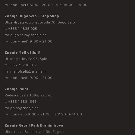
rv: pon - pet 08:00 - 20:00 ; sub 08:00 - 14:00
Znanje Dugo Selo – Stop Shop
Ulica Hrvatskog preporoda 70, Dugo Selo
t:
+385 1 4838 025
m:
dugo.selo@znanje.hr
rv: pon - ned* 9:00 – 21:00
Znanje Mall of Split
Ul. Josipa Jovića 93, Split
t:
+385 21 280 017
m:
mallofsplit@znanje.hr
rv: pon - ned* 9:00 – 21:00
Znanje Point
Rudeška cesta 169a, Zagreb
t:
+385 1 3831 945
m:
point@znanje.hr
rv: pon - sub 9:00 – 21:00; ned* 9:00-14:00
Znanje Retail Park Branimirova
Ulica kneza Branimira 119b, Zagreb