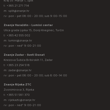
Kraj Sv. Marije 1, Split
t:
+385 21 271 714
m:
split@znanje.hr
rv: pon - pet 08:00 - 20:00; sub 9:00-15:00
Znanje Varaždin - Lumini centar
Ulica grada Lipika 15, Donji Kneginec, Turčin
t:
+385 42 555 002
m:
lumini@znanje.hr
rv: pon - ned* 9:00-21:00
Znanje Zadar - Sveti Donat
Knezova Šubića Bribirskih 11, Zadar
t:
+385 23 254 518
m:
zadar@znanje.hr
rv: pon - pet 08:00 - 20:00; sub 8:00-14:00
Znanje Rijeka ZTC
Zvonimirova 3, Rijeka
t:
+385 51 581 370
m:
rijekaztc@znanje.hr
rv: pon - ned* 9:00-21:00