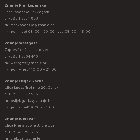
Znanje Frankopanska
Frankopanska 5a, Zagreb
t:
+385 1 5574 883
m:
frankopanska@znanje.hr
rv: pon - pet 08:00 - 20:00 ; sub 08:00 - 15:00
Znanje Westgate
Zaprešićka 2, Jablanovec
t:
+385 1 5504 440
m:
westgate@znanje.hr
rv: pon – ned* 10:00 – 21:00
Znanje Osijek Gacka
Ulica kneza Trpimira 20, Osijek
t:
+385 31 322 938
m:
osijek.gacka@znanje.hr
rv: pon - ned* 9:00 - 21:00
Znanje Bjelovar
Ulica Frana Supila 3, Bjelovar
t:
+385 43 295 718
m:
bjelovar@znanje.hr