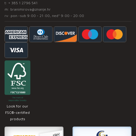
t:
+ 385 1 2796 541
m:
branimirova@znanje.hr
rv: pon -sub 9:00 - 21:00, ned* 9:00 - 20:00
Look for our
FSC®-certified
products