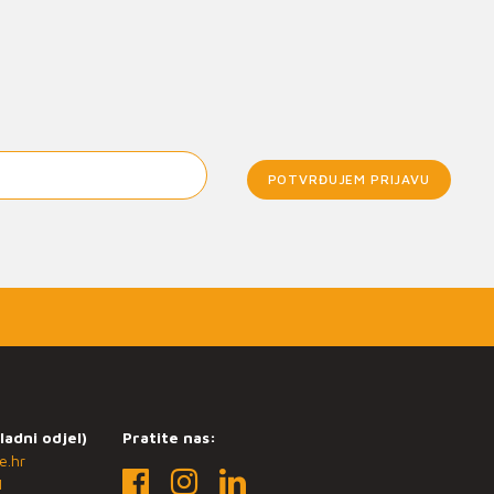
POTVRĐUJEM PRIJAVU
ladni odjel)
Pratite nas:
e.hr
1