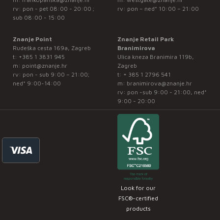
rv: pon - pet 08:00 - 20:00 ;
rv: pon – ned* 10:00 – 21:00
sub 08:00 - 15:00
Znanje Point
Znanje Retail Park
Rudeška cesta 169a, Zagreb
Branimirova
t:
+385 1 3831 945
Ulica kneza Branimira 119b,
m:
point@znanje.hr
Zagreb
rv: pon - sub 9:00 – 21:00;
t:
+ 385 1 2796 541
ned* 9:00-14:00
m:
branimirova@znanje.hr
rv: pon -sub 9:00 - 21:00, ned*
9:00 - 20:00
Look for our
FSC®-certified
products