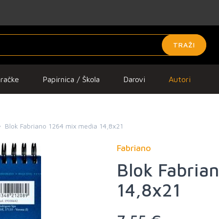
TRAŽI
gračke
Papirnica / Škola
Darovi
Autori
Blok Fabriano 1264 mix media 14,8x21
Fabriano
Blok Fabria
14,8x21