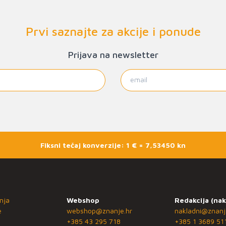
Prvi saznajte za akcije i ponude
Prijava na newsletter
Fiksni tečaj konverzije: 1 € = 7,53450 kn
nja
Webshop
Redakcija (nak
e
webshop@znanje.hr
nakladni@znanj
+385 43 295 718
+385 1 3689 51