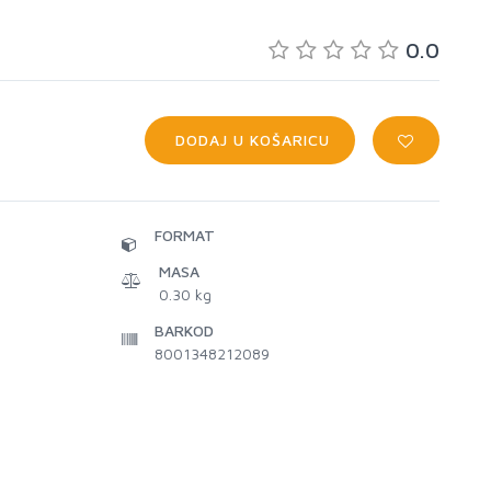
0.0
DODAJ U KOŠARICU
FORMAT
MASA
0.30 kg
BARKOD
8001348212089