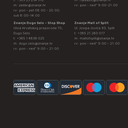
m:
zadar@znanje.hr
rv: pon - ned* 9:00-21:00
rv: pon - pet 08:00 - 20:00;
sub 8:00-14:00
Znanje Dugo Selo – Stop Shop
Znanje Mall of Split
Ulica Hrvatskog preporoda 70,
Ul. Josipa Jovića 93, Split
Dugo Selo
t:
+385 21 280 017
t:
+385 1 4838 025
m:
mallofsplit@znanje.hr
m:
dugo.selo@znanje.hr
rv: pon - ned* 9:00 – 21:00
rv: pon - ned* 9:00 – 21:00