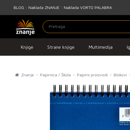
BLOG
|
Naklada ZNANJE
|
Naklada VORTO PALABRA
Knjige
Strane knjige
Multimedija
I
Znanje
Papirnica / Škola
Papirni proizvodi
Blokovi