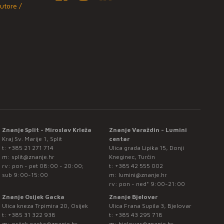
utore /
Znanje Split - Miroslav Krleža
Znanje Varaždin - Lumini
Kraj Sv. Marije 1, Split
centar
t:
+385 21 271 714
Ulica grada Lipika 15, Donji
m:
split@znanje.hr
Kneginec, Turčin
rv: pon - pet 08:00 - 20:00;
t:
+385 42 555 002
sub 9:00-15:00
m:
lumini@znanje.hr
rv: pon - ned* 9:00-21:00
Znanje Osijek Gacka
Znanje Bjelovar
Ulica kneza Trpimira 20, Osijek
Ulica Frana Supila 3, Bjelovar
t:
+385 31 322 938
t:
+385 43 295 718
m:
osijek.gacka@znanje.hr
m:
bjelovar@znanje.hr