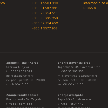
ica
+385 1 5504 440
Informacije za a
+385 51 582 091
Rukopisi
+385 23 254 518
+385 35 295 258
+385 52 354 650
+385 1 5577 953
Znanje Rijeka - Korzo
Znanje Slavonski Brod
Užarska 1, Rijeka
Trg pobjede 28, Slavonski Brod
t:
+385 51 582 091
t:
+385 35 295 258
m:
rijeka@znanje.hr
m:
slavonski.brod@znanje.hr
rv: pon - pet 08:00 - 20:00;
rv: pon - pet 08:00 - 20:00 ;
sub 9:00-15:00
sub 08:00 – 14:00
Znanje Frankopanska
Znanje Westgate
Frankopanska 5a, Zagreb
Zaprešićka 2, Jablanovec
t:
+385 1 5574 883
t:
+385 1 5504 440
m:
frankopanska@znanje.hr
m:
westgate@znanje.hr