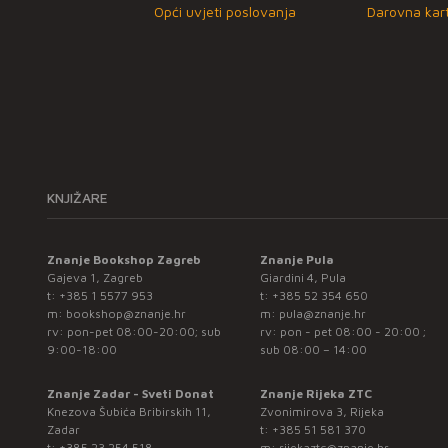
Opći uvjeti poslovanja
Darovna kart
KNJIŽARE
Znanje Bookshop Zagreb
Znanje Pula
Gajeva 1, Zagreb
Giardini 4, Pula
t:
+385 1 5577 953
t:
+385 52 354 650
m:
bookshop@znanje.hr
m:
pula@znanje.hr
rv: pon-pet 08:00-20:00; sub
rv: pon - pet 08:00 - 20:00 ;
9:00-18:00
sub 08:00 – 14:00
Znanje Zadar - Sveti Donat
Znanje Rijeka ZTC
Knezova Šubića Bribirskih 11,
Zvonimirova 3, Rijeka
Zadar
t:
+385 51 581 370
t:
+385 23 254 518
m:
rijekaztc@znanje.hr