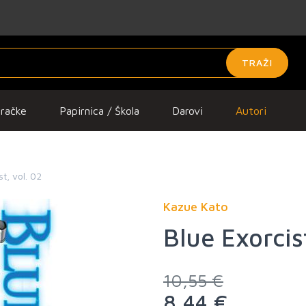
TRAŽI
gračke
Papirnica / Škola
Darovi
Autori
st, vol. 02
Kazue Kato
Blue Exorcis
10,55 €
8,44 €