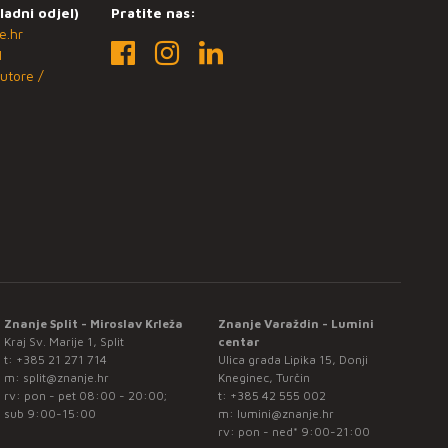
ladni odjel)
Pratite nas:
e.hr
1
utore /
Znanje Split - Miroslav Krleža
Znanje Varaždin - Lumini
Kraj Sv. Marije 1, Split
centar
t:
+385 21 271 714
Ulica grada Lipika 15, Donji
m:
split@znanje.hr
Kneginec, Turčin
rv: pon - pet 08:00 - 20:00;
t:
+385 42 555 002
sub 9:00-15:00
m:
lumini@znanje.hr
rv: pon - ned* 9:00-21:00