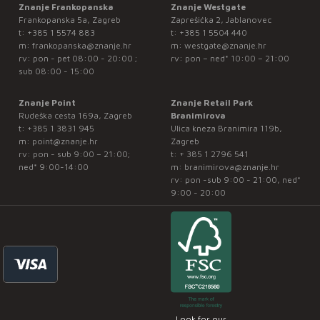
Znanje Frankopanska
Znanje Westgate
Frankopanska 5a, Zagreb
Zaprešićka 2, Jablanovec
t:
+385 1 5574 883
t:
+385 1 5504 440
m:
frankopanska@znanje.hr
m:
westgate@znanje.hr
rv: pon - pet 08:00 - 20:00 ;
rv: pon – ned* 10:00 – 21:00
sub 08:00 - 15:00
Znanje Point
Znanje Retail Park
Rudeška cesta 169a, Zagreb
Branimirova
t:
+385 1 3831 945
Ulica kneza Branimira 119b,
m:
point@znanje.hr
Zagreb
rv: pon - sub 9:00 – 21:00;
t:
+ 385 1 2796 541
ned* 9:00-14:00
m:
branimirova@znanje.hr
rv: pon -sub 9:00 - 21:00, ned*
9:00 - 20:00
Look for our