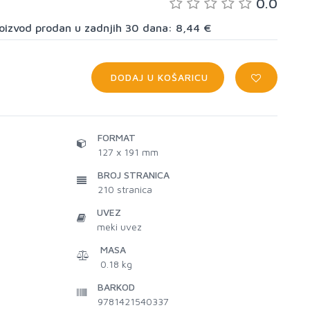
0.0
proizvod prodan u zadnjih 30 dana: 8,44 €
DODAJ U KOŠARICU
FORMAT
127 x 191 mm
BROJ STRANICA
210
stranica
UVEZ
meki uvez
MASA
0.18 kg
BARKOD
9781421540337