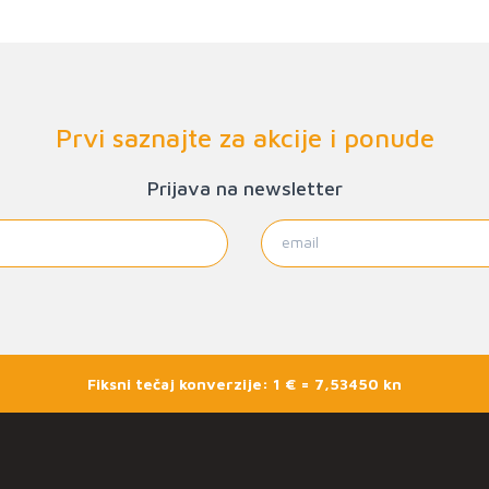
Prvi saznajte za akcije i ponude
Prijava na newsletter
Fiksni tečaj konverzije: 1 € = 7,53450 kn