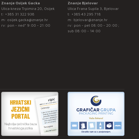
Znanje Osijek Gacka
Znanje Bjelovar
Ulica kneza Trpimira 20, Osijek
Ulica Frana Supila 3, Bjelovar
t:
+385 31 322 938
t:
+385 43 295 718
m:
osijek.gacka@znanje.hr
m:
bjelovar@znanje.hr
rv: pon - ned* 9:00 - 21:00
rv: pon - pet 08:00 - 20:00 ;
sub 08:00 - 14:00