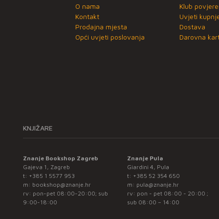
O nama
Klub povjere
Kontakt
Uvjeti kupnj
Prodajna mjesta
Dostava
Opći uvjeti poslovanja
Darovna kart
KNJIŽARE
Znanje Bookshop Zagreb
Znanje Pula
Gajeva 1, Zagreb
Giardini 4, Pula
t:
+385 1 5577 953
t:
+385 52 354 650
m:
bookshop@znanje.hr
m:
pula@znanje.hr
rv: pon-pet 08:00-20:00; sub
rv: pon - pet 08:00 - 20:00 ;
9:00-18:00
sub 08:00 – 14:00