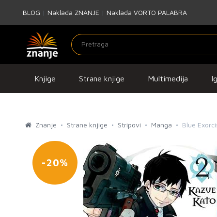
BLOG
|
Naklada ZNANJE
|
Naklada VORTO PALABRA
Knjige
Strane knjige
Multimedija
I
Znanje
Strane knjige
Stripovi
Manga
Blue Exorci
-20%