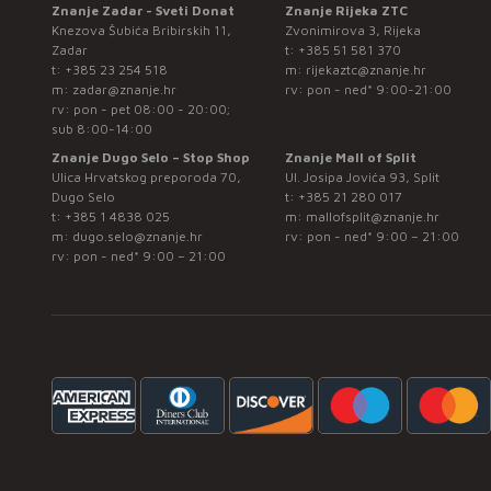
Znanje Zadar - Sveti Donat
Znanje Rijeka ZTC
Knezova Šubića Bribirskih 11,
Zvonimirova 3, Rijeka
Zadar
t:
+385 51 581 370
t:
+385 23 254 518
m:
rijekaztc@znanje.hr
m:
zadar@znanje.hr
rv: pon - ned* 9:00-21:00
rv: pon - pet 08:00 - 20:00;
sub 8:00-14:00
Znanje Dugo Selo – Stop Shop
Znanje Mall of Split
Ulica Hrvatskog preporoda 70,
Ul. Josipa Jovića 93, Split
Dugo Selo
t:
+385 21 280 017
t:
+385 1 4838 025
m:
mallofsplit@znanje.hr
m:
dugo.selo@znanje.hr
rv: pon - ned* 9:00 – 21:00
rv: pon - ned* 9:00 – 21:00