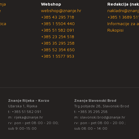
nja
Webshop
Redakcija (nak
e
webshop@znanje.hr
nakladni@znanj
+385 43 295 718
+385 1 3689 51
ica
+385 1 5504 440
Informacije za a
+385 51 582 091
Rukopisi
+385 23 254 518
+385 35 295 258
+385 52 354 650
+385 1 5577 953
Znanje Rijeka - Korzo
Znanje Slavonski Brod
Užarska 1, Rijeka
Trg pobjede 28, Slavonski Brod
t:
+385 51 582 091
t:
+385 35 295 258
m:
rijeka@znanje.hr
m:
slavonski.brod@znanje.hr
rv: pon - pet 08:00 - 20:00;
rv: pon - pet 08:00 - 20:00 ;
sub 9:00-15:00
sub 08:00 – 14:00