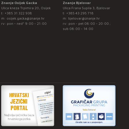
Znanje Osijek Gacka
Znanje Bjelovar
Ulica kneza Trpimira 20, Osijek
Ulica Frana Supila 3, Bjelovar
t:
+385 31 322 938
t:
+385 43 295 718
m:
osijek.gacka@znanje.hr
m:
bjelovar@znanje.hr
rv: pon - ned* 9:00 - 21:00
rv: pon - pet 08:00 - 20:00 ;
sub 08:00 - 14:00