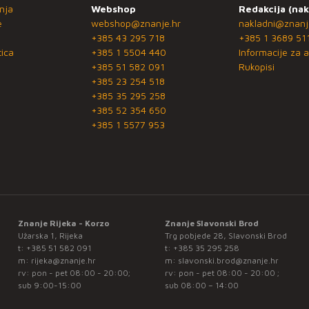
nja
Webshop
Redakcija (nak
e
webshop@znanje.hr
nakladni@znanj
+385 43 295 718
+385 1 3689 51
ica
+385 1 5504 440
Informacije za a
+385 51 582 091
Rukopisi
+385 23 254 518
+385 35 295 258
+385 52 354 650
+385 1 5577 953
Znanje Rijeka - Korzo
Znanje Slavonski Brod
Užarska 1, Rijeka
Trg pobjede 28, Slavonski Brod
t:
+385 51 582 091
t:
+385 35 295 258
m:
rijeka@znanje.hr
m:
slavonski.brod@znanje.hr
rv: pon - pet 08:00 - 20:00;
rv: pon - pet 08:00 - 20:00 ;
sub 9:00-15:00
sub 08:00 – 14:00