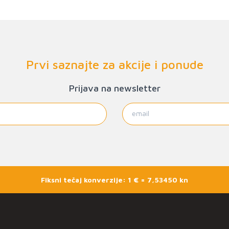
Prvi saznajte za akcije i ponude
Prijava na newsletter
Fiksni tečaj konverzije: 1 € = 7,53450 kn