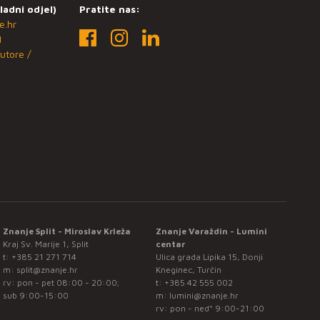
ladni odjel)
Pratite nas:
e.hr
1
utore /
Znanje Split - Miroslav Krleža
Znanje Varaždin - Lumini
Kraj Sv. Marije 1, Split
centar
t:
+385 21 271 714
Ulica grada Lipika 15, Donji
m:
split@znanje.hr
Kneginec, Turčin
rv: pon - pet 08:00 - 20:00;
t:
+385 42 555 002
sub 9:00-15:00
m:
lumini@znanje.hr
rv: pon - ned* 9:00-21:00