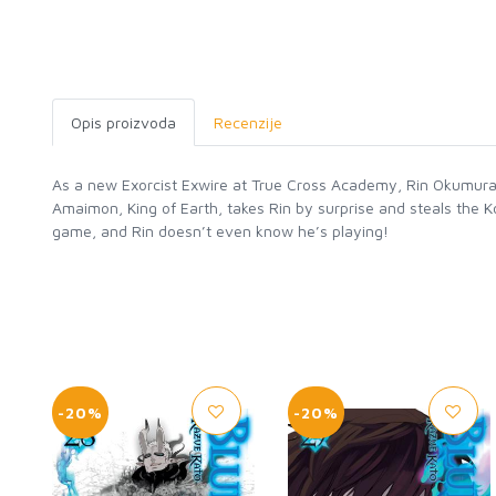
Opis proizvoda
Recenzije
As a new Exorcist Exwire at True Cross Academy, Rin Okumura 
Amaimon, King of Earth, takes Rin by surprise and steals th
game, and Rin doesn’t even know he’s playing!
-20%
-20%