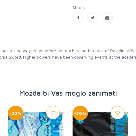
Share:
has a long way to go before he reaches the top rank of Paladin. When
e Koma Sword. Higher powers have been observing events at the acade
Možda bi Vas moglo zanimati
-20%
-20%