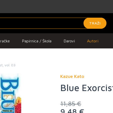
TRAŽI
gračke
Papirnica / Škola
Darovi
Autori
st, vol. 03
Kazue Kato
Blue Exorcis
11,85 €
9,48 €