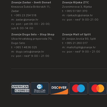
Znanje Zadar - Sveti Donat
Znanje Rijeka ZTC
Knezova Šubića Bribirskih 11,
Zvonimirova 3, Rijeka
Zadar
t:
+385 51 581 370
t:
+385 23 254 518
m:
rijekaztc@znanje.hr
m:
zadar@znanje.hr
rv: pon - ned* 9:00-21:00
rv: pon - pet 08:00 - 20:00;
sub 8:00-14:00
Znanje Dugo Selo – Stop Shop
Znanje Mall of Split
Ulica Hrvatskog preporoda 70,
Ul. Josipa Jovića 93, Split
Dugo Selo
t:
+385 21 280 017
t:
+385 1 4838 025
m:
mallofsplit@znanje.hr
m:
dugo.selo@znanje.hr
rv: pon - ned* 9:00 – 21:00
rv: pon - ned* 9:00 – 21:00