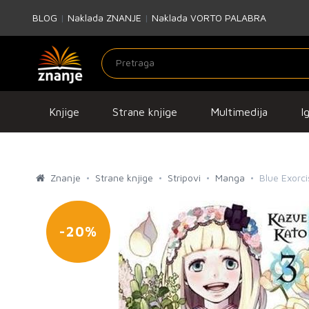
BLOG
|
Naklada ZNANJE
|
Naklada VORTO PALABRA
Knjige
Strane knjige
Multimedija
I
Znanje
Strane knjige
Stripovi
Manga
Blue Exorci
-20%