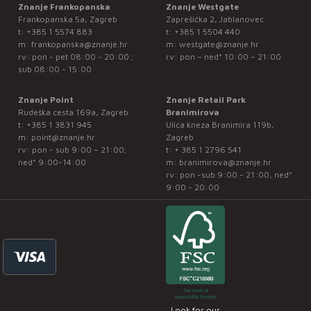
Znanje Frankopanska
Znanje Westgate
Frankopanska 5a, Zagreb
Zaprešićka 2, Jablanovec
t:
+385 1 5574 883
t:
+385 1 5504 440
m:
frankopanska@znanje.hr
m:
westgate@znanje.hr
rv: pon - pet 08:00 - 20:00 ;
rv: pon – ned* 10:00 – 21:00
sub 08:00 - 15:00
Znanje Point
Znanje Retail Park
Rudeška cesta 169a, Zagreb
Branimirova
t:
+385 1 3831 945
Ulica kneza Branimira 119b,
m:
point@znanje.hr
Zagreb
rv: pon - sub 9:00 – 21:00;
t:
+ 385 1 2796 541
ned* 9:00-14:00
m:
branimirova@znanje.hr
rv: pon -sub 9:00 - 21:00, ned*
9:00 - 20:00
Look for our