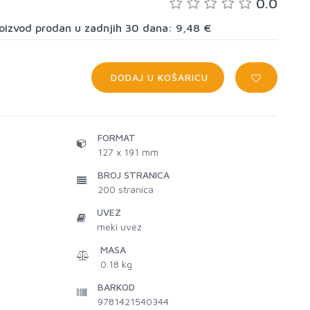
0.0
proizvod prodan u zadnjih 30 dana: 9,48 €
DODAJ U KOŠARICU
FORMAT
127 x 191 mm
BROJ STRANICA
200
stranica
UVEZ
meki uvez
MASA
0.18 kg
BARKOD
9781421540344