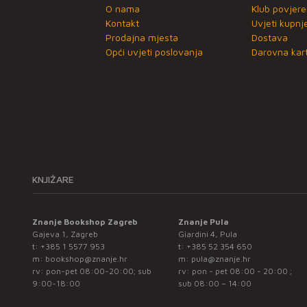
O nama
Klub povjere
Kontakt
Uvjeti kupnj
Prodajna mjesta
Dostava
Opći uvjeti poslovanja
Darovna kart
KNJIŽARE
Znanje Bookshop Zagreb
Znanje Pula
Gajeva 1, Zagreb
Giardini 4, Pula
t:
+385 1 5577 953
t:
+385 52 354 650
m:
bookshop@znanje.hr
m:
pula@znanje.hr
rv: pon-pet 08:00-20:00; sub
rv: pon - pet 08:00 - 20:00 ;
9:00-18:00
sub 08:00 – 14:00