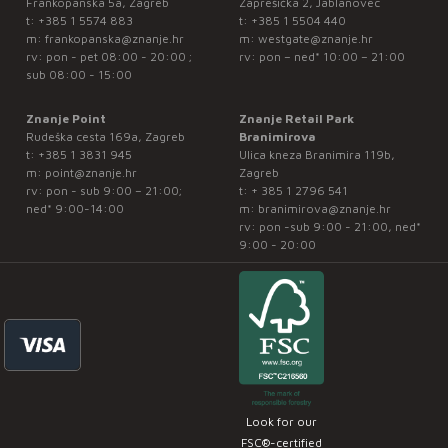
Frankopanska 5a, Zagreb
Zaprešićka 2, Jablanovec
t:
+385 1 5574 883
t:
+385 1 5504 440
m:
frankopanska@znanje.hr
m:
westgate@znanje.hr
rv: pon - pet 08:00 - 20:00 ;
rv: pon – ned* 10:00 – 21:00
sub 08:00 - 15:00
Znanje Point
Znanje Retail Park
Rudeška cesta 169a, Zagreb
Branimirova
t:
+385 1 3831 945
Ulica kneza Branimira 119b,
m:
point@znanje.hr
Zagreb
rv: pon - sub 9:00 – 21:00;
t:
+ 385 1 2796 541
ned* 9:00-14:00
m:
branimirova@znanje.hr
rv: pon -sub 9:00 - 21:00, ned*
9:00 - 20:00
Look for our
FSC®-certified