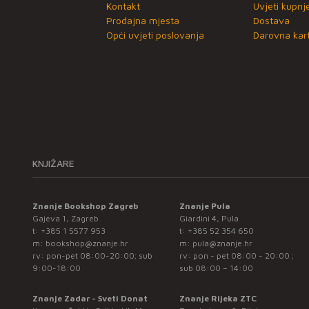
Kontakt
Uvjeti kupnj
Prodajna mjesta
Dostava
Opći uvjeti poslovanja
Darovna kart
KNJIŽARE
Znanje Bookshop Zagreb
Znanje Pula
Gajeva 1, Zagreb
Giardini 4, Pula
t:
+385 1 5577 953
t:
+385 52 354 650
m:
bookshop@znanje.hr
m:
pula@znanje.hr
rv: pon-pet 08:00-20:00; sub
rv: pon - pet 08:00 - 20:00 ;
9:00-18:00
sub 08:00 – 14:00
Znanje Zadar - Sveti Donat
Znanje Rijeka ZTC