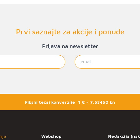
Prvi saznajte za akcije i ponude
Prijava na newsletter
Fiksni tečaj konverzije: 1 € = 7,53450 kn
nja
Webshop
Redakcija (nak