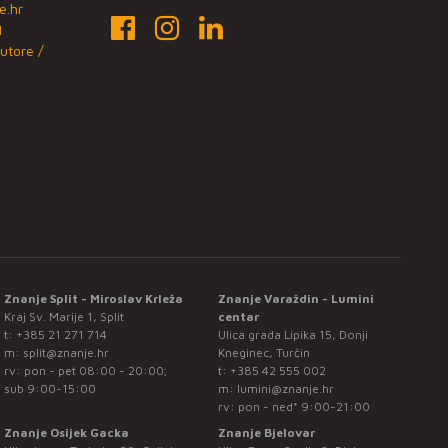
e.hr
1
utore /
Znanje Split - Miroslav Krleža
Znanje Varaždin - Lumini
Kraj Sv. Marije 1, Split
centar
t:
+385 21 271 714
Ulica grada Lipika 15, Donji
m:
split@znanje.hr
Kneginec, Turčin
rv: pon - pet 08:00 - 20:00;
t:
+385 42 555 002
sub 9:00-15:00
m:
lumini@znanje.hr
rv: pon - ned* 9:00-21:00
Znanje Osijek Gacka
Znanje Bjelovar