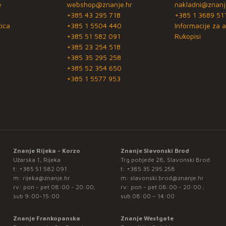
e
webshop@znanje.hr
nakladni@znanj
+385 43 295 718
+385 1 3689 51
ica
+385 1 5504 440
Informacije za a
+385 51 582 091
Rukopisi
+385 23 254 518
+385 35 295 258
+385 52 354 650
+385 1 5577 953
Znanje Rijeka - Korzo
Znanje Slavonski Brod
Užarska 1, Rijeka
Trg pobjede 28, Slavonski Brod
t:
+385 51 582 091
t:
+385 35 295 258
m:
rijeka@znanje.hr
m:
slavonski.brod@znanje.hr
rv: pon - pet 08:00 - 20:00;
rv: pon - pet 08:00 - 20:00 ;
sub 9:00-15:00
sub 08:00 – 14:00
Znanje Frankopanska
Znanje Westgate