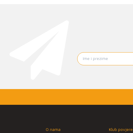
O nama
Klub povjere