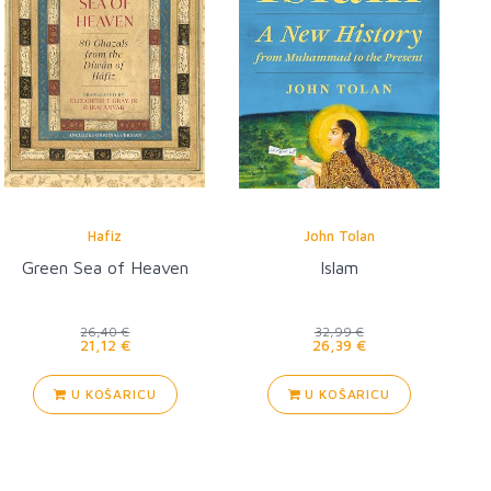
Hafiz
John Tolan
Green Sea of Heaven
Islam
26,40 €
32,99 €
21,12 €
26,39 €
U KOŠARICU
U KOŠARICU