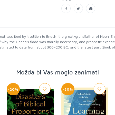
text, ascribed by tradition to Enoch, the great-grandfather of Noah. E
f why the Genesis flood was morally necessary, and prophetic expositi
 estimated to date from about 300–200 BC, and the latest part (Book o
Možda bi Vas moglo zanimati
-20%
-20%