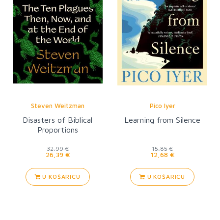
Steven Weitzman
Pico Iyer
Disasters of Biblical
Learning from Silence
Proportions
32,99 €
15,85 €
26,39 €
12,68 €
U KOŠARICU
U KOŠARICU