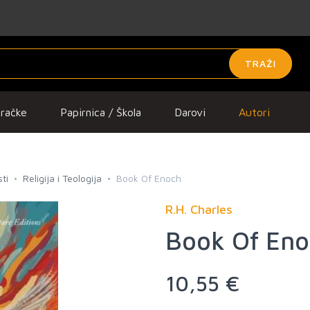
TRAŽI
gračke
Papirnica / Škola
Darovi
Autori
ti
Religija i Teologija
Book Of Enoch
R.H. Charles
Book Of En
10,55 €