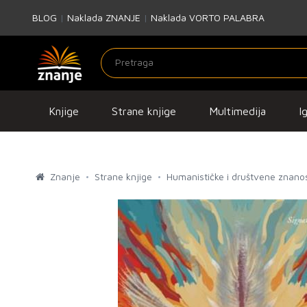
BLOG
|
Naklada ZNANJE
|
Naklada VORTO PALABRA
Knjige
Strane knjige
Multimedija
I
Znanje
Strane knjige
Humanističke i društvene znanos