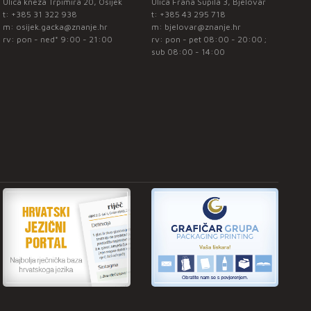
Ulica kneza Trpimira 20, Osijek
Ulica Frana Supila 3, Bjelovar
t:
+385 31 322 938
t:
+385 43 295 718
m:
osijek.gacka@znanje.hr
m:
bjelovar@znanje.hr
rv: pon - ned* 9:00 - 21:00
rv: pon - pet 08:00 - 20:00 ;
sub 08:00 - 14:00