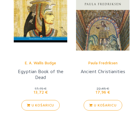
E. A. Wallis Budge
Paula Fredriksen
Egyptian Book of the
Ancient Christianities
Dead
17,15 €
22,45 €
13,72 €
17,96 €
U KOŠARICU
U KOŠARICU