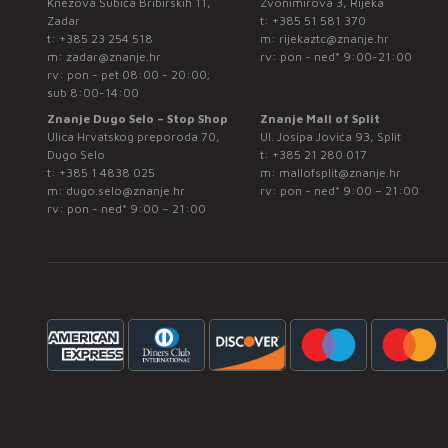
Knezova Šubića Bribirskih 11,
Zvonimirova 3, Rijeka
Zadar
t:
+385 51 581 370
t:
+385 23 254 518
m:
rijekaztc@znanje.hr
m:
zadar@znanje.hr
rv: pon - ned* 9:00-21:00
rv: pon - pet 08:00 - 20:00;
sub 8:00-14:00
Znanje Dugo Selo – Stop Shop
Znanje Mall of Split
Ulica Hrvatskog preporoda 70,
Ul. Josipa Jovića 93, Split
Dugo Selo
t:
+385 21 280 017
t:
+385 1 4838 025
m:
mallofsplit@znanje.hr
m:
dugo.selo@znanje.hr
rv: pon - ned* 9:00 – 21:00
rv: pon - ned* 9:00 – 21:00