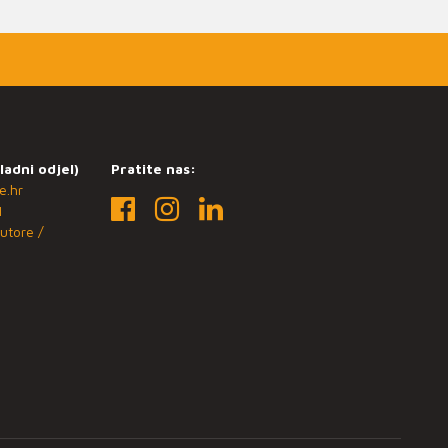
ladni odjel)
Pratite nas:
e.hr
1
utore /