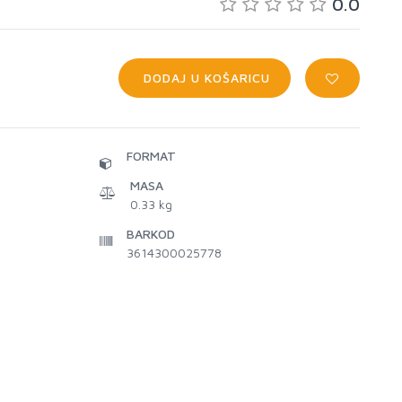
0.0
DODAJ U KOŠARICU
FORMAT
MASA
0.33 kg
BARKOD
3614300025778