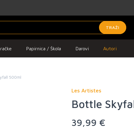
TRAŽI
gračke
Papirnica / Škola
Darovi
Autori
kyfall 500ml
Les Artistes
Bottle Skyfa
39,99 €