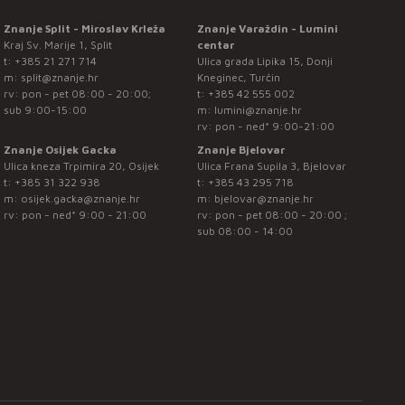
Znanje Split - Miroslav Krleža
Znanje Varaždin - Lumini
Kraj Sv. Marije 1, Split
centar
t:
+385 21 271 714
Ulica grada Lipika 15, Donji
m:
split@znanje.hr
Kneginec, Turčin
rv: pon - pet 08:00 - 20:00;
t:
+385 42 555 002
sub 9:00-15:00
m:
lumini@znanje.hr
rv: pon - ned* 9:00-21:00
Znanje Osijek Gacka
Znanje Bjelovar
Ulica kneza Trpimira 20, Osijek
Ulica Frana Supila 3, Bjelovar
t:
+385 31 322 938
t:
+385 43 295 718
m:
osijek.gacka@znanje.hr
m:
bjelovar@znanje.hr
rv: pon - ned* 9:00 - 21:00
rv: pon - pet 08:00 - 20:00 ;
sub 08:00 - 14:00