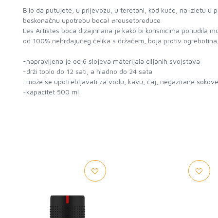
Bilo da putujete, u prijevozu, u teretani, kod kuće, na izletu u p
beskonačnu upotrebu boca! #reusetoreduce
Les Artistes boca dizajnirana je kako bi korisnicima ponudila 
od 100% nehrđajućeg čelika s držačem, boja protiv ogrebotina
-napravljena je od 6 slojeva materijala ciljanih svojstava
-drži toplo do 12 sati, a hladno do 24 sata
-može se upotrebljavati za vodu, kavu, čaj, negazirane sokov