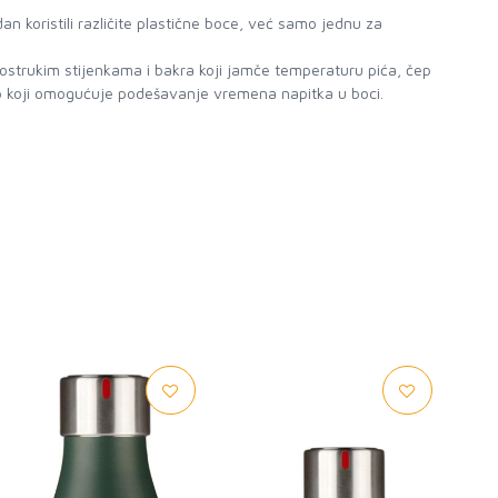
 dan koristili različite plastične boce, već samo jednu za
vostrukim stijenkama i bakra koji jamče temperaturu pića, čep
ep koji omogućuje podešavanje vremena napitka u boci.