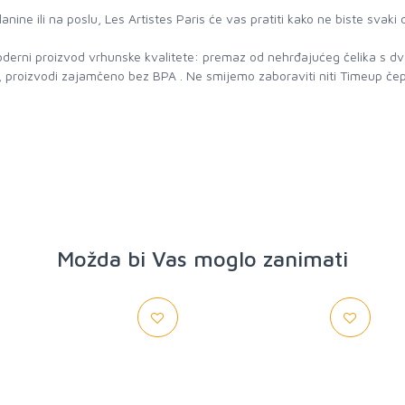
lanine ili na poslu, Les Artistes Paris će vas pratiti kako ne biste svaki
moderni proizvod vrhunske kvalitete: premaz od nehrđajućeg čelika s d
, proizvodi zajamčeno bez BPA . Ne smijemo zaboraviti niti Timeup č
e
Možda bi Vas moglo zanimati