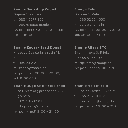
Znanje Bookshop Zagreb
Znanje Pula
Gajeva 1, Zagreb
Giardini 4, Pula
t:
+385 1 5577 953
t:
+385 52 354 650
m:
bookshop@znanje.hr
m:
pula@znanje.hr
rv: pon-pet 08:00-20:00; sub
rv: pon - pet 08:00 - 20:00 ;
9:00-18:00
sub 08:00 – 14:00
Znanje Zadar - Sveti Donat
Znanje Rijeka ZTC
Knezova Šubića Bribirskih 11,
Zvonimirova 3, Rijeka
Zadar
t:
+385 51 581 370
t:
+385 23 254 518
m:
rijekaztc@znanje.hr
m:
zadar@znanje.hr
rv: pon - ned* 9:00-21:00
rv: pon - pet 08:00 - 20:00;
sub 8:00-14:00
Znanje Dugo Selo – Stop Shop
Znanje Mall of Split
Ulica Hrvatskog preporoda 70,
Ul. Josipa Jovića 93, Split
Dugo Selo
t:
+385 21 280 017
t:
+385 1 4838 025
m:
mallofsplit@znanje.hr
m:
dugo.selo@znanje.hr
rv: pon - ned* 9:00 – 21:00
rv: pon - ned* 9:00 – 21:00