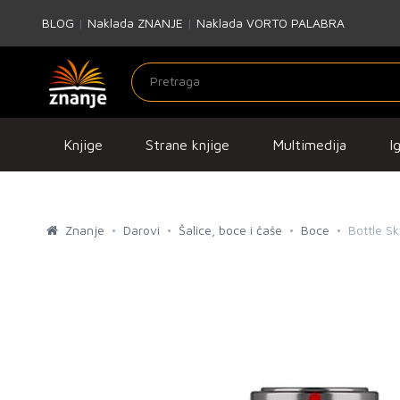
BLOG
|
Naklada ZNANJE
|
Naklada VORTO PALABRA
Knjige
Strane knjige
Multimedija
I
Znanje
Darovi
Šalice, boce i čaše
Boce
Bottle S