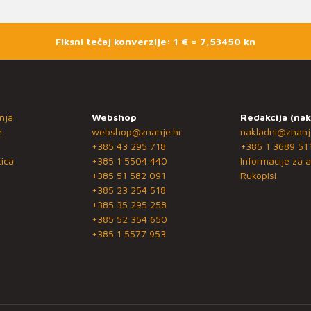
Fiksni tečaj konverzije: 1 € = 7,53450 kn
nja
Webshop
Redakcija (nak
e
webshop@znanje.hr
nakladni@znanj
+385 43 295 718
+385 1 3689 51
ica
+385 1 5504 440
Informacije za a
+385 51 582 091
Rukopisi
+385 23 254 518
+385 35 295 258
+385 52 354 650
+385 1 5577 953