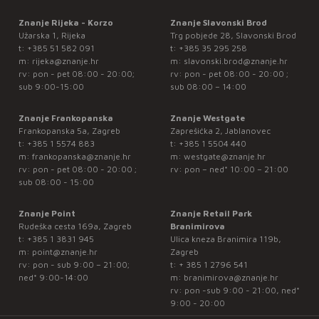
Znanje Rijeka - Korzo
Znanje Slavonski Brod
Užarska 1, Rijeka
Trg pobjede 28, Slavonski Brod
t:
+385 51 582 091
t:
+385 35 295 258
m:
rijeka@znanje.hr
m:
slavonski.brod@znanje.hr
rv: pon - pet 08:00 - 20:00;
rv: pon - pet 08:00 - 20:00 ;
sub 9:00-15:00
sub 08:00 – 14:00
Znanje Frankopanska
Znanje Westgate
Frankopanska 5a, Zagreb
Zaprešićka 2, Jablanovec
t:
+385 1 5574 883
t:
+385 1 5504 440
m:
frankopanska@znanje.hr
m:
westgate@znanje.hr
rv: pon - pet 08:00 - 20:00 ;
rv: pon – ned* 10:00 – 21:00
sub 08:00 - 15:00
Znanje Point
Znanje Retail Park
Rudeška cesta 169a, Zagreb
Branimirova
t:
+385 1 3831 945
Ulica kneza Branimira 119b,
m:
point@znanje.hr
Zagreb
rv: pon - sub 9:00 – 21:00;
t:
+ 385 1 2796 541
ned* 9:00-14:00
m:
branimirova@znanje.hr
rv: pon -sub 9:00 - 21:00, ned*
9:00 - 20:00