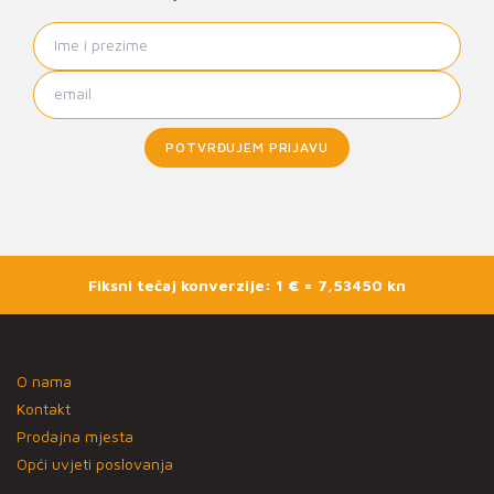
POTVRĐUJEM PRIJAVU
Fiksni tečaj konverzije: 1 € = 7,53450 kn
O nama
Kontakt
Prodajna mjesta
Opći uvjeti poslovanja