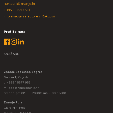
nakladni@znanje.hr
+385 1 3689 511
Informacije za autore / Rukopisi
Pratite nas:
KNJIŽARE
Znanje Bookshop Zagreb
Gajeva 1, Zagreb
t:
+385 1 5577 953
m:
bookshop@znanje.hr
rv: pon-pet 08:00-20:00; sub 9:00-18:00
Znanje Pula
Giardini 4, Pula
t:
+385 52 354 650