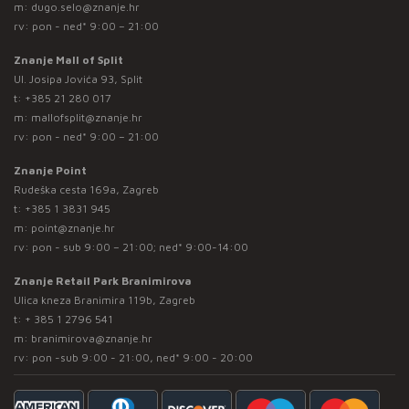
m:
dugo.selo@znanje.hr
rv: pon - ned* 9:00 – 21:00
Znanje Mall of Split
Ul. Josipa Jovića 93, Split
t:
+385 21 280 017
m:
mallofsplit@znanje.hr
rv: pon - ned* 9:00 – 21:00
Znanje Point
Rudeška cesta 169a, Zagreb
t:
+385 1 3831 945
m:
point@znanje.hr
rv: pon - sub 9:00 – 21:00; ned* 9:00-14:00
Znanje Retail Park Branimirova
Ulica kneza Branimira 119b, Zagreb
t:
+ 385 1 2796 541
m:
branimirova@znanje.hr
rv: pon -sub 9:00 - 21:00, ned* 9:00 - 20:00