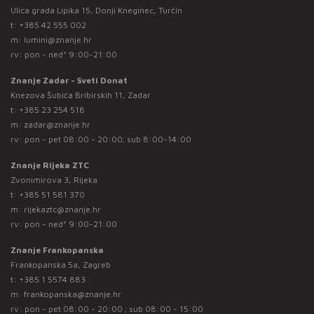
Ulica grada Lipika 15, Donji Kneginec, Turčin
t:
+385 42 555 002
m:
lumini@znanje.hr
rv: pon - ned* 9:00-21:00
Znanje Zadar - Sveti Donat
Knezova Šubića Bribirskih 11, Zadar
t:
+385 23 254 518
m:
zadar@znanje.hr
rv: pon - pet 08:00 - 20:00; sub 8:00-14:00
Znanje Rijeka ZTC
Zvonimirova 3, Rijeka
t:
+385 51 581 370
m:
rijekaztc@znanje.hr
rv: pon - ned* 9:00-21:00
Znanje Frankopanska
Frankopanska 5a, Zagreb
t:
+385 1 5574 883
m:
frankopanska@znanje.hr
rv: pon - pet 08:00 - 20:00 ; sub 08:00 - 15:00