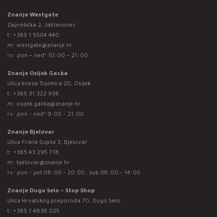
Znanje Westgate
Zaprešićka 2, Jablanovec
t:
+385 1 5504 440
m:
westgate@znanje.hr
rv: pon – ned* 10:00 – 21:00
Znanje Osijek Gacka
Ulica kneza Trpimira 20, Osijek
t:
+385 31 322 938
m:
osijek.gacka@znanje.hr
rv: pon - ned* 9:00 - 21:00
Znanje Bjelovar
Ulica Frana Supila 3, Bjelovar
t:
+385 43 295 718
m:
bjelovar@znanje.hr
rv: pon - pet 08:00 - 20:00 ; sub 08:00 - 14:00
Znanje Dugo Selo – Stop Shop
Ulica Hrvatskog preporoda 70, Dugo Selo
t:
+385 1 4838 025