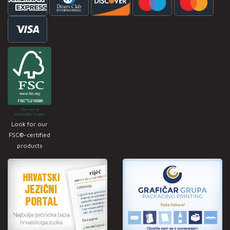
Look for our
FSC®-certified
products