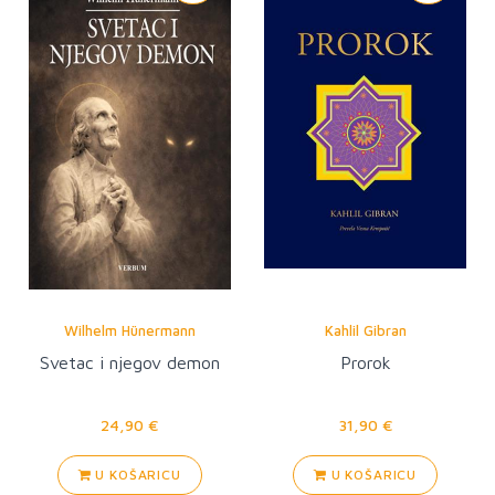
Wilhelm Hünermann
Kahlil Gibran
Svetac i njegov demon
Prorok
24,90 €
31,90 €
U KOŠARICU
U KOŠARICU