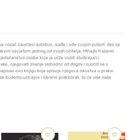
dana vozač zaustavi autobus, izađe i ode svojim putom. Ako se
takvim savjetom jednog od svojih učitelja, Mihajlo Pažanin
vjedočanstvo osobe koja je učila voziti studirajući i
eke, njegovati znanje slobodno od dogmi i suočiti se s
 napisao ovu knjigu koja opisuje njegova iskustva u praksi
budemo ustrajno i iskreno prakticirali, to će više naše