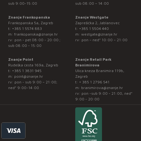
sub 9:00-15:00
sub 08:00 – 14:00
Znanje Frankopanska
Znanje Westgate
Frankopanska 5a, Zagreb
Zaprešićka 2, Jablanovec
t:
+385 1 5574 883
t:
+385 1 5504 440
m:
frankopanska@znanje.hr
m:
westgate@znanje.hr
rv: pon - pet 08:00 - 20:00 ;
rv: pon – ned* 10:00 – 21:00
sub 08:00 - 15:00
Znanje Point
Znanje Retail Park
Rudeška cesta 169a, Zagreb
Branimirova
t:
+385 1 3831 945
Ulica kneza Branimira 119b,
m:
point@znanje.hr
Zagreb
rv: pon - sub 9:00 – 21:00;
t:
+ 385 1 2796 541
ned* 9:00-14:00
m:
branimirova@znanje.hr
rv: pon -sub 9:00 - 21:00, ned*
9:00 - 20:00