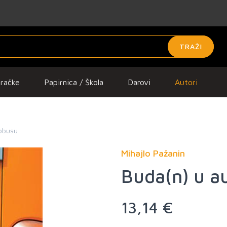
TRAŽI
gračke
Papirnica / Škola
Darovi
Autori
obusu
Mihajlo Pažanin
Buda(n) u a
13,14 €