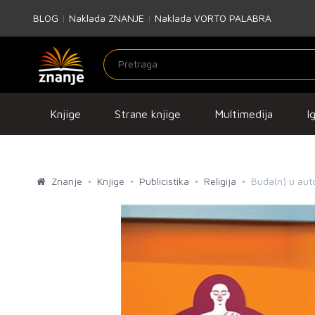
BLOG
|
Naklada ZNANJE
|
Naklada VORTO PALABRA
Knjige
Strane knjige
Multimedija
I
Znanje
Knjige
Publicistika
Religija
Buda(n) u aut