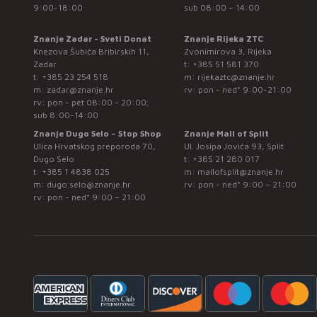
9:00-18:00
sub 08:00 – 14:00
Znanje Zadar - Sveti Donat
Znanje Rijeka ZTC
Knezova Šubića Bribirskih 11,
Zvonimirova 3, Rijeka
Zadar
t:
+385 51 581 370
t:
+385 23 254 518
m:
rijekaztc@znanje.hr
m:
zadar@znanje.hr
rv: pon - ned* 9:00-21:00
rv: pon - pet 08:00 - 20:00;
sub 8:00-14:00
Znanje Dugo Selo – Stop Shop
Znanje Mall of Split
Ulica Hrvatskog preporoda 70,
Ul. Josipa Jovića 93, Split
Dugo Selo
t:
+385 21 280 017
t:
+385 1 4838 025
m:
mallofsplit@znanje.hr
m:
dugo.selo@znanje.hr
rv: pon - ned* 9:00 – 21:00
rv: pon - ned* 9:00 – 21:00