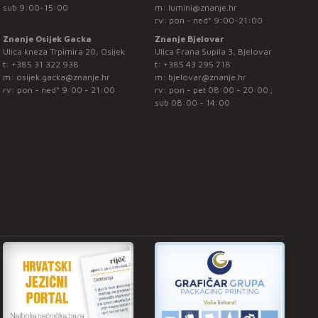
sub 9:00-15:00
m:
lumini@znanje.hr
rv: pon - ned* 9:00-21:00
Znanje Osijek Gacka
Znanje Bjelovar
Ulica kneza Trpimira 20, Osijek
Ulica Frana Supila 3, Bjelovar
t:
+385 31 322 938
t:
+385 43 295 718
m:
osijek.gacka@znanje.hr
m:
bjelovar@znanje.hr
rv: pon - ned* 9:00 - 21:00
rv: pon - pet 08:00 - 20:00 ;
sub 08:00 - 14:00