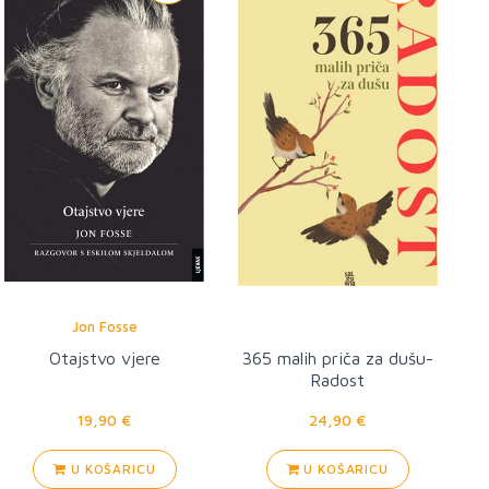
Jon Fosse
Otajstvo vjere
365 malih priča za dušu-
Radost
19,90 €
24,90 €
U KOŠARICU
U KOŠARICU