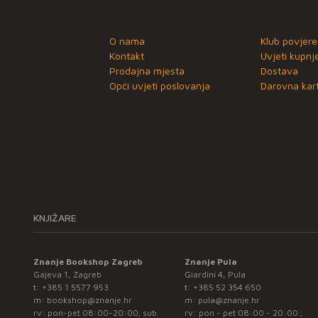
O nama
Klub povjere
Kontakt
Uvjeti kupnj
Prodajna mjesta
Dostava
Opći uvjeti poslovanja
Darovna kart
KNJIŽARE
Znanje Bookshop Zagreb
Znanje Pula
Gajeva 1, Zagreb
Giardini 4, Pula
t:
+385 1 5577 953
t:
+385 52 354 650
m:
bookshop@znanje.hr
m:
pula@znanje.hr
rv: pon-pet 08:00-20:00; sub
rv: pon - pet 08:00 - 20:00 ;