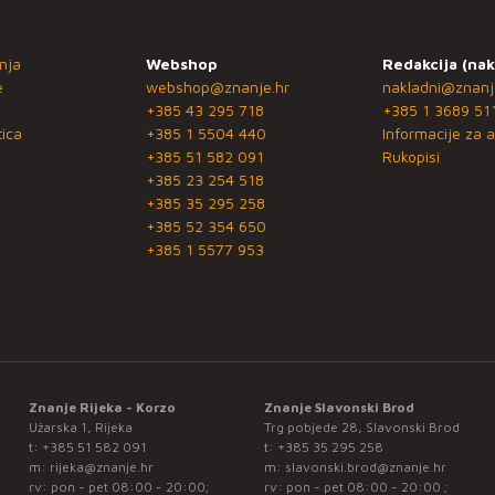
nja
Webshop
Redakcija (nak
e
webshop@znanje.hr
nakladni@znanj
+385 43 295 718
+385 1 3689 51
ica
+385 1 5504 440
Informacije za a
+385 51 582 091
Rukopisi
+385 23 254 518
+385 35 295 258
+385 52 354 650
+385 1 5577 953
Znanje Rijeka - Korzo
Znanje Slavonski Brod
Užarska 1, Rijeka
Trg pobjede 28, Slavonski Brod
t:
+385 51 582 091
t:
+385 35 295 258
m:
rijeka@znanje.hr
m:
slavonski.brod@znanje.hr
rv: pon - pet 08:00 - 20:00;
rv: pon - pet 08:00 - 20:00 ;