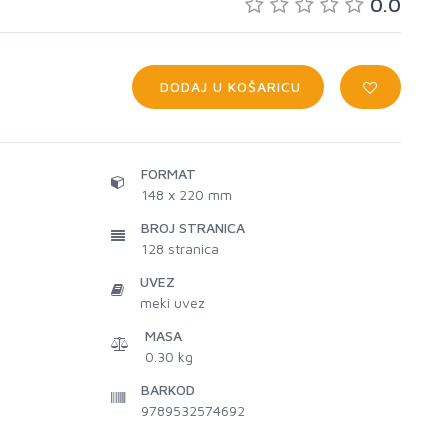
0.0
DODAJ U KOŠARICU
FORMAT
148 x 220 mm
BROJ STRANICA
128
stranica
UVEZ
meki uvez
MASA
0.30 kg
BARKOD
9789532574692