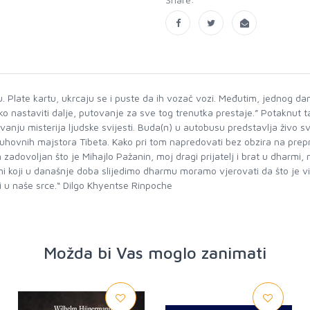
su. Plate kartu, ukrcaju se i puste da ih vozač vozi. Međutim, jednog 
ko nastaviti dalje, putovanje za sve tog trenutka prestaje.” Potaknut 
aživanju misterija ljudske svijesti. Buda(n) u autobusu predstavlja živo s
uhovnih majstora Tibeta. Kako pri tom napredovati bez obzira na prepr
adovoljan što je Mihajlo Pažanin, moj dragi prijatelj i brat u dharmi,
ji u današnje doba slijedimo dharmu moramo vjerovati da što je više 
ći u naše srce.“ Dilgo Khyentse Rinpoche
Možda bi Vas moglo zanimati