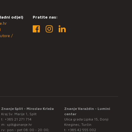
ladni odjel)
Pratite nas:
e.hr
1
utore /
Znanje Split - Miroslav Krleža
Znanje Varaždin - Lumini
Kraj Sv. Marije 1, Split
centar
t:
+385 21 271 714
Ulica grada Lipika 15, Donji
m:
split@znanje.hr
Kneginec, Turčin
rv: pon - pet 08:00 - 20:00;
t:
+385 42 555 002