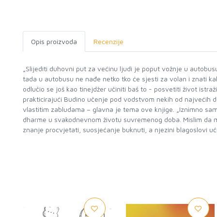
Opis proizvoda
Recenzije
„Slijediti duhovni put za većinu ljudi je poput vožnje u autobu
tada u autobusu ne nađe netko tko će sjesti za volan i znati ka
odlučio se još kao tinejdžer učiniti baš to - posvetiti život istr
prakticirajući Budino učenje pod vodstvom nekih od najvećih d
vlastitim zabludama – glavna je tema ove knjige. „Iznimno sam z
dharme u svakodnevnom životu suvremenog doba. Mislim da mi ko
znanje procvjetati, suosjećanje buknuti, a njezini blagoslovi u