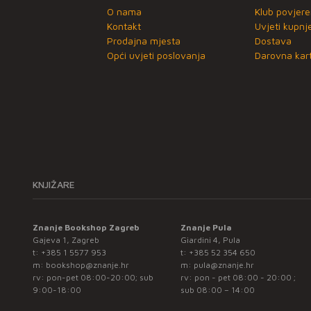
O nama
Klub povjere
Kontakt
Uvjeti kupnj
Prodajna mjesta
Dostava
Opći uvjeti poslovanja
Darovna kart
KNJIŽARE
Znanje Bookshop Zagreb
Znanje Pula
Gajeva 1, Zagreb
Giardini 4, Pula
t:
+385 1 5577 953
t:
+385 52 354 650
m:
bookshop@znanje.hr
m:
pula@znanje.hr
rv: pon-pet 08:00-20:00; sub
rv: pon - pet 08:00 - 20:00 ;
9:00-18:00
sub 08:00 – 14:00