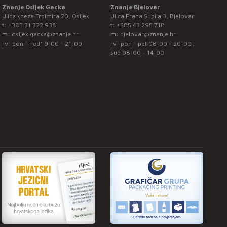
Znanje Osijek Gacka
Znanje Bjelovar
Ulica kneza Trpimira 20, Osijek
Ulica Frana Supila 3, Bjelovar
t:
+385 31 322 938
t:
+385 43 295 718
m:
osijek.gacka@znanje.hr
m:
bjelovar@znanje.hr
rv: pon - ned* 9:00 - 21:00
rv: pon - pet 08:00 - 20:00 ;
sub 08:00 - 14:00