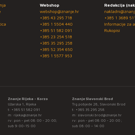
nja
Webshop
Redakcija (nak
e
webshop@znanje.hr
nakladni@znanj
+385 43 295 718
+385 1 3689 51
ica
+385 1 5504 440
Informacije za a
+385 51 582 091
Rukopisi
+385 23 254 518
+385 35 295 258
+385 52 354 650
+385 1 5577 953
Znanje Rijeka - Korzo
Znanje Slavonski Brod
Užarska 1, Rijeka
Trg pobjede 28, Slavonski Brod
t:
+385 51 582 091
t:
+385 35 295 258
m:
rijeka@znanje.hr
m:
slavonski.brod@znanje.hr
rv: pon - pet 08:00 - 20:00;
rv: pon - pet 08:00 - 20:00 ;
sub 9:00-15:00
sub 08:00 – 14:00