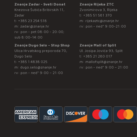
Znanje Zadar - Sveti Donat
Znanje Rijeka ZTC
Knezova Šubića Bribirskih 11,
Zvonimirova 3, Rijeka
Zadar
t:
+385 51 581 370
t:
+385 23 254 518
m:
rijekaztc@znanje.hr
m:
zadar@znanje.hr
rv: pon - ned* 9:00-21:00
rv: pon - pet 08:00 - 20:00;
sub 8:00-14:00
Znanje Dugo Selo – Stop Shop
Znanje Mall of Split
Ulica Hrvatskog preporoda 70,
Ul. Josipa Jovića 93, Split
Dugo Selo
t:
+385 21 280 017
t:
+385 1 4838 025
m:
mallofsplit@znanje.hr
m:
dugo.selo@znanje.hr
rv: pon - ned* 9:00 – 21:00
rv: pon - ned* 9:00 – 21:00