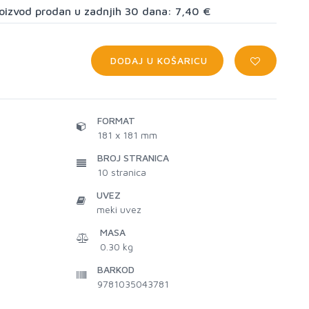
proizvod prodan u zadnjih 30 dana: 7,40 €
DODAJ U KOŠARICU
FORMAT
181 x 181 mm
BROJ STRANICA
10
stranica
UVEZ
meki uvez
MASA
0.30 kg
BARKOD
9781035043781