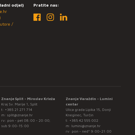
ladni odjel)
Pratite nas:
e.hr
1
utore /
Znanje Split - Miroslav Krleža
Znanje Varaždin - Lumini
Kraj Sv. Marije 1, Split
centar
t:
+385 21 271 714
Ulica grada Lipika 15, Donji
m:
split@znanje.hr
Kneginec, Turčin
rv: pon - pet 08:00 - 20:00;
t:
+385 42 555 002
sub 9:00-15:00
m:
lumini@znanje.hr
rv: pon - ned* 9:00-21:00