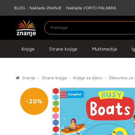
BLOG
|
Naklada ZNANJE
|
Naklada VORTO PALABRA
Knjige
Strane knjige
Multimedija
I
Znanje
Strane knjige
Knjige za djecu
Slikovnice za
-20%