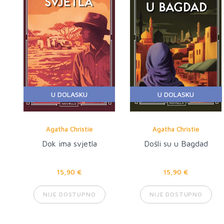
U DOLASKU
U DOLASKU
Agatha Christie
Agatha Christie
Dok ima svjetla
Došli su u Bagdad
15,90 €
15,90 €
NIJE DOSTUPNO
NIJE DOSTUPNO