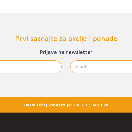
Prvi saznajte za akcije i ponude
Prijava na newsletter
Fiksni tečaj konverzije: 1 € = 7,53450 kn