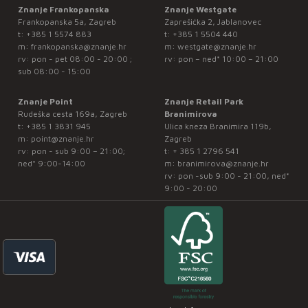
Znanje Frankopanska
Znanje Westgate
Frankopanska 5a, Zagreb
Zaprešićka 2, Jablanovec
t:
+385 1 5574 883
t:
+385 1 5504 440
m:
frankopanska@znanje.hr
m:
westgate@znanje.hr
rv: pon - pet 08:00 - 20:00 ;
rv: pon – ned* 10:00 – 21:00
sub 08:00 - 15:00
Znanje Point
Znanje Retail Park
Rudeška cesta 169a, Zagreb
Branimirova
t:
+385 1 3831 945
Ulica kneza Branimira 119b,
m:
point@znanje.hr
Zagreb
rv: pon - sub 9:00 – 21:00;
t:
+ 385 1 2796 541
ned* 9:00-14:00
m:
branimirova@znanje.hr
rv: pon -sub 9:00 - 21:00, ned*
9:00 - 20:00