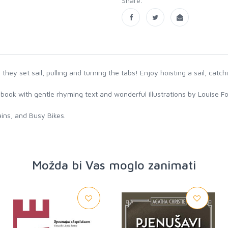
Share:
hey set sail, pulling and turning the tabs! Enjoy hoisting a sail, catch
rd book with gentle rhyming text and wonderful illustrations by Louise F
ins, and Busy Bikes.
Možda bi Vas moglo zanimati