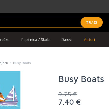
TRAŽI
gračke
Papirnica / Škola
Darovi
Autori
 djecu
Busy Boats
Busy Boats
9,25 €
7,40 €