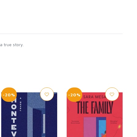
a true story.
-20%
-20%