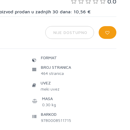
0.0
proizvod prodan u zadnjih 30 dana: 10,56 €
NIJE DOSTUPNO
FORMAT
BROJ STRANICA
464
stranica
UVEZ
meki uvez
MASA
0.30 kg
BARKOD
9780008511715