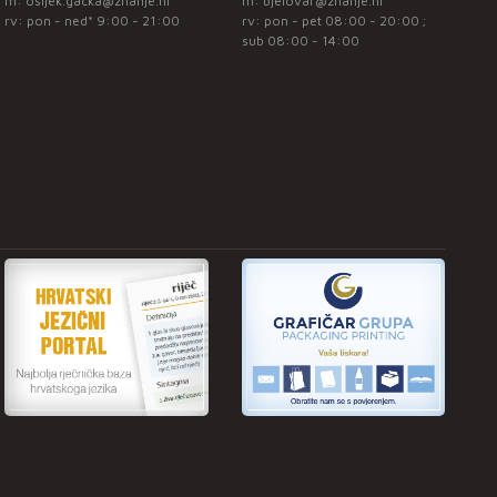
m:
osijek.gacka@znanje.hr
m:
bjelovar@znanje.hr
rv: pon - ned* 9:00 - 21:00
rv: pon - pet 08:00 - 20:00 ;
sub 08:00 - 14:00