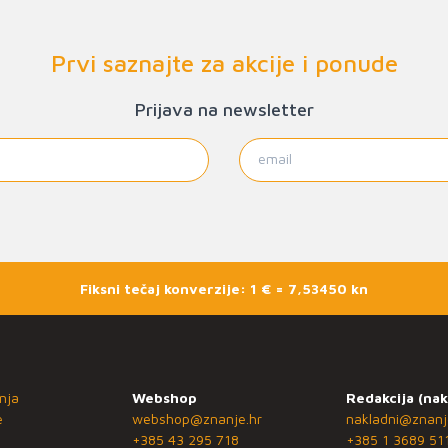
Prvi saznajte za akcije i ponude
Prijava na newsletter
Fiksni tečaj konverzije: 1 € = 7,53450 kn
nja
Webshop
Redakcija (nak
e
webshop@znanje.hr
nakladni@znanj
+385 43 295 718
+385 1 3689 51