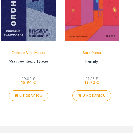
Enrique Vila-Matas
Sara Mesa
Montevideo: Novel
Family
19,80 €
17,15 €
15,84 €
13,72 €
U KOŠARICU
U KOŠARICU