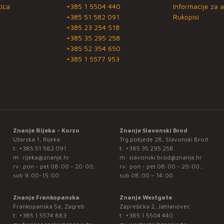
ica
+385 1 5504 440
Informacije za a
+385 51 582 091
Rukopisi
+385 23 254 518
+385 35 295 258
+385 52 354 650
+385 1 5577 953
Znanje Rijeka - Korzo
Znanje Slavonski Brod
Užarska 1, Rijeka
Trg pobjede 28, Slavonski Brod
t:
+385 51 582 091
t:
+385 35 295 258
m:
rijeka@znanje.hr
m:
slavonski.brod@znanje.hr
rv: pon - pet 08:00 - 20:00;
rv: pon - pet 08:00 - 20:00 ;
sub 9:00-15:00
sub 08:00 – 14:00
Znanje Frankopanska
Znanje Westgate
Frankopanska 5a, Zagreb
Zaprešićka 2, Jablanovec
t:
+385 1 5574 883
t:
+385 1 5504 440