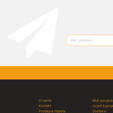
O nama
Klub povjere
Kontakt
Uvjeti kupnj
Prodajna mjesta
Dostava