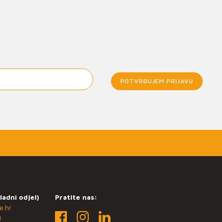
POTVRĐUJEM PRIJAVU
ladni odjel)
Pratite nas:
e.hr
1