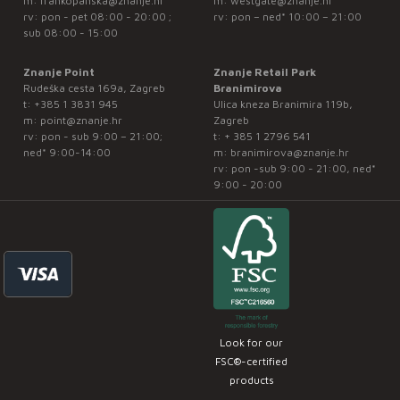
m:
frankopanska@znanje.hr
m:
westgate@znanje.hr
rv: pon - pet 08:00 - 20:00 ;
rv: pon – ned* 10:00 – 21:00
sub 08:00 - 15:00
Znanje Point
Znanje Retail Park
Rudeška cesta 169a, Zagreb
Branimirova
t:
+385 1 3831 945
Ulica kneza Branimira 119b,
m:
point@znanje.hr
Zagreb
rv: pon - sub 9:00 – 21:00;
t:
+ 385 1 2796 541
ned* 9:00-14:00
m:
branimirova@znanje.hr
rv: pon -sub 9:00 - 21:00, ned*
9:00 - 20:00
Look for our
FSC®-certified
products