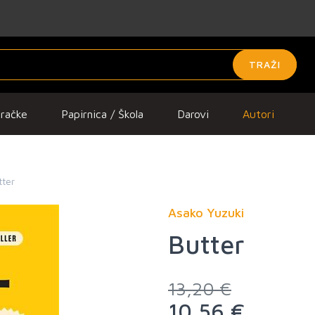
TRAŽI
gračke
Papirnica / Škola
Darovi
Autori
tter
Asako Yuzuki
Butter
13,20 €
10,56 €