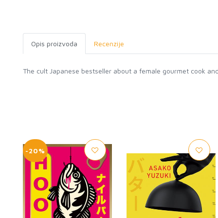
Opis proizvoda
Recenzije
The cult Japanese bestseller about a female gourmet cook and ser
-20%