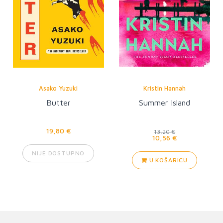
Asako Yuzuki
Kristin Hannah
Butter
Summer Island
19,80 €
13,20 €
10,56 €
NIJE DOSTUPNO
U KOŠARICU