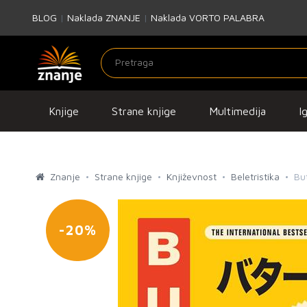
BLOG
|
Naklada ZNANJE
|
Naklada VORTO PALABRA
Knjige
Strane knjige
Multimedija
I
Znanje
Strane knjige
Književnost
Beletristika
Bu
-20%