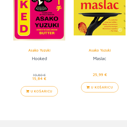
Asako Yuzuki
Asako Yuzuki
Hooked
Maslac
25,99 €
19,80 €
15,84 €
U KOŠARICU
U KOŠARICU