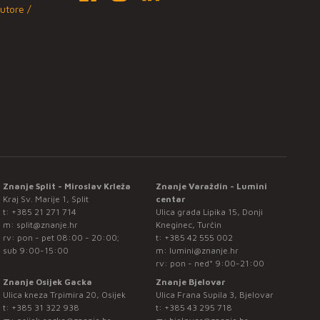
utore /
Znanje Split - Miroslav Krleža
Znanje Varaždin - Lumini
Kraj Sv. Marije 1, Split
centar
t:
+385 21 271 714
Ulica grada Lipika 15, Donji
m:
split@znanje.hr
Kneginec, Turčin
rv: pon - pet 08:00 - 20:00;
t:
+385 42 555 002
sub 9:00-15:00
m:
lumini@znanje.hr
rv: pon - ned* 9:00-21:00
Znanje Osijek Gacka
Znanje Bjelovar
Ulica kneza Trpimira 20, Osijek
Ulica Frana Supila 3, Bjelovar
t:
+385 31 322 938
t:
+385 43 295 718