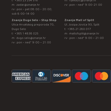
t:
+385 23 254 518
m:
rijekaztc@znanje.hr
m:
zadar@znanje.hr
rv: pon - ned* 9:00-21:00
rv: pon - pet 08:00 - 20:00;
sub 8:00-14:00
Znanje Dugo Selo – Stop Shop
Znanje Mall of Split
Ulica Hrvatskog preporoda 70,
Ul. Josipa Jovića 93, Split
Dugo Selo
t:
+385 21 280 017
t:
+385 1 4838 025
m:
mallofsplit@znanje.hr
m:
dugo.selo@znanje.hr
rv: pon - ned* 9:00 – 21:00
rv: pon - ned* 9:00 – 21:00