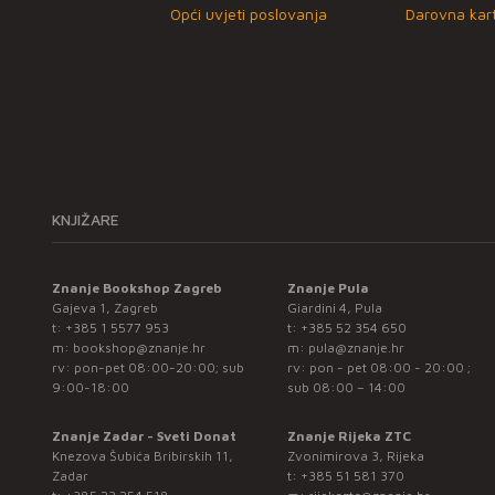
Opći uvjeti poslovanja
Darovna kart
KNJIŽARE
Znanje Bookshop Zagreb
Znanje Pula
Gajeva 1, Zagreb
Giardini 4, Pula
t:
+385 1 5577 953
t:
+385 52 354 650
m:
bookshop@znanje.hr
m:
pula@znanje.hr
rv: pon-pet 08:00-20:00; sub
rv: pon - pet 08:00 - 20:00 ;
9:00-18:00
sub 08:00 – 14:00
Znanje Zadar - Sveti Donat
Znanje Rijeka ZTC
Knezova Šubića Bribirskih 11,
Zvonimirova 3, Rijeka
Zadar
t:
+385 51 581 370