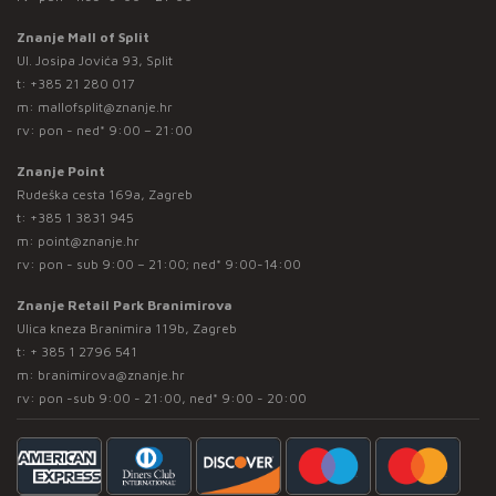
Znanje Mall of Split
Ul. Josipa Jovića 93, Split
t:
+385 21 280 017
m:
mallofsplit@znanje.hr
rv: pon - ned* 9:00 – 21:00
Znanje Point
Rudeška cesta 169a, Zagreb
t:
+385 1 3831 945
m:
point@znanje.hr
rv: pon - sub 9:00 – 21:00; ned* 9:00-14:00
Znanje Retail Park Branimirova
Ulica kneza Branimira 119b, Zagreb
t:
+ 385 1 2796 541
m:
branimirova@znanje.hr
rv: pon -sub 9:00 - 21:00, ned* 9:00 - 20:00