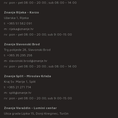
rv: pon - pet 08:00 - 20:00 ; sub 08:00 – 14:00
Znanje Rijeka - Korzo
Užarska 1, Rijeka
t:
+385 51 582 091
m:
rijeka@znanje.hr
rv: pon - pet 08:00 - 20:00; sub 9:00-15:00
Znanje Slavonski Brod
Trg pobjede 28, Slavonski Brod
t:
+385 35 295 258
m:
slavonski.brod@znanje.hr
rv: pon - pet 08:00 - 20:00 ; sub 08:00 – 14:00
Znanje Split - Miroslav Krleža
Kraj Sv. Marije 1, Split
t:
+385 21 271 714
m:
split@znanje.hr
rv: pon - pet 08:00 - 20:00; sub 9:00-15:00
Znanje Varaždin - Lumini centar
Ulica grada Lipika 15, Donji Kneginec, Turčin