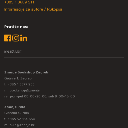
+385 1 3689 511
Informacije za autore / Rukopisi
Pratite nas:
KNJIŽARE
Znanje Bookshop Zagreb
Gajeva 1, Zagreb
t:
+385 1 5577 953
m:
bookshop@znanje.hr
rv: pon-pet 08:00-20:00; sub 9:00-18:00
Znanje Pula
Giardini 4, Pula
t:
+385 52 354 650
m:
pula@znanje.hr