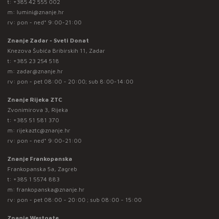
t:
+385 42 555 002
m:
lumini@znanje.hr
rv: pon - ned* 9:00-21:00
Znanje Zadar - Sveti Donat
Knezova Šubića Bribirskih 11, Zadar
t:
+385 23 254 518
m:
zadar@znanje.hr
rv: pon - pet 08:00 - 20:00; sub 8:00-14:00
Znanje Rijeka ZTC
Zvonimirova 3, Rijeka
t:
+385 51 581 370
m:
rijekaztc@znanje.hr
rv: pon - ned* 9:00-21:00
Znanje Frankopanska
Frankopanska 5a, Zagreb
t:
+385 1 5574 883
m:
frankopanska@znanje.hr
rv: pon - pet 08:00 - 20:00 ; sub 08:00 - 15:00
Znanje Westgate