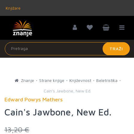
Knjižare
TRAŽI
Znanje
Strane knjige
Književnost
Beletristika
Cain's Jawbone, New Ed.
Edward Powys Mathers
Cain's Jawbone, New Ed.
13,20 €