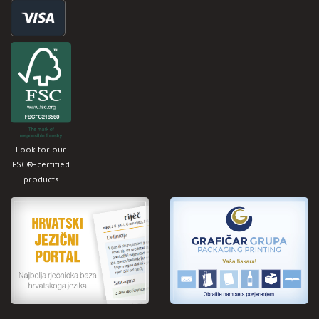
Look for our
FSC®-certified
products