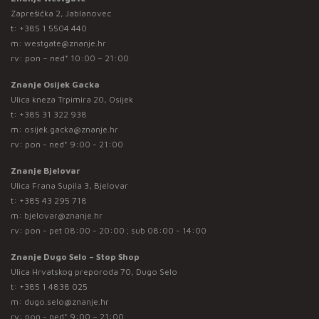
Zaprešićka 2, Jablanovec
t:
+385 1 5504 440
m:
westgate@znanje.hr
rv: pon – ned* 10:00 – 21:00
Znanje Osijek Gacka
Ulica kneza Trpimira 20, Osijek
t:
+385 31 322 938
m:
osijek.gacka@znanje.hr
rv: pon - ned* 9:00 - 21:00
Znanje Bjelovar
Ulica Frana Supila 3, Bjelovar
t:
+385 43 295 718
m:
bjelovar@znanje.hr
rv: pon - pet 08:00 - 20:00 ; sub 08:00 - 14:00
Znanje Dugo Selo – Stop Shop
Ulica Hrvatskog preporoda 70, Dugo Selo
t:
+385 1 4838 025
m:
dugo.selo@znanje.hr
rv: pon - ned* 9:00 – 21:00