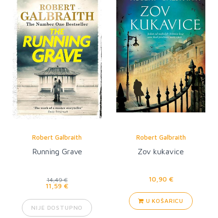
Robert Galbraith
Robert Galbraith
Running Grave
Zov kukavice
10,90 €
14,49 €
11,59 €
U KOŠARICU
NIJE DOSTUPNO