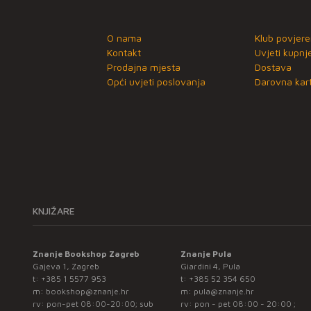
O nama
Klub povjere
Kontakt
Uvjeti kupnj
Prodajna mjesta
Dostava
Opći uvjeti poslovanja
Darovna kart
KNJIŽARE
Znanje Bookshop Zagreb
Znanje Pula
Gajeva 1, Zagreb
Giardini 4, Pula
t:
+385 1 5577 953
t:
+385 52 354 650
m:
bookshop@znanje.hr
m:
pula@znanje.hr
rv: pon-pet 08:00-20:00; sub
rv: pon - pet 08:00 - 20:00 ;