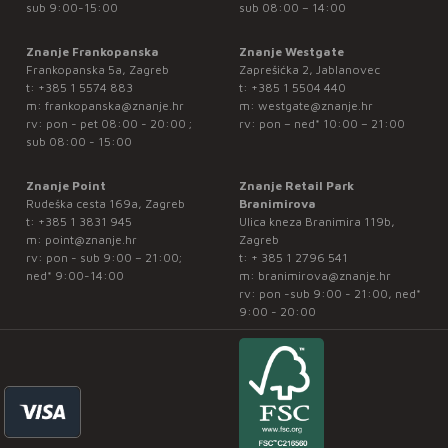
sub 9:00-15:00
sub 08:00 – 14:00
Znanje Frankopanska
Znanje Westgate
Frankopanska 5a, Zagreb
Zaprešićka 2, Jablanovec
t:
+385 1 5574 883
t:
+385 1 5504 440
m:
frankopanska@znanje.hr
m:
westgate@znanje.hr
rv: pon - pet 08:00 - 20:00 ;
rv: pon – ned* 10:00 – 21:00
sub 08:00 - 15:00
Znanje Point
Znanje Retail Park
Rudeška cesta 169a, Zagreb
Branimirova
t:
+385 1 3831 945
Ulica kneza Branimira 119b,
m:
point@znanje.hr
Zagreb
rv: pon - sub 9:00 – 21:00;
t:
+ 385 1 2796 541
ned* 9:00-14:00
m:
branimirova@znanje.hr
rv: pon -sub 9:00 - 21:00, ned*
9:00 - 20:00