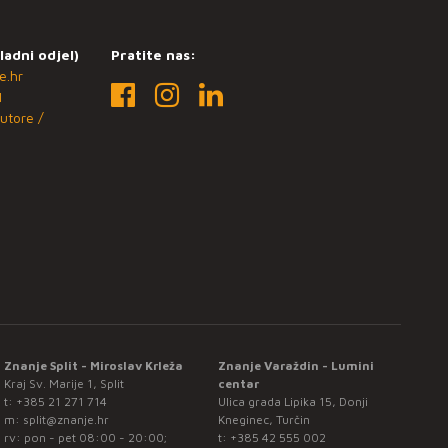
ladni odjel)
Pratite nas:
e.hr
1
utore /
Znanje Split - Miroslav Krleža
Znanje Varaždin - Lumini
Kraj Sv. Marije 1, Split
centar
t:
+385 21 271 714
Ulica grada Lipika 15, Donji
m:
split@znanje.hr
Kneginec, Turčin
rv: pon - pet 08:00 - 20:00;
t:
+385 42 555 002