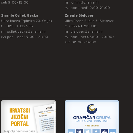
sub 9:00-15:00
m:
lumini@znanje.hr
rv: pon - ned* 9:00-21:00
Znanje Osijek Gacka
Znanje Bjelovar
Ulica kneza Trpimira 20, Osijek
Ulica Frana Supila 3, Bjelovar
t:
+385 31 322 938
t:
+385 43 295 718
m:
osijek.gacka@znanje.hr
m:
bjelovar@znanje.hr
rv: pon - ned* 9:00 - 21:00
rv: pon - pet 08:00 - 20:00 ;
sub 08:00 - 14:00