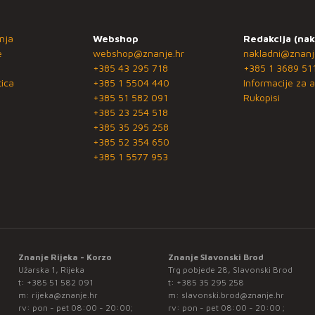
nja
Webshop
Redakcija (nak
e
webshop@znanje.hr
nakladni@znanj
+385 43 295 718
+385 1 3689 51
ica
+385 1 5504 440
Informacije za a
+385 51 582 091
Rukopisi
+385 23 254 518
+385 35 295 258
+385 52 354 650
+385 1 5577 953
Znanje Rijeka - Korzo
Znanje Slavonski Brod
Užarska 1, Rijeka
Trg pobjede 28, Slavonski Brod
t:
+385 51 582 091
t:
+385 35 295 258
m:
rijeka@znanje.hr
m:
slavonski.brod@znanje.hr
rv: pon - pet 08:00 - 20:00;
rv: pon - pet 08:00 - 20:00 ;