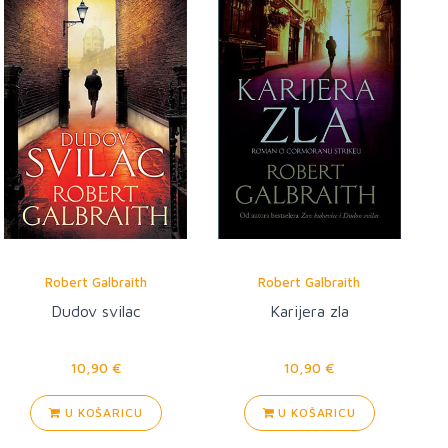
Robert Galbraith
Robert Galbraith
Dudov svilac
Karijera zla
10,90 €
10,90 €
U KOŠARICU
U KOŠARICU