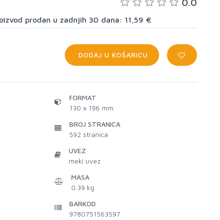
0.0
proizvod prodan u zadnjih 30 dana: 11,59 €
DODAJ U KOŠARICU
FORMAT
130 x 196 mm
BROJ STRANICA
592
stranica
UVEZ
meki uvez
MASA
0.39 kg
BARKOD
9780751563597