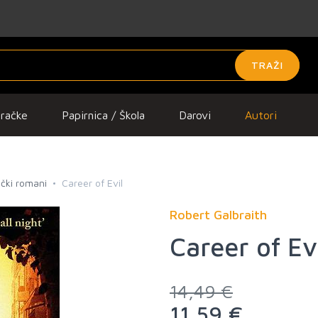
TRAŽI
gračke
Papirnica / Škola
Darovi
Autori
tički romani
Career of Evil
Robert Galbraith
Career of Ev
14,49 €
11,59 €