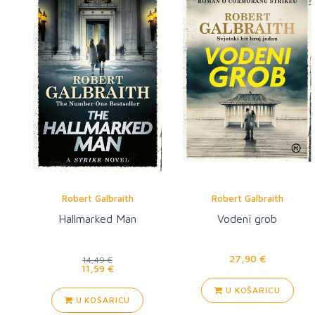
Robert Galbraith
Robert Galbraith
Hallmarked Man
Vodeni grob
27,90 €
14,49 €
11,59 €
U KOŠARICU
U KOŠARICU