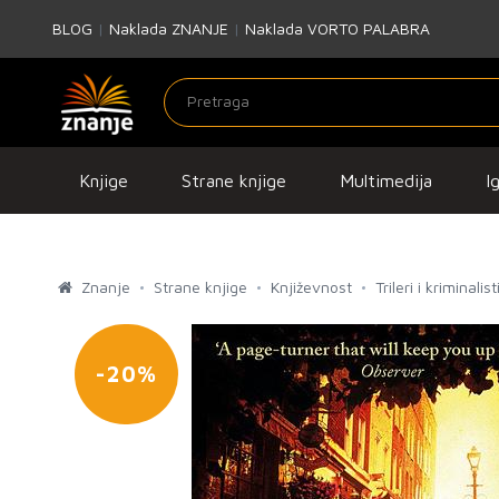
BLOG
|
Naklada ZNANJE
|
Naklada VORTO PALABRA
Knjige
Strane knjige
Multimedija
I
Znanje
Strane knjige
Književnost
Trileri i kriminalis
-20%