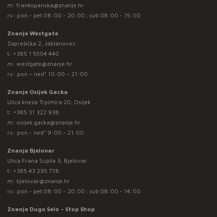
m:
frankopanska@znanje.hr
rv: pon - pet 08:00 - 20:00 ; sub 08:00 - 15:00
Znanje Westgate
Zaprešićka 2, Jablanovec
t:
+385 1 5504 440
m:
westgate@znanje.hr
rv: pon – ned* 10:00 – 21:00
Znanje Osijek Gacka
Ulica kneza Trpimira 20, Osijek
t:
+385 31 322 938
m:
osijek.gacka@znanje.hr
rv: pon - ned* 9:00 - 21:00
Znanje Bjelovar
Ulica Frana Supila 3, Bjelovar
t:
+385 43 295 718
m:
bjelovar@znanje.hr
rv: pon - pet 08:00 - 20:00 ; sub 08:00 - 14:00
Znanje Dugo Selo – Stop Shop