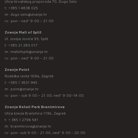
Ulica Hrvatskog preporoda 70, Dugo Selo
t:
+385 1 4838 025
m:
dugo.selo@znanje.hr
rv: pon - ned* 9:00 – 21:00
Znanje Mall of Split
Ul. Josipa Jovića 93, Split
t:
+385 21 280 017
m:
mallofsplit@znanje.hr
rv: pon - ned* 9:00 – 21:00
Znanje Point
Rudeška cesta 169a, Zagreb
t:
+385 1 3831 945
m:
point@znanje.hr
rv: pon - sub 9:00 – 21:00; ned* 9:00-14:00
Znanje Retail Park Branimirova
Ulica kneza Branimira 119b, Zagreb
t:
+ 385 1 2796 541
m:
branimirova@znanje.hr
rv: pon -sub 9:00 - 21:00, ned* 9:00 - 20:00