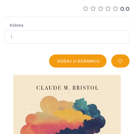
0.0
Količina
DODAJ U KOŠARICU