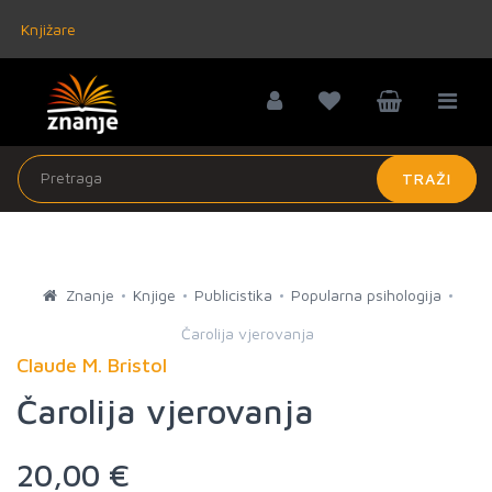
Knjižare
TRAŽI
Znanje
Knjige
Publicistika
Popularna psihologija
Čarolija vjerovanja
Claude M. Bristol
Čarolija vjerovanja
20,00 €