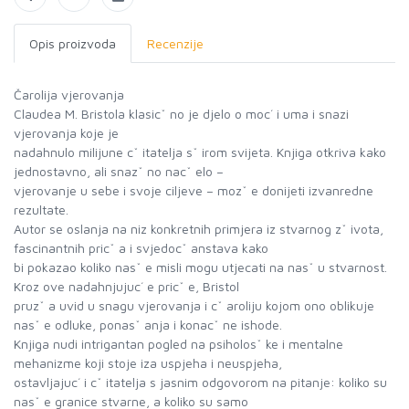
Opis proizvoda
Recenzije
Čarolija vjerovanja
Claudea M. Bristola klasicˇ no je djelo o moc´ i uma i snazi
vjerovanja koje je
nadahnulo milijune cˇ itatelja sˇ irom svijeta. Knjiga otkriva kako
jednostavno, ali snazˇ no nacˇ elo –
vjerovanje u sebe i svoje ciljeve – mozˇ e donijeti izvanredne
rezultate.
Autor se oslanja na niz konkretnih primjera iz stvarnog zˇ ivota,
fascinantnih pricˇ a i svjedocˇ anstava kako
bi pokazao koliko nasˇ e misli mogu utjecati na nasˇ u stvarnost.
Kroz ove nadahnjujuc´ e pricˇ e, Bristol
pruzˇ a uvid u snagu vjerovanja i cˇ aroliju kojom ono oblikuje
nasˇ e odluke, ponasˇ anja i konacˇ ne ishode.
Knjiga nudi intrigantan pogled na psiholosˇ ke i mentalne
mehanizme koji stoje iza uspjeha i neuspjeha,
ostavljajuc´ i cˇ itatelja s jasnim odgovorom na pitanje: koliko su
nasˇ e granice stvarne, a koliko su samo