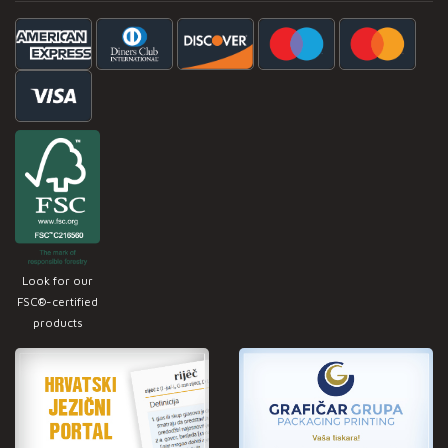
Look for our
FSC®-certified
products