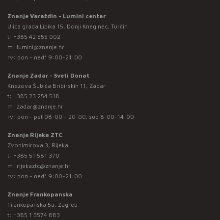
Znanje Varaždin - Lumini centar
Ulica grada Lipika 15, Donji Kneginec, Turčin
t:
+385 42 555 002
m:
lumini@znanje.hr
rv: pon - ned* 9:00-21:00
Znanje Zadar - Sveti Donat
Knezova Šubića Bribirskih 11, Zadar
t:
+385 23 254 518
m:
zadar@znanje.hr
rv: pon - pet 08:00 - 20:00; sub 8:00-14:00
Znanje Rijeka ZTC
Zvonimirova 3, Rijeka
t:
+385 51 581 370
m:
rijekaztc@znanje.hr
rv: pon - ned* 9:00-21:00
Znanje Frankopanska
Frankopanska 5a, Zagreb
t:
+385 1 5574 883