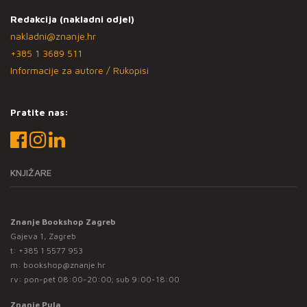
Redakcija (nakladni odjel)
nakladni@znanje.hr
+385 1 3689 511
Informacije za autore / Rukopisi
Pratite nas:
KNJIŽARE
Znanje Bookshop Zagreb
Gajeva 1, Zagreb
t:
+385 1 5577 953
m:
bookshop@znanje.hr
rv: pon-pet 08:00-20:00; sub 9:00-18:00
Znanje Pula