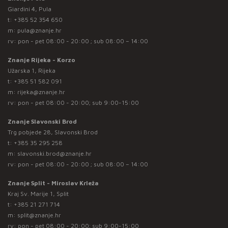
Giardini 4, Pula
t:
+385 52 354 650
m:
pula@znanje.hr
rv: pon - pet 08:00 - 20:00 ; sub 08:00 – 14:00
Znanje Rijeka - Korzo
Užarska 1, Rijeka
t:
+385 51 582 091
m:
rijeka@znanje.hr
rv: pon - pet 08:00 - 20:00; sub 9:00-15:00
Znanje Slavonski Brod
Trg pobjede 28, Slavonski Brod
t:
+385 35 295 258
m:
slavonski.brod@znanje.hr
rv: pon - pet 08:00 - 20:00 ; sub 08:00 – 14:00
Znanje Split - Miroslav Krleža
Kraj Sv. Marije 1, Split
t:
+385 21 271 714
m:
split@znanje.hr
rv: pon - pet 08:00 - 20:00; sub 9:00-15:00