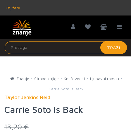
Knjižare
TRAŽI
Znanje
Strane knjige
Književnost
Ljubavni roman
Carrie Soto Is Back
Taylor Jenkins Reid
Carrie Soto Is Back
13,20 €