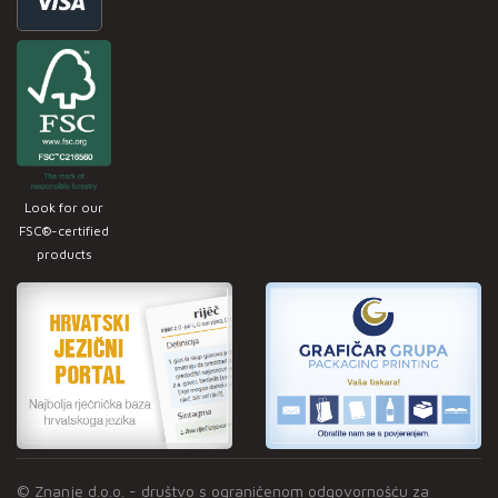
Look for our
FSC®-certified
products
© Znanje d.o.o. - društvo s ograničenom odgovornošću za