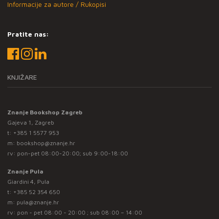
Informacije za autore / Rukopisi
Pratite nas:
KNJIŽARE
Znanje Bookshop Zagreb
Gajeva 1, Zagreb
t:
+385 1 5577 953
m:
bookshop@znanje.hr
rv: pon-pet 08:00-20:00; sub 9:00-18:00
Znanje Pula
Giardini 4, Pula
t:
+385 52 354 650
m:
pula@znanje.hr
rv: pon - pet 08:00 - 20:00 ; sub 08:00 – 14:00