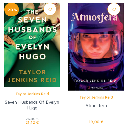
-20%
Taylor Jenkins Reid
Taylor Jenkins Reid
Seven Husbands Of Evelyn
Atmosfera
Hugo
26,40 €
19,00 €
21,12 €