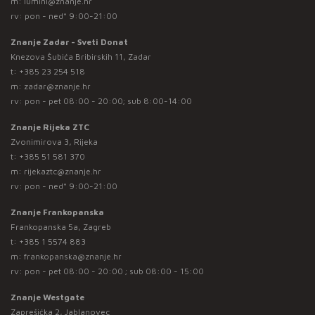
m:
lumini@znanje.hr
rv: pon - ned* 9:00-21:00
Znanje Zadar - Sveti Donat
Knezova Šubića Bribirskih 11, Zadar
t:
+385 23 254 518
m:
zadar@znanje.hr
rv: pon - pet 08:00 - 20:00; sub 8:00-14:00
Znanje Rijeka ZTC
Zvonimirova 3, Rijeka
t:
+385 51 581 370
m:
rijekaztc@znanje.hr
rv: pon - ned* 9:00-21:00
Znanje Frankopanska
Frankopanska 5a, Zagreb
t:
+385 1 5574 883
m:
frankopanska@znanje.hr
rv: pon - pet 08:00 - 20:00 ; sub 08:00 - 15:00
Znanje Westgate
Zaprešićka 2, Jablanovec