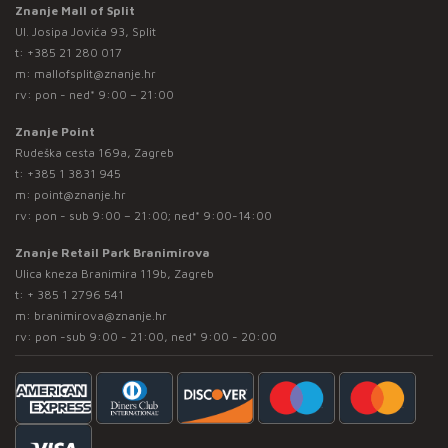
Znanje Mall of Split
Ul. Josipa Jovića 93, Split
t:
+385 21 280 017
m:
mallofsplit@znanje.hr
rv: pon - ned* 9:00 – 21:00
Znanje Point
Rudeška cesta 169a, Zagreb
t:
+385 1 3831 945
m:
point@znanje.hr
rv: pon - sub 9:00 – 21:00; ned* 9:00-14:00
Znanje Retail Park Branimirova
Ulica kneza Branimira 119b, Zagreb
t:
+ 385 1 2796 541
m:
branimirova@znanje.hr
rv: pon -sub 9:00 - 21:00, ned* 9:00 - 20:00