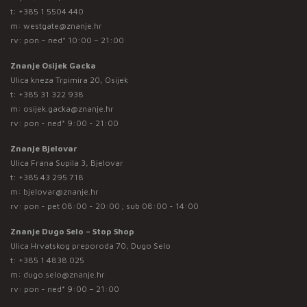
t:
+385 1 5504 440
m:
westgate@znanje.hr
rv: pon – ned* 10:00 – 21:00
Znanje Osijek Gacka
Ulica kneza Trpimira 20, Osijek
t:
+385 31 322 938
m:
osijek.gacka@znanje.hr
rv: pon - ned* 9:00 - 21:00
Znanje Bjelovar
Ulica Frana Supila 3, Bjelovar
t:
+385 43 295 718
m:
bjelovar@znanje.hr
rv: pon - pet 08:00 - 20:00 ; sub 08:00 - 14:00
Znanje Dugo Selo – Stop Shop
Ulica Hrvatskog preporoda 70, Dugo Selo
t:
+385 1 4838 025
m:
dugo.selo@znanje.hr
rv: pon - ned* 9:00 – 21:00