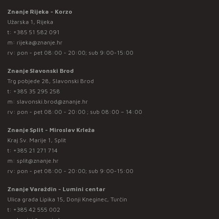
Znanje Rijeka - Korzo
Užarska 1, Rijeka
t:
+385 51 582 091
m:
rijeka@znanje.hr
rv: pon - pet 08:00 - 20:00; sub 9:00-15:00
Znanje Slavonski Brod
Trg pobjede 28, Slavonski Brod
t:
+385 35 295 258
m:
slavonski.brod@znanje.hr
rv: pon - pet 08:00 - 20:00 ; sub 08:00 – 14:00
Znanje Split - Miroslav Krleža
Kraj Sv. Marije 1, Split
t:
+385 21 271 714
m:
split@znanje.hr
rv: pon - pet 08:00 - 20:00; sub 9:00-15:00
Znanje Varaždin - Lumini centar
Ulica grada Lipika 15, Donji Kneginec, Turčin
t:
+385 42 555 002