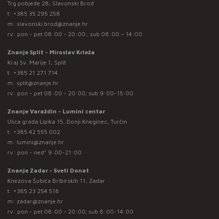
Trg pobjede 28, Slavonski Brod
t:
+385 35 295 258
m:
slavonski.brod@znanje.hr
rv: pon - pet 08:00 - 20:00 ; sub 08:00 – 14:00
Znanje Split - Miroslav Krleža
Kraj Sv. Marije 1, Split
t:
+385 21 271 714
m:
split@znanje.hr
rv: pon - pet 08:00 - 20:00; sub 9:00-15:00
Znanje Varaždin - Lumini centar
Ulica grada Lipika 15, Donji Kneginec, Turčin
t:
+385 42 555 002
m:
lumini@znanje.hr
rv: pon - ned* 9:00-21:00
Znanje Zadar - Sveti Donat
Knezova Šubića Bribirskih 11, Zadar
t:
+385 23 254 518
m:
zadar@znanje.hr
rv: pon - pet 08:00 - 20:00; sub 8:00-14:00