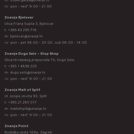
rv: pon - ned* 9:00 - 21:00
Znanje Bjelovar
Ulica Frana Supila 3, Bjelovar
t:
+385 43 295 718
m:
bjelovar@znanje.hr
rv: pon - pet 08:00 - 20:00 ; sub 08:00 - 14:00
Znanje Dugo Selo – Stop Shop
Ulica Hrvatskog preporoda 70, Dugo Selo
t:
+385 1 4838 025
m:
dugo.selo@znanje.hr
rv: pon - ned* 9:00 – 21:00
Znanje Mall of Split
Ul. Josipa Jovića 93, Split
t:
+385 21 280 017
m:
mallofsplit@znanje.hr
rv: pon - ned* 9:00 – 21:00
Znanje Point
Rudeška cesta 169a, Zagreb