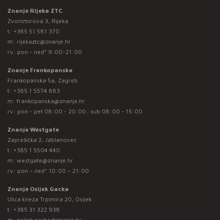
Znanje Rijeka ZTC
Zvonimirova 3, Rijeka
t:
+385 51 581 370
m:
rijekaztc@znanje.hr
rv: pon - ned* 9:00-21:00
Znanje Frankopanska
Frankopanska 5a, Zagreb
t:
+385 1 5574 883
m:
frankopanska@znanje.hr
rv: pon - pet 08:00 - 20:00 ; sub 08:00 - 15:00
Znanje Westgate
Zaprešićka 2, Jablanovec
t:
+385 1 5504 440
m:
westgate@znanje.hr
rv: pon – ned* 10:00 – 21:00
Znanje Osijek Gacka
Ulica kneza Trpimira 20, Osijek
t:
+385 31 322 938
m:
osijek.gacka@znanje.hr