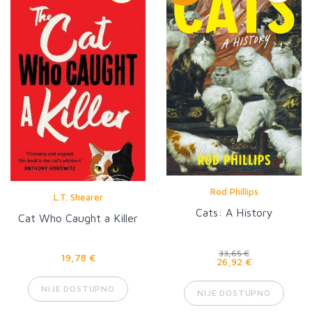
Rod Phillips
L.T. Shearer
Cats: A History
Cat Who Caught a Killer
33,65 €
19,78 €
26,92 €
NIJE DOSTUPNO
NIJE DOSTUPNO