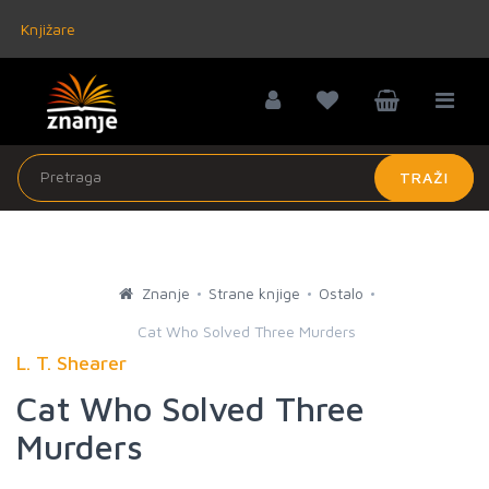
Knjižare
TRAŽI
Znanje
Strane knjige
Ostalo
Cat Who Solved Three Murders
L. T. Shearer
Cat Who Solved Three
Murders