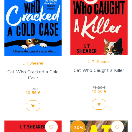
L. T. Shearer
L T Shearer
Cat Who Caught a Killer
Cat Who Cracked a Cold
Case
13,20 €
13,20 €
10,56 €
10,56 €
-20%