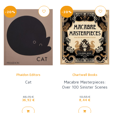
-20%
-20%
Phaidon Editors
Chartwell Books
Cat
Macabre Masterpieces:
Over 100 Sinister Scenes
to Color
46,15 €
10,55 €
36,92 €
8,44 €