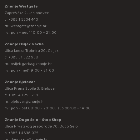
Znanje Westgate
Zaprešićka 2, Jablanovec
t:
+385 1 5504 440
m:
westgate@znanje.hr
rv: pon – ned* 10:00 – 21:00
Znanje Osijek Gacka
Ulica kneza Trpimira 20, Osijek
t:
+385 31 322 938
m:
osijek.gacka@znanje.hr
rv: pon - ned* 9:00 - 21:00
Znanje Bjelovar
Ulica Frana Supila 3, Bjelovar
t:
+385 43 295 718
m:
bjelovar@znanje.hr
rv: pon - pet 08:00 - 20:00 ; sub 08:00 - 14:00
Znanje Dugo Selo – Stop Shop
Ulica Hrvatskog preporoda 70, Dugo Selo
t:
+385 1 4838 025
m:
dugo.selo@znanje.hr