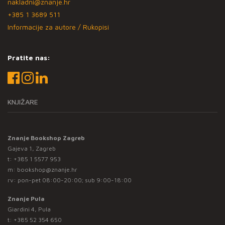
nakladni@znanje.hr
+385 1 3689 511
Informacije za autore / Rukopisi
Pratite nas:
KNJIŽARE
Znanje Bookshop Zagreb
Gajeva 1, Zagreb
t:
+385 1 5577 953
m:
bookshop@znanje.hr
rv: pon-pet 08:00-20:00; sub 9:00-18:00
Znanje Pula
Giardini 4, Pula
t:
+385 52 354 650