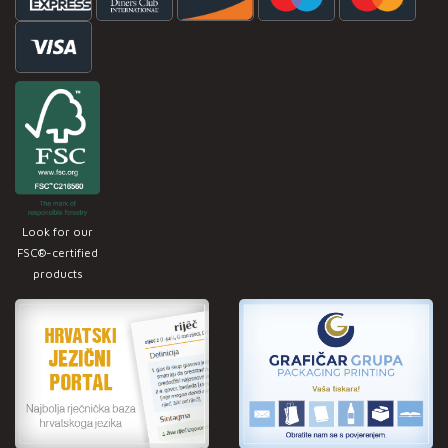
Look for our
FSC®-certified
products