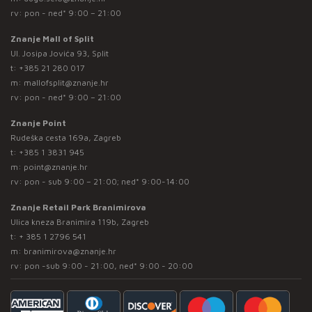
rv: pon - ned* 9:00 – 21:00
Znanje Mall of Split
Ul. Josipa Jovića 93, Split
t:
+385 21 280 017
m:
mallofsplit@znanje.hr
rv: pon - ned* 9:00 – 21:00
Znanje Point
Rudeška cesta 169a, Zagreb
t:
+385 1 3831 945
m:
point@znanje.hr
rv: pon - sub 9:00 – 21:00; ned* 9:00-14:00
Znanje Retail Park Branimirova
Ulica kneza Branimira 119b, Zagreb
t:
+ 385 1 2796 541
m:
branimirova@znanje.hr
rv: pon -sub 9:00 - 21:00, ned* 9:00 - 20:00