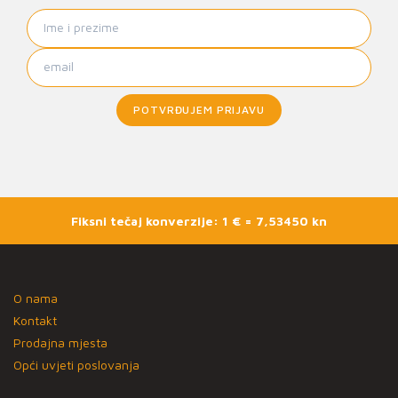
POTVRĐUJEM PRIJAVU
Fiksni tečaj konverzije: 1 € = 7,53450 kn
O nama
Kontakt
Prodajna mjesta
Opći uvjeti poslovanja