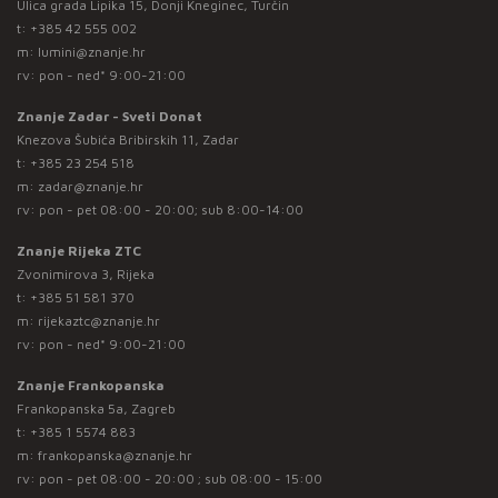
Ulica grada Lipika 15, Donji Kneginec, Turčin
t:
+385 42 555 002
m:
lumini@znanje.hr
rv: pon - ned* 9:00-21:00
Znanje Zadar - Sveti Donat
Knezova Šubića Bribirskih 11, Zadar
t:
+385 23 254 518
m:
zadar@znanje.hr
rv: pon - pet 08:00 - 20:00; sub 8:00-14:00
Znanje Rijeka ZTC
Zvonimirova 3, Rijeka
t:
+385 51 581 370
m:
rijekaztc@znanje.hr
rv: pon - ned* 9:00-21:00
Znanje Frankopanska
Frankopanska 5a, Zagreb
t:
+385 1 5574 883
m:
frankopanska@znanje.hr
rv: pon - pet 08:00 - 20:00 ; sub 08:00 - 15:00