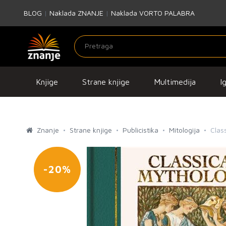
BLOG
|
Naklada ZNANJE
|
Naklada VORTO PALABRA
Knjige
Strane knjige
Multimedija
I
Znanje
Strane knjige
Publicistika
Mitologija
Clas
-20%