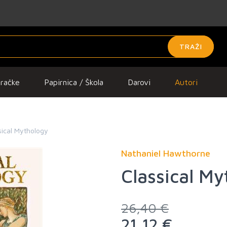
TRAŽI
gračke
Papirnica / Škola
Darovi
Autori
sical Mythology
Nathaniel Hawthorne
Classical M
26,40 €
21,12 €