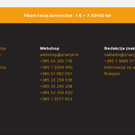
Fiksni tečaj konverzije: 1 € = 7,53450 kn
nja
Webshop
Redakcija (nak
e
webshop@znanje.hr
nakladni@znanj
+385 43 295 718
+385 1 3689 51
ica
+385 1 5504 440
Informacije za a
+385 51 582 091
Rukopisi
+385 23 254 518
+385 35 295 258
+385 52 354 650
+385 1 5577 953