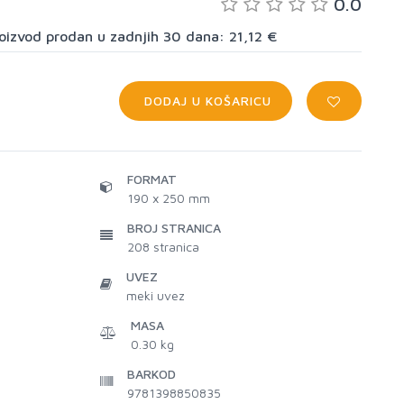
0.0
proizvod prodan u zadnjih 30 dana: 21,12 €
DODAJ U KOŠARICU
FORMAT
190 x 250 mm
BROJ STRANICA
208
stranica
UVEZ
meki uvez
MASA
0.30 kg
BARKOD
9781398850835