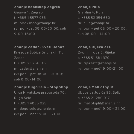
Znanje Bookshop Zagreb
Znanje Pula
Gajeva 1, Zagreb
Giardini 4, Pula
t:
+385 1 5577 953
t:
+385 52 354 650
m:
bookshop@znanje.hr
m:
pula@znanje.hr
rv: pon-pet 08:00-20:00; sub
rv: pon - pet 08:00 - 20:00 ;
9:00-18:00
sub 08:00 – 14:00
Znanje Zadar - Sveti Donat
Znanje Rijeka ZTC
Knezova Šubića Bribirskih 11,
Zvonimirova 3, Rijeka
Zadar
t:
+385 51 581 370
t:
+385 23 254 518
m:
rijekaztc@znanje.hr
m:
zadar@znanje.hr
rv: pon - ned* 9:00-21:00
rv: pon - pet 08:00 - 20:00;
sub 8:00-14:00
Znanje Dugo Selo – Stop Shop
Znanje Mall of Split
Ulica Hrvatskog preporoda 70,
Ul. Josipa Jovića 93, Split
Dugo Selo
t:
+385 21 280 017
t:
+385 1 4838 025
m:
mallofsplit@znanje.hr
m:
dugo.selo@znanje.hr
rv: pon - ned* 9:00 – 21:00
rv: pon - ned* 9:00 – 21:00