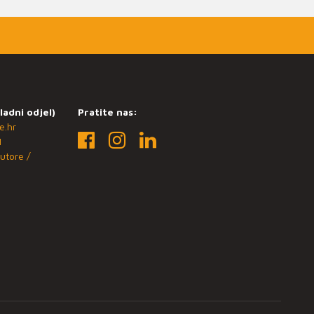
ladni odjel)
Pratite nas:
e.hr
1
utore /