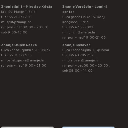
Znanje Split - Miroslav Krleža
Znanje Varaždin - Lumini
Kraj Sv. Marije 1, Split
centar
t:
+385 21 271 714
Ulica grada Lipika 15, Donji
m:
split@znanje.hr
Kneginec, Turčin
rv: pon - pet 08:00 - 20:00;
t:
+385 42 555 002
sub 9:00-15:00
m:
lumini@znanje.hr
rv: pon - ned* 9:00-21:00
Znanje Osijek Gacka
Znanje Bjelovar
Ulica kneza Trpimira 20, Osijek
Ulica Frana Supila 3, Bjelovar
t:
+385 31 322 938
t:
+385 43 295 718
m:
osijek.gacka@znanje.hr
m:
bjelovar@znanje.hr
rv: pon - ned* 9:00 - 21:00
rv: pon - pet 08:00 - 20:00 ;
sub 08:00 - 14:00