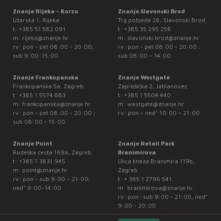
Znanje Rijeka - Korzo
Znanje Slavonski Brod
Užarska 1, Rijeka
Trg pobjede 28, Slavonski Brod
t:
+385 51 582 091
t:
+385 35 295 258
m:
rijeka@znanje.hr
m:
slavonski.brod@znanje.hr
rv: pon - pet 08:00 - 20:00;
rv: pon - pet 08:00 - 20:00 ;
sub 9:00-15:00
sub 08:00 – 14:00
Znanje Frankopanska
Znanje Westgate
Frankopanska 5a, Zagreb
Zaprešićka 2, Jablanovec
t:
+385 1 5574 883
t:
+385 1 5504 440
m:
frankopanska@znanje.hr
m:
westgate@znanje.hr
rv: pon - pet 08:00 - 20:00 ;
rv: pon – ned* 10:00 – 21:00
sub 08:00 - 15:00
Znanje Point
Znanje Retail Park
Rudeška cesta 169a, Zagreb
Branimirova
t:
+385 1 3831 945
Ulica kneza Branimira 119b,
m:
point@znanje.hr
Zagreb
rv: pon - sub 9:00 – 21:00;
t:
+ 385 1 2796 541
ned* 9:00-14:00
m:
branimirova@znanje.hr
rv: pon -sub 9:00 - 21:00, ned*
9:00 - 20:00