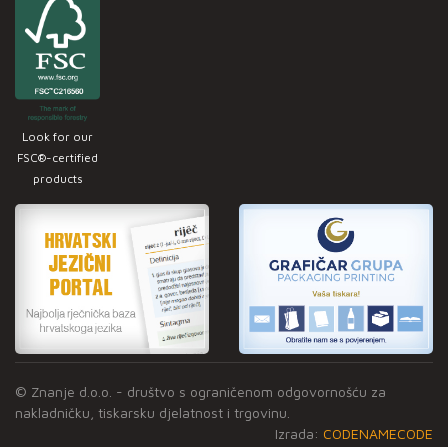
Look for our
FSC®-certified
products
© Znanje d.o.o. - društvo s ograničenom odgovornošću za
nakladničku, tiskarsku djelatnost i trgovinu.
Izrada:
CODENAMECODE