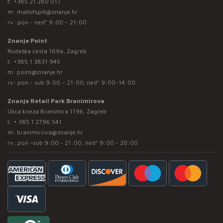
t:
+385 21 280 017
m:
mallofsplit@znanje.hr
rv: pon - ned* 9:00 – 21:00
Znanje Point
Rudeška cesta 169a, Zagreb
t:
+385 1 3831 945
m:
point@znanje.hr
rv: pon - sub 9:00 – 21:00; ned* 9:00-14:00
Znanje Retail Park Branimirova
Ulica kneza Branimira 119b, Zagreb
t:
+ 385 1 2796 541
m:
branimirova@znanje.hr
rv: pon -sub 9:00 - 21:00, ned* 9:00 - 20:00