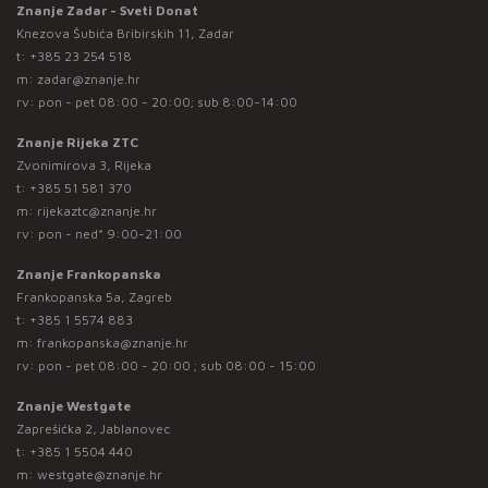
Znanje Zadar - Sveti Donat
Knezova Šubića Bribirskih 11, Zadar
t:
+385 23 254 518
m:
zadar@znanje.hr
rv: pon - pet 08:00 - 20:00; sub 8:00-14:00
Znanje Rijeka ZTC
Zvonimirova 3, Rijeka
t:
+385 51 581 370
m:
rijekaztc@znanje.hr
rv: pon - ned* 9:00-21:00
Znanje Frankopanska
Frankopanska 5a, Zagreb
t:
+385 1 5574 883
m:
frankopanska@znanje.hr
rv: pon - pet 08:00 - 20:00 ; sub 08:00 - 15:00
Znanje Westgate
Zaprešićka 2, Jablanovec
t:
+385 1 5504 440
m:
westgate@znanje.hr