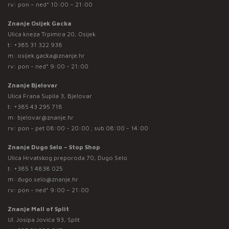
rv: pon – ned* 10:00 – 21:00
Znanje Osijek Gacka
Ulica kneza Trpimira 20, Osijek
t:
+385 31 322 938
m:
osijek.gacka@znanje.hr
rv: pon - ned* 9:00 - 21:00
Znanje Bjelovar
Ulica Frana Supila 3, Bjelovar
t:
+385 43 295 718
m:
bjelovar@znanje.hr
rv: pon - pet 08:00 - 20:00 ; sub 08:00 - 14:00
Znanje Dugo Selo – Stop Shop
Ulica Hrvatskog preporoda 70, Dugo Selo
t:
+385 1 4838 025
m:
dugo.selo@znanje.hr
rv: pon - ned* 9:00 – 21:00
Znanje Mall of Split
Ul. Josipa Jovića 93, Split