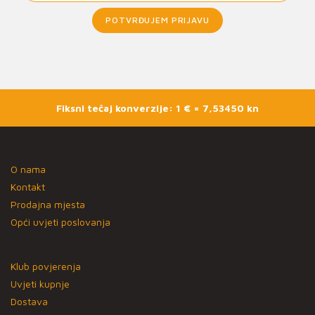
POTVRĐUJEM PRIJAVU
Fiksni tečaj konverzije: 1 € = 7,53450 kn
O nama
Kontakt
Prodajna mjesta
Opći uvjeti poslovanja
Klub povjerenja
Uvjeti kupnje
Dostava