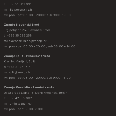
t:
+385 51 582 091
m:
rijeka@znanje.hr
rv: pon - pet 08:00 - 20:00; sub 9:00-15:00
Znanje Slavonski Brod
Trg pobjede 28, Slavonski Brod
t:
+385 35 295 258
m:
slavonski.brod@znanje.hr
rv: pon - pet 08:00 - 20:00 ; sub 08:00 – 14:00
Znanje Split - Miroslav Krleža
Kraj Sv. Marije 1, Split
t:
+385 21 271 714
m:
split@znanje.hr
rv: pon - pet 08:00 - 20:00; sub 9:00-15:00
Znanje Varaždin - Lumini centar
Ulica grada Lipika 15, Donji Kneginec, Turčin
t:
+385 42 555 002
m:
lumini@znanje.hr
rv: pon - ned* 9:00-21:00