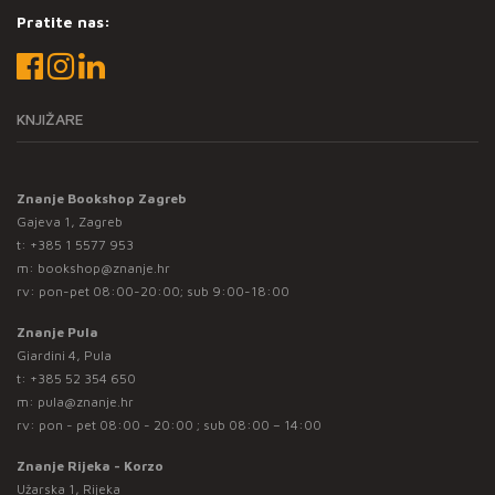
Pratite nas:
KNJIŽARE
Znanje Bookshop Zagreb
Gajeva 1, Zagreb
t:
+385 1 5577 953
m:
bookshop@znanje.hr
rv: pon-pet 08:00-20:00; sub 9:00-18:00
Znanje Pula
Giardini 4, Pula
t:
+385 52 354 650
m:
pula@znanje.hr
rv: pon - pet 08:00 - 20:00 ; sub 08:00 – 14:00
Znanje Rijeka - Korzo
Užarska 1, Rijeka