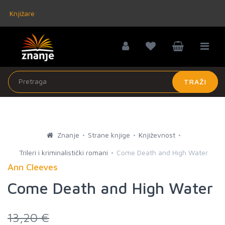
Knjižare
TRAŽI
Znanje
Strane knjige
Književnost
Trileri i kriminalistički romani
Come Death and High Water
Ann Cleeves
Come Death and High Water
13,20 €