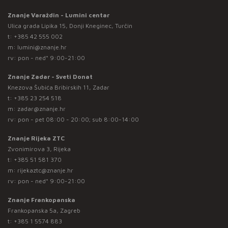
Znanje Varaždin - Lumini centar
Ulica grada Lipika 15, Donji Kneginec, Turčin
t:
+385 42 555 002
m:
lumini@znanje.hr
rv: pon - ned* 9:00-21:00
Znanje Zadar - Sveti Donat
Knezova Šubića Bribirskih 11, Zadar
t:
+385 23 254 518
m:
zadar@znanje.hr
rv: pon - pet 08:00 - 20:00; sub 8:00-14:00
Znanje Rijeka ZTC
Zvonimirova 3, Rijeka
t:
+385 51 581 370
m:
rijekaztc@znanje.hr
rv: pon - ned* 9:00-21:00
Znanje Frankopanska
Frankopanska 5a, Zagreb
t:
+385 1 5574 883