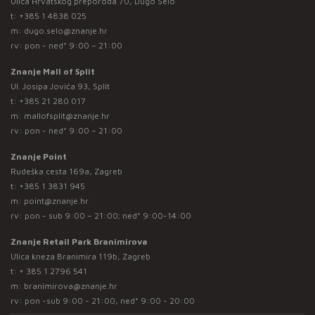
Ulica Hrvatskog preporoda 70, Dugo Selo
t:
+385 1 4838 025
m:
dugo.selo@znanje.hr
rv: pon - ned* 9:00 – 21:00
Znanje Mall of Split
Ul. Josipa Jovića 93, Split
t:
+385 21 280 017
m:
mallofsplit@znanje.hr
rv: pon - ned* 9:00 – 21:00
Znanje Point
Rudeška cesta 169a, Zagreb
t:
+385 1 3831 945
m:
point@znanje.hr
rv: pon - sub 9:00 – 21:00; ned* 9:00-14:00
Znanje Retail Park Branimirova
Ulica kneza Branimira 119b, Zagreb
t:
+ 385 1 2796 541
m:
branimirova@znanje.hr
rv: pon -sub 9:00 - 21:00, ned* 9:00 - 20:00