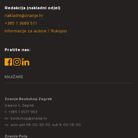
Redakcija (nakladni odjel)
nakladni@znanje.hr
+385 1 3689 511
Informacije za autore / Rukopisi
Pratite nas:
KNJIŽARE
Znanje Bookshop Zagreb
Gajeva 1, Zagreb
t:
+385 1 5577 953
m:
bookshop@znanje.hr
rv: pon-pet 08:00-20:00; sub 9:00-18:00
Znanje Pula