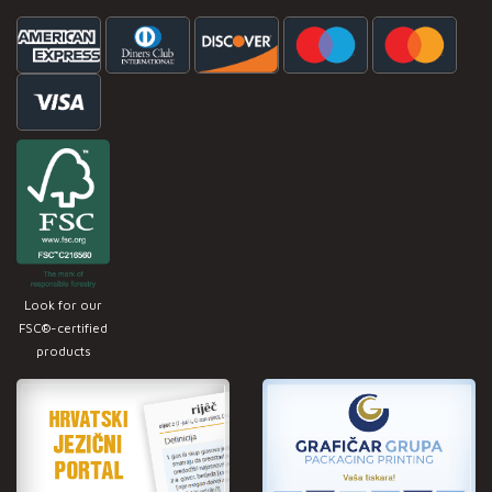
Look for our
FSC®-certified
products