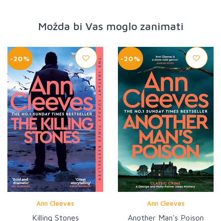
Možda bi Vas moglo zanimati
-20%
-20%
Ann Cleeves
Ann Cleeves
Killing Stones
Another Man's Poison