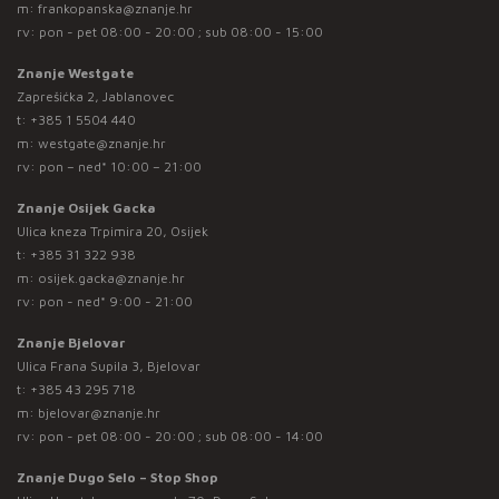
m:
frankopanska@znanje.hr
rv: pon - pet 08:00 - 20:00 ; sub 08:00 - 15:00
Znanje Westgate
Zaprešićka 2, Jablanovec
t:
+385 1 5504 440
m:
westgate@znanje.hr
rv: pon – ned* 10:00 – 21:00
Znanje Osijek Gacka
Ulica kneza Trpimira 20, Osijek
t:
+385 31 322 938
m:
osijek.gacka@znanje.hr
rv: pon - ned* 9:00 - 21:00
Znanje Bjelovar
Ulica Frana Supila 3, Bjelovar
t:
+385 43 295 718
m:
bjelovar@znanje.hr
rv: pon - pet 08:00 - 20:00 ; sub 08:00 - 14:00
Znanje Dugo Selo – Stop Shop