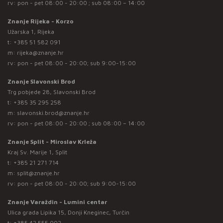
rv: pon - pet 08:00 - 20:00 ; sub 08:00 – 14:00
Znanje Rijeka - Korzo
Užarska 1, Rijeka
t:
+385 51 582 091
m:
rijeka@znanje.hr
rv: pon - pet 08:00 - 20:00; sub 9:00-15:00
Znanje Slavonski Brod
Trg pobjede 28, Slavonski Brod
t:
+385 35 295 258
m:
slavonski.brod@znanje.hr
rv: pon - pet 08:00 - 20:00 ; sub 08:00 – 14:00
Znanje Split - Miroslav Krleža
Kraj Sv. Marije 1, Split
t:
+385 21 271 714
m:
split@znanje.hr
rv: pon - pet 08:00 - 20:00; sub 9:00-15:00
Znanje Varaždin - Lumini centar
Ulica grada Lipika 15, Donji Kneginec, Turčin
t:
+385 42 555 002