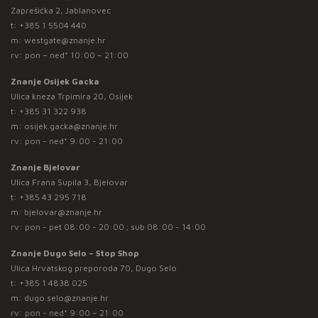
Zaprešićka 2, Jablanovec
t:
+385 1 5504 440
m:
westgate@znanje.hr
rv: pon – ned* 10:00 – 21:00
Znanje Osijek Gacka
Ulica kneza Trpimira 20, Osijek
t:
+385 31 322 938
m:
osijek.gacka@znanje.hr
rv: pon - ned* 9:00 - 21:00
Znanje Bjelovar
Ulica Frana Supila 3, Bjelovar
t:
+385 43 295 718
m:
bjelovar@znanje.hr
rv: pon - pet 08:00 - 20:00 ; sub 08:00 - 14:00
Znanje Dugo Selo – Stop Shop
Ulica Hrvatskog preporoda 70, Dugo Selo
t:
+385 1 4838 025
m:
dugo.selo@znanje.hr
rv: pon - ned* 9:00 – 21:00