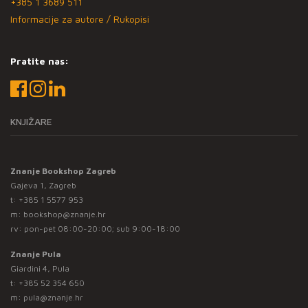
+385 1 3689 511
Informacije za autore / Rukopisi
Pratite nas:
KNJIŽARE
Znanje Bookshop Zagreb
Gajeva 1, Zagreb
t:
+385 1 5577 953
m:
bookshop@znanje.hr
rv: pon-pet 08:00-20:00; sub 9:00-18:00
Znanje Pula
Giardini 4, Pula
t:
+385 52 354 650
m:
pula@znanje.hr