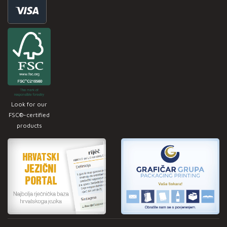
Look for our
FSC®-certified
products