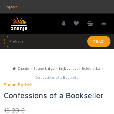
Knjižare
TRAŽI
Znanje
Strane knjige
Književnost
Beletristika
Confessions of a Bookseller
Shaun Bythell
Confessions of a Bookseller
13,20 €