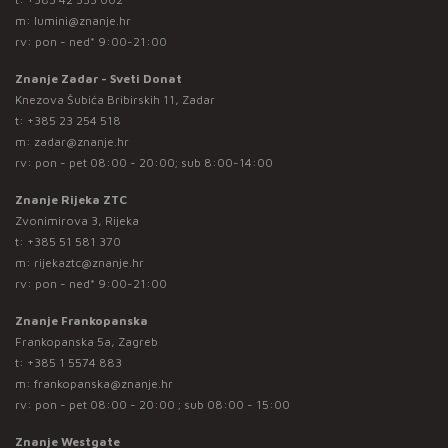
m:
lumini@znanje.hr
rv: pon - ned* 9:00-21:00
Znanje Zadar - Sveti Donat
Knezova Šubića Bribirskih 11, Zadar
t:
+385 23 254 518
m:
zadar@znanje.hr
rv: pon - pet 08:00 - 20:00; sub 8:00-14:00
Znanje Rijeka ZTC
Zvonimirova 3, Rijeka
t:
+385 51 581 370
m:
rijekaztc@znanje.hr
rv: pon - ned* 9:00-21:00
Znanje Frankopanska
Frankopanska 5a, Zagreb
t:
+385 1 5574 883
m:
frankopanska@znanje.hr
rv: pon - pet 08:00 - 20:00 ; sub 08:00 - 15:00
Znanje Westgate