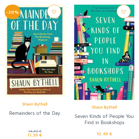
-20%
Shaun Bythell
Shaun Bythell
Remainders of the Day
Seven Kinds of People You
Find in Bookshops
14,49 €
10,49 €
11,59 €