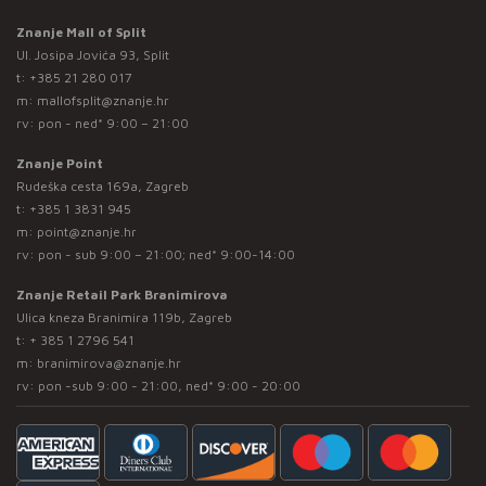
Znanje Mall of Split
Ul. Josipa Jovića 93, Split
t:
+385 21 280 017
m:
mallofsplit@znanje.hr
rv: pon - ned* 9:00 – 21:00
Znanje Point
Rudeška cesta 169a, Zagreb
t:
+385 1 3831 945
m:
point@znanje.hr
rv: pon - sub 9:00 – 21:00; ned* 9:00-14:00
Znanje Retail Park Branimirova
Ulica kneza Branimira 119b, Zagreb
t:
+ 385 1 2796 541
m:
branimirova@znanje.hr
rv: pon -sub 9:00 - 21:00, ned* 9:00 - 20:00