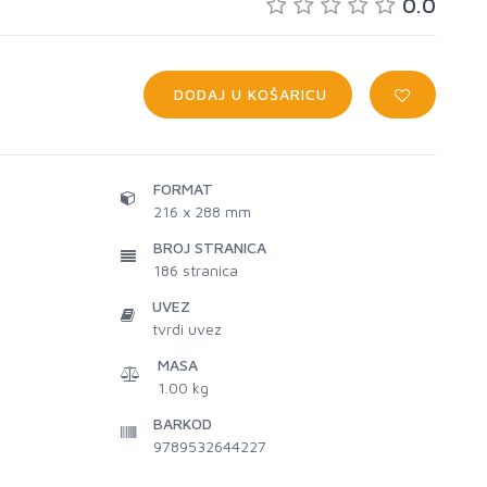
0.0
DODAJ U KOŠARICU
FORMAT
216 x 288 mm
BROJ STRANICA
186
stranica
UVEZ
tvrdi uvez
MASA
1.00 kg
BARKOD
9789532644227