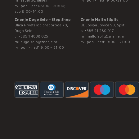
m:
zadar@znanje.hr
rv: pon - ned* 9:00-21:00
rv: pon - pet 08:00 - 20:00;
sub 8:00-14:00
Znanje Dugo Selo – Stop Shop
Znanje Mall of Split
Ulica Hrvatskog preporoda 70,
Ul. Josipa Jovića 93, Split
Dugo Selo
t:
+385 21 280 017
t:
+385 1 4838 025
m:
mallofsplit@znanje.hr
m:
dugo.selo@znanje.hr
rv: pon - ned* 9:00 – 21:00
rv: pon - ned* 9:00 – 21:00