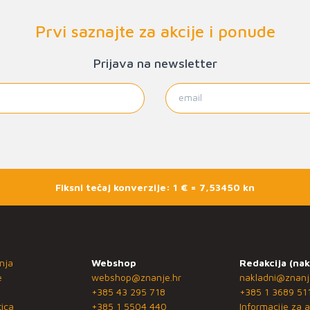
Prvi saznajte za akcije i ponude
Prijava na newsletter
Fiksni tečaj konverzije: 1 € = 7,53450 kn
nja
Webshop
Redakcija (nak
e
webshop@znanje.hr
nakladni@znanj
+385 43 295 718
+385 1 3689 51
ica
+385 1 5504 440
Informacije za a