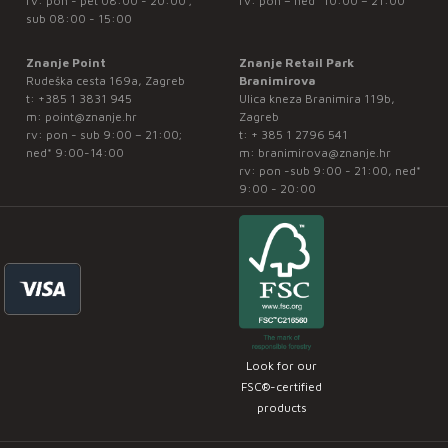
rv: pon - pet 08:00 - 20:00 ;
rv: pon – ned* 10:00 – 21:00
sub 08:00 - 15:00
Znanje Point
Znanje Retail Park
Rudeška cesta 169a, Zagreb
Branimirova
t:
+385 1 3831 945
Ulica kneza Branimira 119b,
m:
point@znanje.hr
Zagreb
rv: pon - sub 9:00 – 21:00;
t:
+ 385 1 2796 541
ned* 9:00-14:00
m:
branimirova@znanje.hr
rv: pon -sub 9:00 - 21:00, ned*
9:00 - 20:00
Look for our
FSC®-certified
products