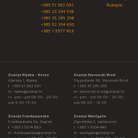
+385 51 582 091
Rukopisi
+385 23 254 518
+385 35 295 258
+385 52 354 650
+385 1 5577 953
Znanje Rijeka - Korzo
Znanje Slavonski Brod
Užarska 1, Rijeka
Trg pobjede 28, Slavonski Brod
t:
+385 51 582 091
t:
+385 35 295 258
m:
rijeka@znanje.hr
m:
slavonski.brod@znanje.hr
rv: pon - pet 08:00 - 20:00;
rv: pon - pet 08:00 - 20:00 ;
sub 9:00-15:00
sub 08:00 – 14:00
Znanje Frankopanska
Znanje Westgate
Frankopanska 5a, Zagreb
Zaprešićka 2, Jablanovec
t:
+385 1 5574 883
t:
+385 1 5504 440
m:
frankopanska@znanje.hr
m:
westgate@znanje.hr