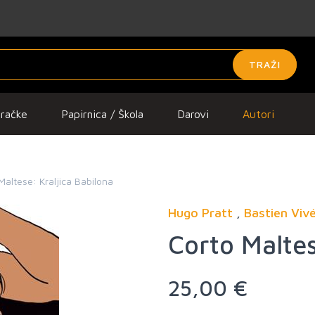
TRAŽI
gračke
Papirnica / Škola
Darovi
Autori
Maltese: Kraljica Babilona
Hugo Pratt
,
Bastien Viv
Corto Maltes
25,00 €