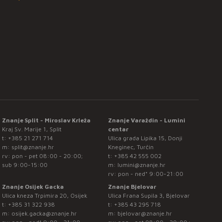
Znanje Split - Miroslav Krleža
Znanje Varaždin - Lumini
Kraj Sv. Marije 1, Split
centar
t:
+385 21 271 714
Ulica grada Lipika 15, Donji
m:
split@znanje.hr
Kneginec, Turčin
rv: pon - pet 08:00 - 20:00;
t:
+385 42 555 002
sub 9:00-15:00
m:
lumini@znanje.hr
rv: pon - ned* 9:00-21:00
Znanje Osijek Gacka
Znanje Bjelovar
Ulica kneza Trpimira 20, Osijek
Ulica Frana Supila 3, Bjelovar
t:
+385 31 322 938
t:
+385 43 295 718
m:
osijek.gacka@znanje.hr
m:
bjelovar@znanje.hr