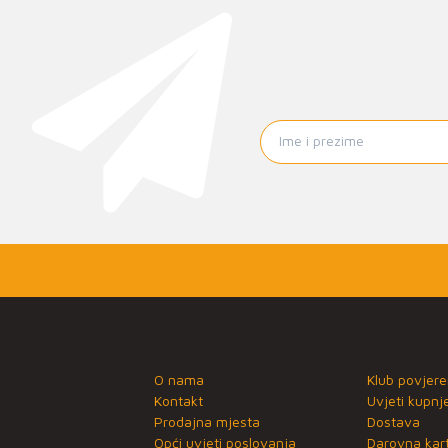
O nama
Klub povjere
Kontakt
Uvjeti kupnj
Prodajna mjesta
Dostava
Opći uvjeti poslovanja
Darovna kart