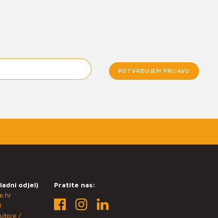
POTVRĐUJEM PRIJAVU
ladni odjel)
Pratite nas:
e.hr
1
utore /