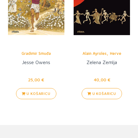
,
Gradimir Smuđa
Alain Ayroles
Herve
Tanquerelle
Jesse Owens
Zelena Zemlja
25,00 €
40,00 €
U KOŠARICU
U KOŠARICU