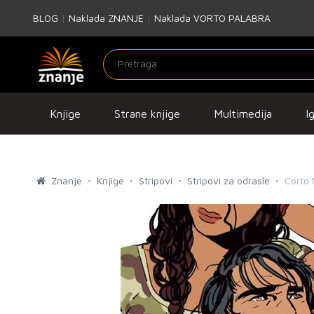
BLOG
|
Naklada ZNANJE
|
Naklada VORTO PALABRA
Knjige
Strane knjige
Multimedija
I
Znanje
Knjige
Stripovi
Stripovi za odrasle
Corto 