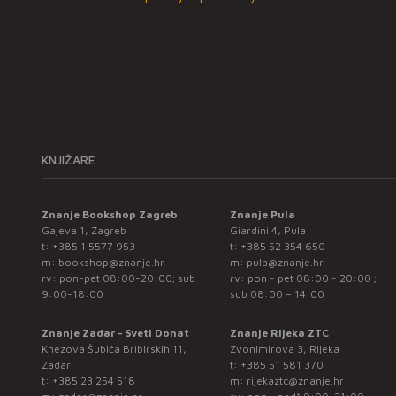
KNJIŽARE
Znanje Bookshop Zagreb
Znanje Pula
Gajeva 1, Zagreb
Giardini 4, Pula
t:
+385 1 5577 953
t:
+385 52 354 650
m:
bookshop@znanje.hr
m:
pula@znanje.hr
rv: pon-pet 08:00-20:00; sub
rv: pon - pet 08:00 - 20:00 ;
9:00-18:00
sub 08:00 – 14:00
Znanje Zadar - Sveti Donat
Znanje Rijeka ZTC
Knezova Šubića Bribirskih 11,
Zvonimirova 3, Rijeka
Zadar
t:
+385 51 581 370
t:
+385 23 254 518
m:
rijekaztc@znanje.hr