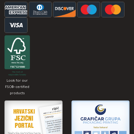
Look for our
FSC®-certified
products