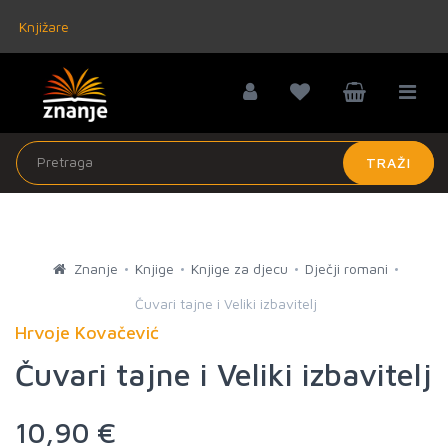
Knjižare
TRAŽI
Znanje
Knjige
Knjige za djecu
Dječji romani
Čuvari tajne i Veliki izbavitelj
Hrvoje Kovačević
Čuvari tajne i Veliki izbavitelj
10,90 €