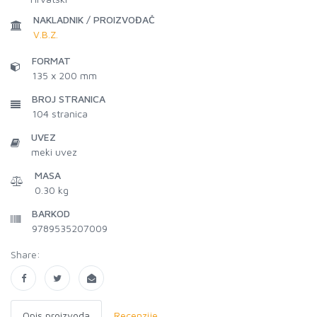
NAKLADNIK / PROIZVOĐAČ
V.B.Z.
FORMAT
135 x 200 mm
BROJ STRANICA
104
stranica
UVEZ
meki uvez
MASA
0.30 kg
BARKOD
9789535207009
Share:
Opis proizvoda
Recenzije