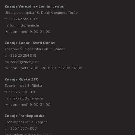
Znanje Varaždin - Lumini centar
Ulica grada Lipika 15, Donji Kneginec, Turčin
t:
+385 42 555 002
m:
lumini@znanje.hr
rv: pon - ned* 9:00-21:00
Znanje Zadar - Sveti Donat
Knezova Šubića Bribirskih 11, Zadar
t:
+385 23 254 518
m:
zadar@znanje.hr
rv: pon - pet 08:00 - 20:00; sub 8:00-14:00
Znanje Rijeka ZTC
Zvonimirova 3, Rijeka
t:
+385 51 581 370
m:
rijekaztc@znanje.hr
rv: pon - ned* 9:00-21:00
Znanje Frankopanska
Frankopanska 5a, Zagreb
t:
+385 1 5574 883
m:
frankopanska@znanje.hr