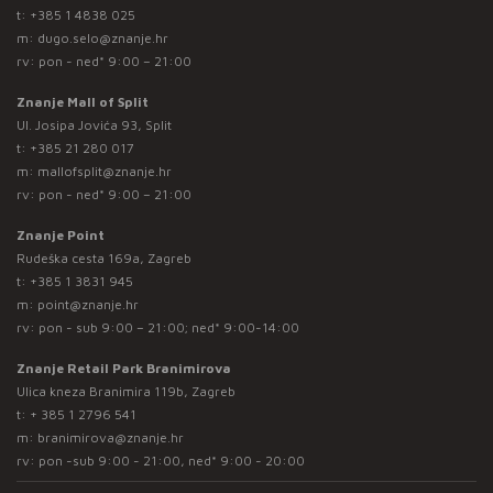
t:
+385 1 4838 025
m:
dugo.selo@znanje.hr
rv: pon - ned* 9:00 – 21:00
Znanje Mall of Split
Ul. Josipa Jovića 93, Split
t:
+385 21 280 017
m:
mallofsplit@znanje.hr
rv: pon - ned* 9:00 – 21:00
Znanje Point
Rudeška cesta 169a, Zagreb
t:
+385 1 3831 945
m:
point@znanje.hr
rv: pon - sub 9:00 – 21:00; ned* 9:00-14:00
Znanje Retail Park Branimirova
Ulica kneza Branimira 119b, Zagreb
t:
+ 385 1 2796 541
m:
branimirova@znanje.hr
rv: pon -sub 9:00 - 21:00, ned* 9:00 - 20:00