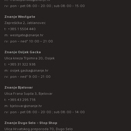
rv: pon - pet 08:00 - 20:00 ; sub 08:00 - 15:00
Znanje Westgate
Zaprešićka 2, Jablanovec
t:
+385 1 5504 440
m:
westgate@znanje.hr
rv: pon – ned* 10:00 – 21:00
Znanje Osijek Gacka
Ulica kneza Trpimira 20, Osijek
t:
+385 31 322 938
m:
osijek.gacka@znanje.hr
rv: pon - ned* 9:00 - 21:00
Znanje Bjelovar
Ulica Frana Supila 3, Bjelovar
t:
+385 43 295 718
m:
bjelovar@znanje.hr
rv: pon - pet 08:00 - 20:00 ; sub 08:00 - 14:00
Znanje Dugo Selo – Stop Shop
Ulica Hrvatskog preporoda 70, Dugo Selo