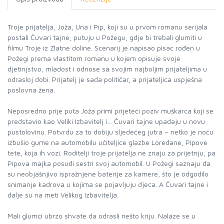
Troje prijatelja, Joža, Una i Pip, koji su u prvom romanu serijala
postali Čuvari tajne, putuju u Požegu, gdje bi trebali glumiti u
filmu Troje iz Zlatne doline. Scenarij je napisao pisac rođen u
Požegi prema vlastitom romanu u kojem opisuje svoje
djetinjstvo, mladost i odnose sa svojim najboljim prijateljima u
odrasloj dobi. Prijatelj je sada političar, a prijateljica uspješna
poslovna žena.
Neposredno prije puta Joža primi prijeteći poziv muškarca koji se
predstavio kao Veliki Izbavitelj i… Čuvari tajne upadaju u novu
pustolovinu. Potvrdu za to dobiju sljedećeg jutra – netko je noću
izbušio gume na automobilu učiteljice glazbe Loredane, Pipove
tete, koja ih vozi. Roditelji troje prijatelja ne znaju za prijetnju, pa
Pipova majka posudi sestri svoj automobil. U Požegi saznaju da
su neobjašnjivo ispražnjene baterije za kamere, što je odgodilo
snimanje kadrova u kojima se pojavljuju djeca. A Čuvari tajne i
dalje su na meti Velikog Izbavitelja.
Mali glumci ubrzo shvate da odrasli nešto kriju. Nalaze se u