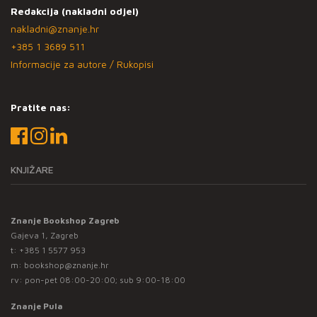
Redakcija (nakladni odjel)
nakladni@znanje.hr
+385 1 3689 511
Informacije za autore / Rukopisi
Pratite nas:
KNJIŽARE
Znanje Bookshop Zagreb
Gajeva 1, Zagreb
t:
+385 1 5577 953
m:
bookshop@znanje.hr
rv: pon-pet 08:00-20:00; sub 9:00-18:00
Znanje Pula