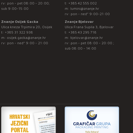
rv: pon - pet 08:00 - 20:00;
t:
+385 42 555 002
sub 9:00-15:00
m:
lumini@znanje.hr
rv: pon - ned* 9:00-21:00
Znanje Osijek Gacka
Znanje Bjelovar
Ulica kneza Trpimira 20, Osijek
Ulica Frana Supila 3, Bjelovar
t:
+385 31 322 938
t:
+385 43 295 718
m:
osijek.gacka@znanje.hr
m:
bjelovar@znanje.hr
rv: pon - ned* 9:00 - 21:00
rv: pon - pet 08:00 - 20:00 ;
sub 08:00 - 14:00