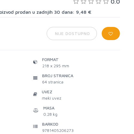
0.0
proizvod prodan u zadnjih 30 dana: 9,48 €
NIJE DOSTUPNO
FORMAT
218 x 295 mm
BROJ STRANICA
64
stranica
UVEZ
meki uvez
MASA
0.28 kg
BARKOD
9781405206273