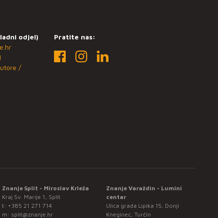
ladni odjel)
Pratite nas:
e.hr
1
utore /
Znanje Split - Miroslav Krleža
Znanje Varaždin - Lumini
Kraj Sv. Marije 1, Split
centar
t:
+385 21 271 714
Ulica grada Lipika 15, Donji
m:
split@znanje.hr
Kneginec, Turčin