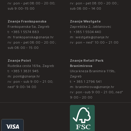
rv: pon - pet 08:00 - 20:00;
rv: pon - pet 08:00 - 20:00 ;
sub 9:00-15:00
sub 08:00 – 14:00
Znanje Frankopanska
Znanje Westgate
Frankopanska 5a, Zagreb
Zaprešićka 2, Jablanovec
t:
+385 1 5574 883
t:
+385 1 5504 440
m:
frankopanska@znanje.hr
m:
westgate@znanje.hr
rv: pon - pet 08:00 - 20:00 ;
rv: pon – ned* 10:00 – 21:00
sub 08:00 - 15:00
Znanje Point
Znanje Retail Park
Rudeška cesta 169a, Zagreb
Branimirova
t:
+385 1 3831 945
Ulica kneza Branimira 119b,
m:
point@znanje.hr
Zagreb
rv: pon - sub 9:00 – 21:00;
t:
+ 385 1 2796 541
ned* 9:00-14:00
m:
branimirova@znanje.hr
rv: pon -sub 9:00 - 21:00, ned*
9:00 - 20:00