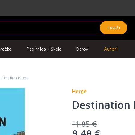
TRAŽI
gračke
Papirnica / Škola
Darovi
Autori
stination Moon
Herge
Destination
11,85 €
9,48 €