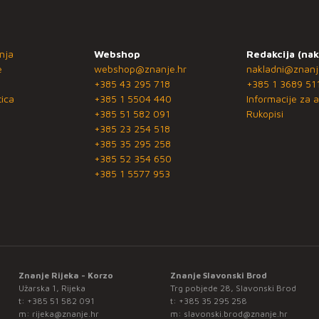
nja
Webshop
Redakcija (nak
e
webshop@znanje.hr
nakladni@znanj
+385 43 295 718
+385 1 3689 51
ica
+385 1 5504 440
Informacije za a
+385 51 582 091
Rukopisi
+385 23 254 518
+385 35 295 258
+385 52 354 650
+385 1 5577 953
Znanje Rijeka - Korzo
Znanje Slavonski Brod
Užarska 1, Rijeka
Trg pobjede 28, Slavonski Brod
t:
+385 51 582 091
t:
+385 35 295 258
m:
rijeka@znanje.hr
m:
slavonski.brod@znanje.hr