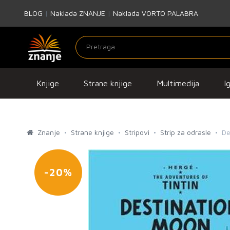
BLOG
|
Naklada ZNANJE
|
Naklada VORTO PALABRA
Knjige
Strane knjige
Multimedija
I
Znanje
Strane knjige
Stripovi
Strip za odrasle
De
-20%