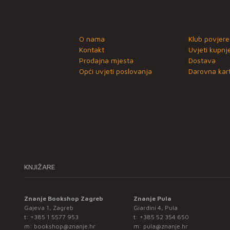
O nama
Klub povjere
Kontakt
Uvjeti kupnj
Prodajna mjesta
Dostava
Opći uvjeti poslovanja
Darovna kart
KNJIŽARE
Znanje Bookshop Zagreb
Znanje Pula
Gajeva 1, Zagreb
Giardini 4, Pula
t:
+385 1 5577 953
t:
+385 52 354 650
m:
bookshop@znanje.hr
m:
pula@znanje.hr