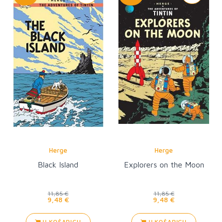
Herge
Herge
Black Island
Explorers on the Moon
11,85 €
11,85 €
9,48 €
9,48 €
U KOŠARICU
U KOŠARICU