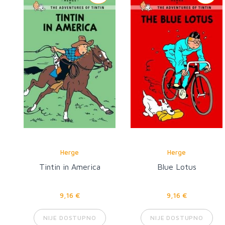
Herge
Herge
Tintin in America
Blue Lotus
9,16 €
9,16 €
NIJE DOSTUPNO
NIJE DOSTUPNO