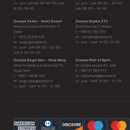
rv: pon-pet 08:00-20:00; sub
rv: pon - pet 08:00 - 20:00 ;
9:00-18:00
sub 08:00 – 14:00
Znanje Zadar - Sveti Donat
Znanje Rijeka ZTC
Knezova Šubića Bribirskih 11,
Zvonimirova 3, Rijeka
Zadar
t:
+385 51 581 370
t:
+385 23 254 518
m:
rijekaztc@znanje.hr
m:
zadar@znanje.hr
rv: pon - ned* 9:00-21:00
rv: pon - pet 08:00 - 20:00;
sub 8:00-14:00
Znanje Dugo Selo – Stop Shop
Znanje Mall of Split
Ulica Hrvatskog preporoda 70,
Ul. Josipa Jovića 93, Split
Dugo Selo
t:
+385 21 280 017
t:
+385 1 4838 025
m:
mallofsplit@znanje.hr
m:
dugo.selo@znanje.hr
rv: pon - ned* 9:00 – 21:00
rv: pon - ned* 9:00 – 21:00