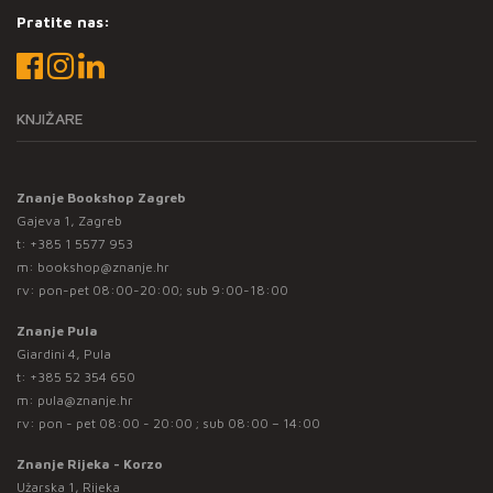
Pratite nas:
KNJIŽARE
Znanje Bookshop Zagreb
Gajeva 1, Zagreb
t:
+385 1 5577 953
m:
bookshop@znanje.hr
rv: pon-pet 08:00-20:00; sub 9:00-18:00
Znanje Pula
Giardini 4, Pula
t:
+385 52 354 650
m:
pula@znanje.hr
rv: pon - pet 08:00 - 20:00 ; sub 08:00 – 14:00
Znanje Rijeka - Korzo
Užarska 1, Rijeka