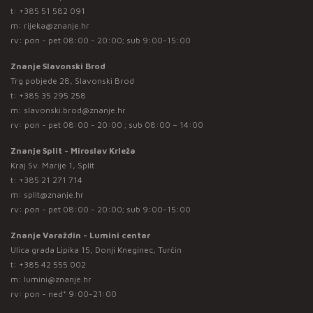
t:
+385 51 582 091
m:
rijeka@znanje.hr
rv: pon - pet 08:00 - 20:00; sub 9:00-15:00
Znanje Slavonski Brod
Trg pobjede 28, Slavonski Brod
t:
+385 35 295 258
m:
slavonski.brod@znanje.hr
rv: pon - pet 08:00 - 20:00 ; sub 08:00 – 14:00
Znanje Split - Miroslav Krleža
Kraj Sv. Marije 1, Split
t:
+385 21 271 714
m:
split@znanje.hr
rv: pon - pet 08:00 - 20:00; sub 9:00-15:00
Znanje Varaždin - Lumini centar
Ulica grada Lipika 15, Donji Kneginec, Turčin
t:
+385 42 555 002
m:
lumini@znanje.hr
rv: pon - ned* 9:00-21:00