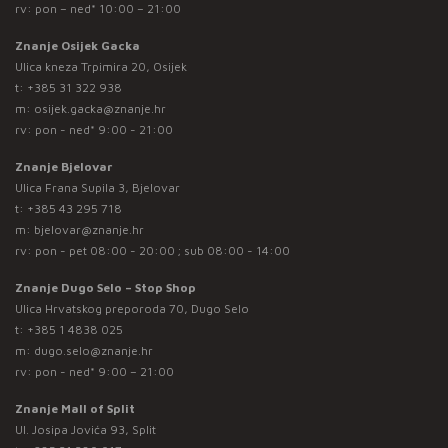
rv: pon – ned* 10:00 – 21:00
Znanje Osijek Gacka
Ulica kneza Trpimira 20, Osijek
t:
+385 31 322 938
m:
osijek.gacka@znanje.hr
rv: pon - ned* 9:00 - 21:00
Znanje Bjelovar
Ulica Frana Supila 3, Bjelovar
t:
+385 43 295 718
m:
bjelovar@znanje.hr
rv: pon - pet 08:00 - 20:00 ; sub 08:00 - 14:00
Znanje Dugo Selo – Stop Shop
Ulica Hrvatskog preporoda 70, Dugo Selo
t:
+385 1 4838 025
m:
dugo.selo@znanje.hr
rv: pon - ned* 9:00 – 21:00
Znanje Mall of Split
Ul. Josipa Jovića 93, Split