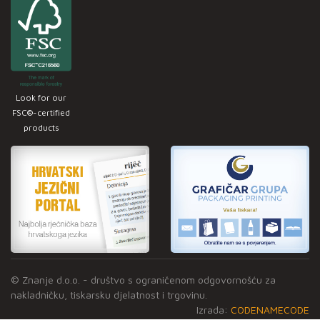
Look for our
FSC®-certified
products
© Znanje d.o.o. - društvo s ograničenom odgovornošću za
nakladničku, tiskarsku djelatnost i trgovinu.
Izrada:
CODENAMECODE