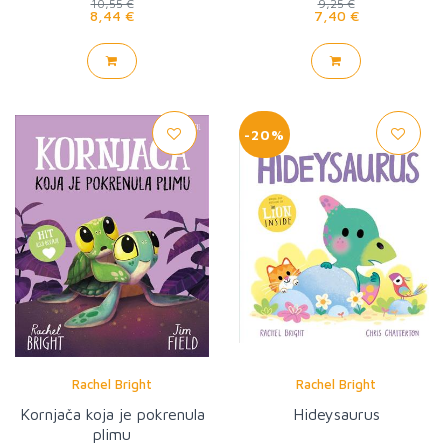
10,55 €
9,25 €
8,44 €
7,40 €
-20%
Rachel Bright
Rachel Bright
Kornjača koja je pokrenula
Hideysaurus
plimu