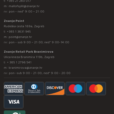
t:
+385 21 280 017
m:
mallofsplit@znanje.hr
rv: pon - ned* 9:00 – 21:00
Znanje Point
Rudeška cesta 169a, Zagreb
t:
+385 1 3831 945
m:
point@znanje.hr
rv: pon - sub 9:00 – 21:00; ned* 9:00-14:00
Znanje Retail Park Branimirova
Ulica kneza Branimira 119b, Zagreb
t:
+ 385 1 2796 541
m:
branimirova@znanje.hr
rv: pon -sub 9:00 - 21:00, ned* 9:00 - 20:00