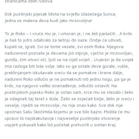
stranicama oblih rubova
Dok pustinjski pijesak blista na svjetlu izlazećega Sunca,
jedna se malena deva budi jako mrzovoljna!
To je Roko – i vruće mu je, i umoran je, i ne želi pješačiti… A krdo
je baš to jutro odabralo za šetnju do oaze. Ondje će uživati,
kupati se, igrati. Svi se tome vesele, svi osim Roka. Njegova
nadurenost poznata je devama još otprije, vječno je mrzovoljan,
gunđa, čim otvori oči, ljuti se na cijeli svijet… Uvjeren je da uvijek
ima razloga biti loše volje. Iako su ga ostale deve gurale, vukle,
preklinjanjem iskušavale sreću da se pomakne i krene dalje,
nadureni Roko odlučio je ne pomaknuti niti jednu nogu, pa ga je
krdo, na njegovo veliko iznenađenje, odlučilo ostaviti. Na
pustinjskom pijesku Roko je ostao sam, srce mu se stezalo i želio
je odagnati taj teret s duše. Želio se osjećati bolje, želio je sreću i
veselje, riješiti se mrzovolje, no nije znao kako. Sve dok nije
upoznao Sašu Skočimiša kojemu je sve bilo bajno. Možda će mu
upravo to najskakutavije i najveselije pustinjsko stvorenje
uspjeti pokazati kako loš početak pretvoriti u sretan kraj.