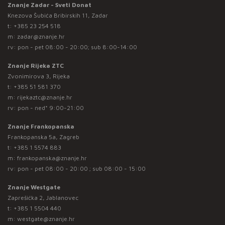
Znanje Zadar - Sveti Donat
Knezova Šubića Bribirskih 11, Zadar
t:
+385 23 254 518
m:
zadar@znanje.hr
rv: pon - pet 08:00 - 20:00; sub 8:00-14:00
Znanje Rijeka ZTC
Zvonimirova 3, Rijeka
t:
+385 51 581 370
m:
rijekaztc@znanje.hr
rv: pon - ned* 9:00-21:00
Znanje Frankopanska
Frankopanska 5a, Zagreb
t:
+385 1 5574 883
m:
frankopanska@znanje.hr
rv: pon - pet 08:00 - 20:00 ; sub 08:00 - 15:00
Znanje Westgate
Zaprešićka 2, Jablanovec
t:
+385 1 5504 440
m:
westgate@znanje.hr