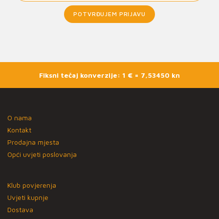
POTVRĐUJEM PRIJAVU
Fiksni tečaj konverzije: 1 € = 7,53450 kn
O nama
Kontakt
Prodajna mjesta
Opći uvjeti poslovanja
Klub povjerenja
Uvjeti kupnje
Dostava