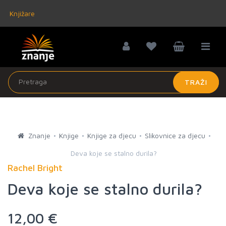
Knjižare
TRAŽI
Znanje
Knjige
Knjige za djecu
Slikovnice za djecu
Deva koje se stalno durila?
Rachel Bright
Deva koje se stalno durila?
12,00 €