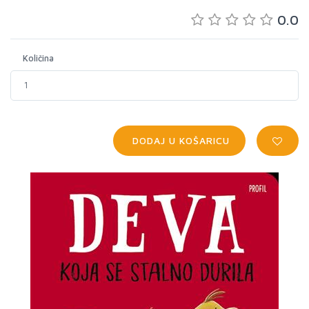
0.0
Količina
DODAJ U KOŠARICU