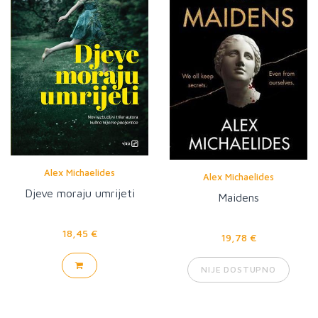
Alex Michaelides
Alex Michaelides
Djeve moraju umrijeti
Maidens
18,45 €
19,78 €
NIJE DOSTUPNO