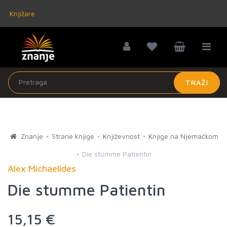
Knjižare
TRAŽI
Znanje
Strane knjige
Književnost
Knjige na Njemačkom
Die stumme Patientin
Alex Michaelides
Die stumme Patientin
15,15 €