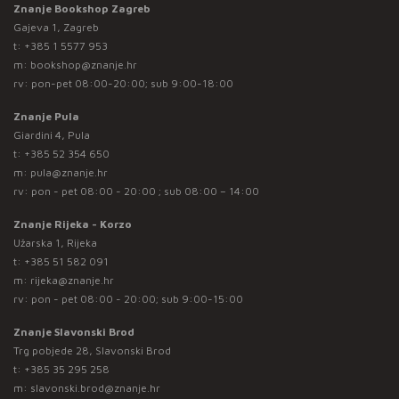
Znanje Bookshop Zagreb
Gajeva 1, Zagreb
t:
+385 1 5577 953
m:
bookshop@znanje.hr
rv: pon-pet 08:00-20:00; sub 9:00-18:00
Znanje Pula
Giardini 4, Pula
t:
+385 52 354 650
m:
pula@znanje.hr
rv: pon - pet 08:00 - 20:00 ; sub 08:00 – 14:00
Znanje Rijeka - Korzo
Užarska 1, Rijeka
t:
+385 51 582 091
m:
rijeka@znanje.hr
rv: pon - pet 08:00 - 20:00; sub 9:00-15:00
Znanje Slavonski Brod
Trg pobjede 28, Slavonski Brod
t:
+385 35 295 258
m:
slavonski.brod@znanje.hr