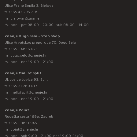
Ulica Frana Supila 3, Bjelovar
t:
+385 43 295 718
m:
bjelovar@znanje.hr
rv: pon - pet 08:00 - 20:00 ; sub 08:00 - 14:00
Znanje Dugo Selo – Stop Shop
Ulica Hrvatskog preporoda 70, Dugo Selo
t:
+385 1 4838 025
m:
dugo.selo@znanje.hr
rv: pon - ned* 9:00 – 21:00
Znanje Mall of Split
Ul. Josipa Jovića 93, Split
t:
+385 21 280 017
m:
mallofsplit@znanje.hr
rv: pon - ned* 9:00 – 21:00
Znanje Point
Rudeška cesta 169a, Zagreb
t:
+385 1 3831 945
m:
point@znanje.hr
rv: pon - sub 9:00 – 21:00; ned* 9:00-14:00