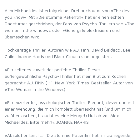
Alex Michaelides ist erfolgreicher Drehbuchautor von »The devil
you know«. Mit »Die stumme Patientin« hat er einen echten
Pageturner geschrieben, der Fans von Psycho-Thrillern wie »The
woman in the window« oder »Gone girl« elektrisieren und
überraschen wird.
Hochkarätige Thriller-Autoren wie A.J. Finn, David Baldacci, Lee
Child, Joanne Harris und Black Crouch sind begeistert:
»Ein seltenes Juwel: der perfekte Thriller. Dieser
außergewöhnliche Psycho-Thriller hat mein Blut zum Kochen
gebracht.« A.J. FINN ( #1-New-York-Times-Bestseller-Autor von
»The Woman in the Window«)
»Ein exzellenter, psychologischer Thriller: Elegant, clever und mit
einer Wendung, die mich komplett überrascht hat (und um mich
zu überraschen, braucht es eine Menge!) Hut ab vor Alex
Michaelides. Bitte mehr!« JOANNE HARRIS
»Absolut brillant [...] `Die stumme Patientin` hat mir aufregende,