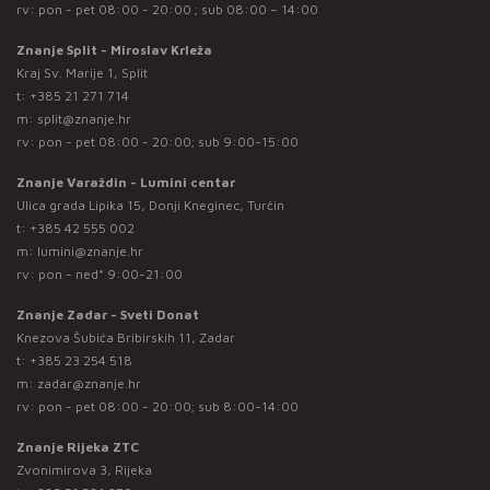
rv: pon - pet 08:00 - 20:00 ; sub 08:00 – 14:00
Znanje Split - Miroslav Krleža
Kraj Sv. Marije 1, Split
t:
+385 21 271 714
m:
split@znanje.hr
rv: pon - pet 08:00 - 20:00; sub 9:00-15:00
Znanje Varaždin - Lumini centar
Ulica grada Lipika 15, Donji Kneginec, Turčin
t:
+385 42 555 002
m:
lumini@znanje.hr
rv: pon - ned* 9:00-21:00
Znanje Zadar - Sveti Donat
Knezova Šubića Bribirskih 11, Zadar
t:
+385 23 254 518
m:
zadar@znanje.hr
rv: pon - pet 08:00 - 20:00; sub 8:00-14:00
Znanje Rijeka ZTC
Zvonimirova 3, Rijeka