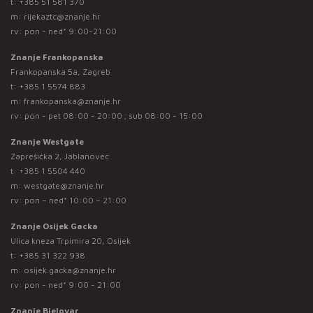
t:
+385 51 581 370
m:
rijekaztc@znanje.hr
rv: pon - ned* 9:00-21:00
Znanje Frankopanska
Frankopanska 5a, Zagreb
t:
+385 1 5574 883
m:
frankopanska@znanje.hr
rv: pon - pet 08:00 - 20:00 ; sub 08:00 - 15:00
Znanje Westgate
Zaprešićka 2, Jablanovec
t:
+385 1 5504 440
m:
westgate@znanje.hr
rv: pon – ned* 10:00 – 21:00
Znanje Osijek Gacka
Ulica kneza Trpimira 20, Osijek
t:
+385 31 322 938
m:
osijek.gacka@znanje.hr
rv: pon - ned* 9:00 - 21:00
Znanje Bjelovar