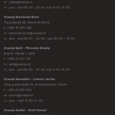
m:
rijeka@znanje.hr
rv: pon - pet 08:00 - 20:00; sub 9:00-15:00
Znanje Slavonski Brod
Trg pobjede 28, Slavonski Brod
t:
+385 35 295 258
m:
slavonski.brod@znanje.hr
rv: pon - pet 08:00 - 20:00 ; sub 08:00 – 14:00
Znanje Split - Miroslav Krleža
Kraj Sv. Marije 1, Split
t:
+385 21 271 714
m:
split@znanje.hr
rv: pon - pet 08:00 - 20:00; sub 9:00-15:00
Znanje Varaždin - Lumini centar
Ulica grada Lipika 15, Donji Kneginec, Turčin
t:
+385 42 555 002
m:
lumini@znanje.hr
rv: pon - ned* 9:00-21:00
Znanje Zadar - Sveti Donat