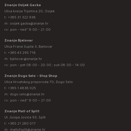
Znanje Osijek Gacka
Ulica kneza Trpimira 20, Osijek
t:
+385 31 322 938
m:
osijek.gacka@znanje.hr
rv: pon - ned* 9:00 - 21:00
Znanje Bjelovar
Ulica Frana Supila 3, Bjelovar
t:
+385 43 295 718
m:
bjelovar@znanje.hr
rv: pon - pet 08:00 - 20:00 ; sub 08:00 - 14:00
Znanje Dugo Selo – Stop Shop
Ulica Hrvatskog preporoda 70, Dugo Selo
t:
+385 1 4838 025
m:
dugo.selo@znanje.hr
rv: pon - ned* 9:00 – 21:00
Znanje Mall of Split
Ul. Josipa Jovića 93, Split
t:
+385 21 280 017
m:
mallofsplit@znanje.hr