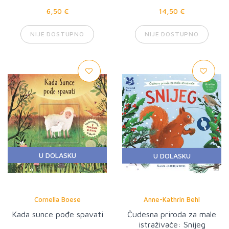
6,50 €
14,50 €
NIJE DOSTUPNO
NIJE DOSTUPNO
U DOLASKU
U DOLASKU
Cornelia Boese
Anne-Kathrin Behl
Kada sunce pođe spavati
Čudesna priroda za male
istraživače: Snijeg