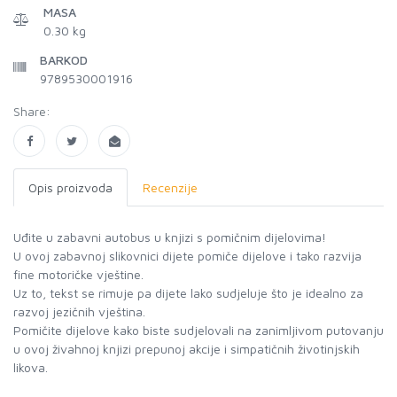
MASA
0.30 kg
BARKOD
9789530001916
Share:
Opis proizvoda
Recenzije
Uđite u zabavni autobus u knjizi s pomičnim dijelovima!
U ovoj zabavnoj slikovnici dijete pomiče dijelove i tako razvija
fine motoričke vještine.
Uz to, tekst se rimuje pa dijete lako sudjeluje što je idealno za
razvoj jezičnih vještina.
Pomičite dijelove kako biste sudjelovali na zanimljivom putovanju
u ovoj živahnoj knjizi prepunoj akcije i simpatičnih životinjskih
likova.