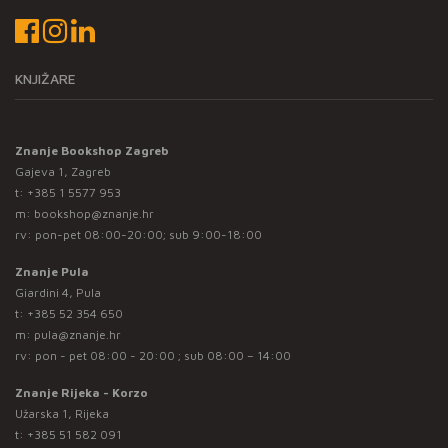
KNJIŽARE
Znanje Bookshop Zagreb
Gajeva 1, Zagreb
t:
+385 1 5577 953
m:
bookshop@znanje.hr
rv: pon-pet 08:00-20:00; sub 9:00-18:00
Znanje Pula
Giardini 4, Pula
t:
+385 52 354 650
m:
pula@znanje.hr
rv: pon - pet 08:00 - 20:00 ; sub 08:00 – 14:00
Znanje Rijeka - Korzo
Užarska 1, Rijeka
t:
+385 51 582 091