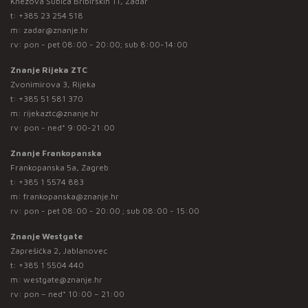
Knezova Šubića Bribirskih 11, Zadar
t:
+385 23 254 518
m:
zadar@znanje.hr
rv: pon - pet 08:00 - 20:00; sub 8:00-14:00
Znanje Rijeka ZTC
Zvonimirova 3, Rijeka
t:
+385 51 581 370
m:
rijekaztc@znanje.hr
rv: pon - ned* 9:00-21:00
Znanje Frankopanska
Frankopanska 5a, Zagreb
t:
+385 1 5574 883
m:
frankopanska@znanje.hr
rv: pon - pet 08:00 - 20:00 ; sub 08:00 - 15:00
Znanje Westgate
Zaprešićka 2, Jablanovec
t:
+385 1 5504 440
m:
westgate@znanje.hr
rv: pon – ned* 10:00 – 21:00