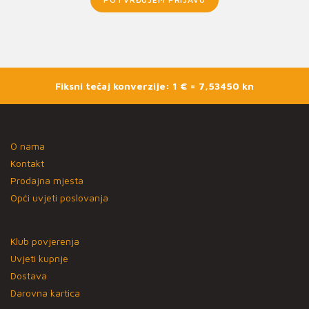
Fiksni tečaj konverzije: 1 € = 7,53450 kn
O nama
Kontakt
Prodajna mjesta
Opći uvjeti poslovanja
Klub povjerenja
Uvjeti kupnje
Dostava
Darovna kartica