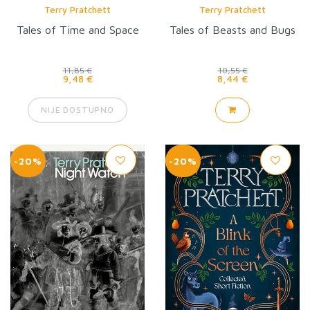
Terry Pratchett
Terry Pratchett
Tales of Time and Space
Tales of Beasts and Bugs
11,85 €
10,55 €
9,48 €
8,44 €
NIJE DOSTUPNO
-20%
-20%