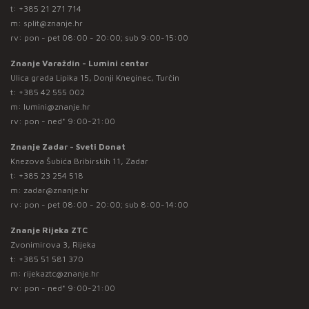
t:
+385 21 271 714
m:
split@znanje.hr
rv: pon - pet 08:00 - 20:00; sub 9:00-15:00
Znanje Varaždin - Lumini centar
Ulica grada Lipika 15, Donji Kneginec, Turčin
t:
+385 42 555 002
m:
lumini@znanje.hr
rv: pon - ned* 9:00-21:00
Znanje Zadar - Sveti Donat
Knezova Šubića Bribirskih 11, Zadar
t:
+385 23 254 518
m:
zadar@znanje.hr
rv: pon - pet 08:00 - 20:00; sub 8:00-14:00
Znanje Rijeka ZTC
Zvonimirova 3, Rijeka
t:
+385 51 581 370
m:
rijekaztc@znanje.hr
rv: pon - ned* 9:00-21:00