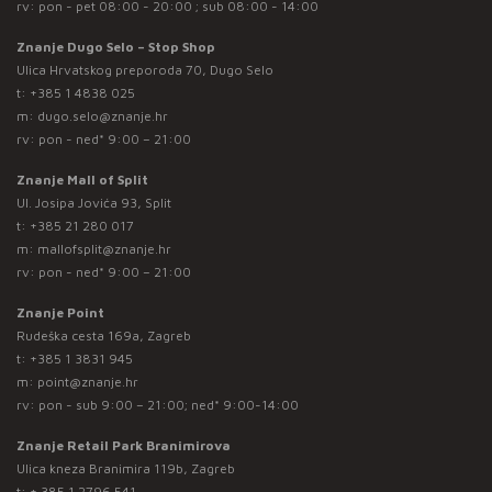
rv: pon - pet 08:00 - 20:00 ; sub 08:00 - 14:00
Znanje Dugo Selo – Stop Shop
Ulica Hrvatskog preporoda 70, Dugo Selo
t:
+385 1 4838 025
m:
dugo.selo@znanje.hr
rv: pon - ned* 9:00 – 21:00
Znanje Mall of Split
Ul. Josipa Jovića 93, Split
t:
+385 21 280 017
m:
mallofsplit@znanje.hr
rv: pon - ned* 9:00 – 21:00
Znanje Point
Rudeška cesta 169a, Zagreb
t:
+385 1 3831 945
m:
point@znanje.hr
rv: pon - sub 9:00 – 21:00; ned* 9:00-14:00
Znanje Retail Park Branimirova
Ulica kneza Branimira 119b, Zagreb
t:
+ 385 1 2796 541