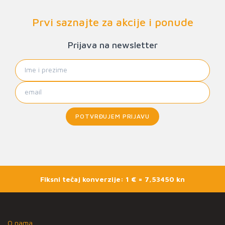
Prvi saznajte za akcije i ponude
Prijava na newsletter
POTVRĐUJEM PRIJAVU
Fiksni tečaj konverzije: 1 € = 7,53450 kn
O nama