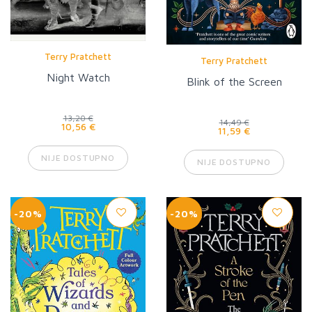
Terry Pratchett
Terry Pratchett
Night Watch
Blink of the Screen
13,20 €
14,49 €
10,56 €
11,59 €
NIJE DOSTUPNO
NIJE DOSTUPNO
-20%
-20%