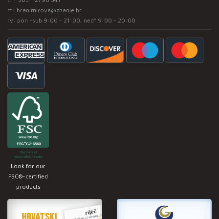
m:
branimirova@znanje.hr
rv: pon -sub 9:00 - 21:00, ned* 9:00 - 20:00
Look for our
FSC®-certified
products