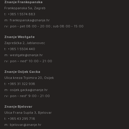
Znanje Frankopanska
Frankopanska 5a, Zagreb
t:
+385 1 5574 883
m:
frankopanska@znanje.hr
rv: pon - pet 08:00 - 20:00 ; sub 08:00 - 15:00
Znanje Westgate
Zaprešićka 2, Jablanovec
t:
+385 1 5504 440
m:
westgate@znanje.hr
rv: pon – ned* 10:00 – 21:00
Znanje Osijek Gacka
Ulica kneza Trpimira 20, Osijek
t:
+385 31 322 938
m:
osijek.gacka@znanje.hr
rv: pon - ned* 9:00 - 21:00
Znanje Bjelovar
Ulica Frana Supila 3, Bjelovar
t:
+385 43 295 718
m:
bjelovar@znanje.hr