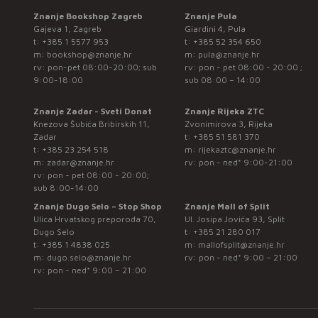
Znanje Bookshop Zagreb
Znanje Pula
Gajeva 1, Zagreb
Giardini 4, Pula
t:
+385 1 5577 953
t:
+385 52 354 650
m:
bookshop@znanje.hr
m:
pula@znanje.hr
rv: pon-pet 08:00-20:00; sub
rv: pon - pet 08:00 - 20:00 ;
9:00-18:00
sub 08:00 – 14:00
Znanje Zadar - Sveti Donat
Znanje Rijeka ZTC
Knezova Šubića Bribirskih 11,
Zvonimirova 3, Rijeka
Zadar
t:
+385 51 581 370
t:
+385 23 254 518
m:
rijekaztc@znanje.hr
m:
zadar@znanje.hr
rv: pon - ned* 9:00-21:00
rv: pon - pet 08:00 - 20:00;
sub 8:00-14:00
Znanje Dugo Selo – Stop Shop
Znanje Mall of Split
Ulica Hrvatskog preporoda 70,
Ul. Josipa Jovića 93, Split
Dugo Selo
t:
+385 21 280 017
t:
+385 1 4838 025
m:
mallofsplit@znanje.hr
m:
dugo.selo@znanje.hr
rv: pon - ned* 9:00 – 21:00
rv: pon - ned* 9:00 – 21:00