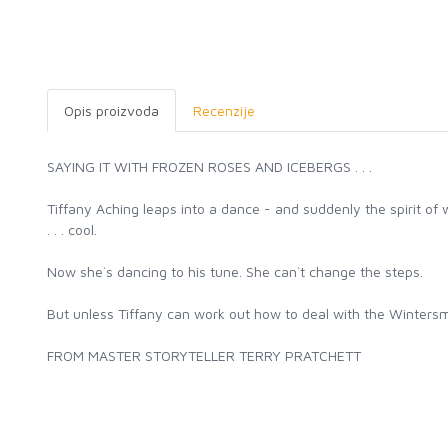
Opis proizvoda
Recenzije
SAYING IT WITH FROZEN ROSES AND ICEBERGS . . .
Tiffany Aching leaps into a dance - and suddenly the spirit of wi
. . . cool.
Now she`s dancing to his tune. She can`t change the steps.
But unless Tiffany can work out how to deal with the Wintersmit
FROM MASTER STORYTELLER TERRY PRATCHETT