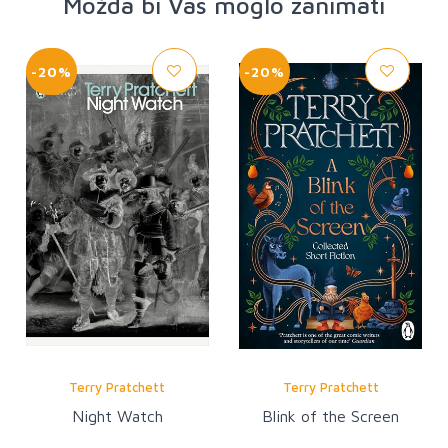
Možda bi Vas moglo zanimati
-20%
-20%
Terry Pratchett
Terry Pratchett
Night Watch
Blink of the Screen