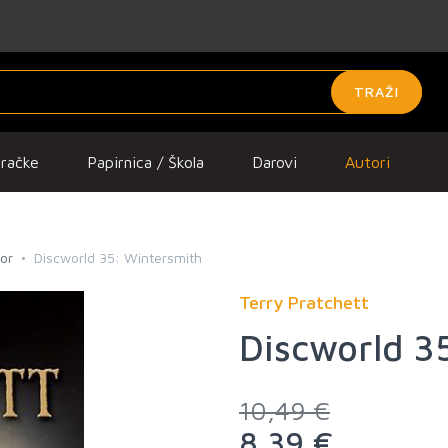
TRAŽI
gračke
Papirnica / Škola
Darovi
Autori
ror
Discworld 35: Wintersmith
Terry Pratchett
Discworld 3
10,49 €
8,39 €