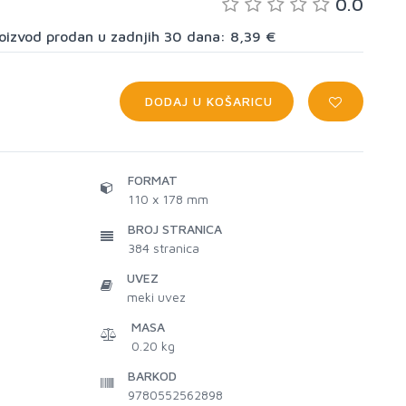
0.0
proizvod prodan u zadnjih 30 dana: 8,39 €
DODAJ U KOŠARICU
FORMAT
110 x 178 mm
BROJ STRANICA
384
stranica
UVEZ
meki uvez
MASA
0.20 kg
BARKOD
9780552562898