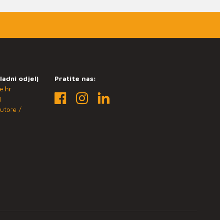
ladni odjel)
Pratite nas:
e.hr
1
utore /