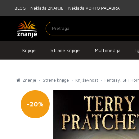
BLOG
|
Naklada ZNANJE
|
Naklada VORTO PALABRA
Knjige
Strane knjige
Multimedija
I
Znanje
Strane knjige
Književnost
Fantasy, SF i Hor
-20%