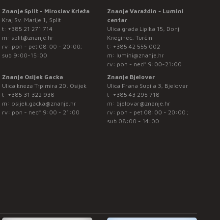
Znanje Split - Miroslav Krleža
Znanje Varaždin - Lumini
Kraj Sv. Marije 1, Split
centar
t:
+385 21 271 714
Ulica grada Lipika 15, Donji
m:
split@znanje.hr
Kneginec, Turčin
rv: pon - pet 08:00 - 20:00;
t:
+385 42 555 002
sub 9:00-15:00
m:
lumini@znanje.hr
rv: pon - ned* 9:00-21:00
Znanje Osijek Gacka
Znanje Bjelovar
Ulica kneza Trpimira 20, Osijek
Ulica Frana Supila 3, Bjelovar
t:
+385 31 322 938
t:
+385 43 295 718
m:
osijek.gacka@znanje.hr
m:
bjelovar@znanje.hr
rv: pon - ned* 9:00 - 21:00
rv: pon - pet 08:00 - 20:00 ;
sub 08:00 - 14:00