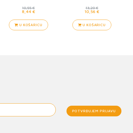
10,55 €
13,20 €
8,44 €
10,56 €
U KOŠARICU
U KOŠARICU
POTVRĐUJEM PRIJAVU