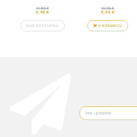
11,85 €
10,55 €
9,48 €
8,44 €
NIJE DOSTUPNO
U KOŠARICU