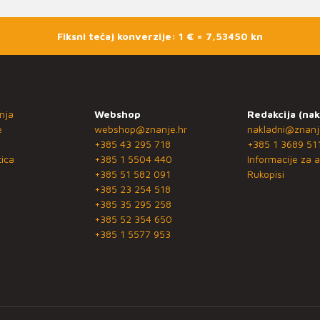
Fiksni tečaj konverzije: 1 € = 7,53450 kn
nja
Webshop
Redakcija (nak
e
webshop@znanje.hr
nakladni@znanj
+385 43 295 718
+385 1 3689 51
ica
+385 1 5504 440
Informacije za a
+385 51 582 091
Rukopisi
+385 23 254 518
+385 35 295 258
+385 52 354 650
+385 1 5577 953