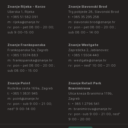
Znanje Rijeka - Korzo
Znanje Slavonski Brod
Užarska 1, Rijeka
Trg pobjede 28, Slavonski Brod
t:
+385 51 582 091
t:
+385 35 295 258
m:
rijeka@znanje.hr
m:
slavonski.brod@znanje.hr
rv: pon - pet 08:00 - 20:00;
rv: pon - pet 08:00 - 20:00 ;
sub 9:00-15:00
sub 08:00 – 14:00
Znanje Frankopanska
Znanje Westgate
Frankopanska 5a, Zagreb
Zaprešićka 2, Jablanovec
t:
+385 1 5574 883
t:
+385 1 5504 440
m:
frankopanska@znanje.hr
m:
westgate@znanje.hr
rv: pon - pet 08:00 - 20:00 ;
rv: pon – ned* 10:00 – 21:00
sub 08:00 - 15:00
Znanje Point
Znanje Retail Park
Rudeška cesta 169a, Zagreb
Branimirova
t:
+385 1 3831 945
Ulica kneza Branimira 119b,
m:
point@znanje.hr
Zagreb
rv: pon - sub 9:00 – 21:00;
t:
+ 385 1 2796 541
ned* 9:00-14:00
m:
branimirova@znanje.hr
rv: pon -sub 9:00 - 21:00, ned*
9:00 - 20:00