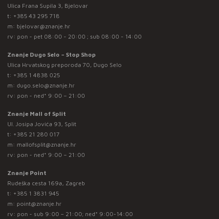
Ulica Frana Supila 3, Bjelovar
t:
+385 43 295 718
m:
bjelovar@znanje.hr
rv: pon - pet 08:00 - 20:00 ; sub 08:00 - 14:00
Znanje Dugo Selo – Stop Shop
Ulica Hrvatskog preporoda 70, Dugo Selo
t:
+385 1 4838 025
m:
dugo.selo@znanje.hr
rv: pon - ned* 9:00 – 21:00
Znanje Mall of Split
Ul. Josipa Jovića 93, Split
t:
+385 21 280 017
m:
mallofsplit@znanje.hr
rv: pon - ned* 9:00 – 21:00
Znanje Point
Rudeška cesta 169a, Zagreb
t:
+385 1 3831 945
m:
point@znanje.hr
rv: pon - sub 9:00 – 21:00; ned* 9:00-14:00