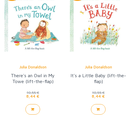
Julia Donaldson
Julia Donaldson
There's an Owl in My
It's a Little Baby (lift-the-
Towe (lift-the-flap)
flap)
10,55 €
10,55 €
8,44 €
8,44 €