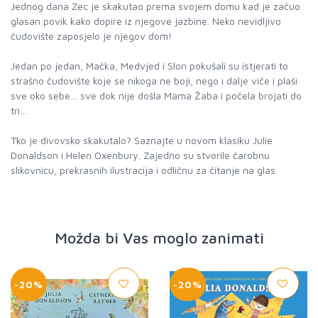
Jednog dana Zec je skakutao prema svojem domu kad je začuo
glasan povik kako dopire iz njegove jazbine. Neko nevidljivo
čudovište zaposjelo je njegov dom!
Jedan po jedan, Mačka, Medvjed i Slon pokušali su istjerati to
strašno čudovište koje se nikoga ne boji, nego i dalje viče i plaši
sve oko sebe… sve dok nije došla Mama Žaba i počela brojati do
tri…
Tko je divovsko skakutalo? Saznajte u novom klasiku Julie
Donaldson i Helen Oxenbury. Zajedno su stvorile čarobnu
slikovnicu, prekrasnih ilustracija i odličnu za čitanje na glas.
Možda bi Vas moglo zanimati
-20%
-20%