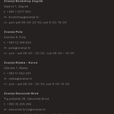
Znanje Bookshop Zagreb
Gajeva 1, Zagreb
t:
+385 1 5577 953
m:
bookshop@znanje.hr
rv: pon-pet 08:00-20:00; sub 9:00-18:00
Znanje Pula
Giardini 4, Pula
t:
+385 52 354 650
m:
pula@znanje.hr
rv: pon - pet 08:00 - 20:00 ; sub 08:00 – 14:00
Znanje Rijeka - Korzo
Užarska 1, Rijeka
t:
+385 51 582 091
m:
rijeka@znanje.hr
rv: pon - pet 08:00 - 20:00; sub 9:00-15:00
Znanje Slavonski Brod
Trg pobjede 28, Slavonski Brod
t:
+385 35 295 258
m:
slavonski.brod@znanje.hr