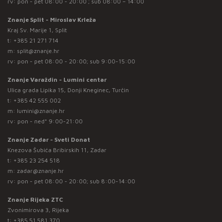
rv: pon - pet 08:00 - 20:00 ; sub 08:00 – 14:00
Znanje Split - Miroslav Krleža
Kraj Sv. Marije 1, Split
t:
+385 21 271 714
m:
split@znanje.hr
rv: pon - pet 08:00 - 20:00; sub 9:00-15:00
Znanje Varaždin - Lumini centar
Ulica grada Lipika 15, Donji Kneginec, Turčin
t:
+385 42 555 002
m:
lumini@znanje.hr
rv: pon - ned* 9:00-21:00
Znanje Zadar - Sveti Donat
Knezova Šubića Bribirskih 11, Zadar
t:
+385 23 254 518
m:
zadar@znanje.hr
rv: pon - pet 08:00 - 20:00; sub 8:00-14:00
Znanje Rijeka ZTC
Zvonimirova 3, Rijeka
t:
+385 51 581 370