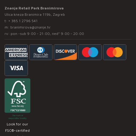
Znanje Retail Park Branimirova
Ulica kneza Branimira 119b, Zagreb
t:
+ 385 1 2796 541
m:
branimirova@znanje.hr
rv: pon -sub 9:00 - 21:00, ned* 9:00 - 20:00
Look for our
FSC®-certified