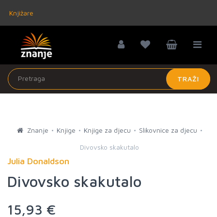
Knjižare
TRAŽI
Znanje
Knjige
Knjige za djecu
Slikovnice za djecu
Divovsko skakutalo
Julia Donaldson
Divovsko skakutalo
15,93 €