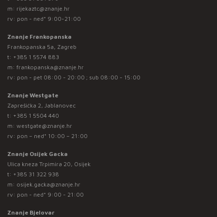
m:
rijekaztc@znanje.hr
rv: pon - ned* 9:00-21:00
Znanje Frankopanska
Frankopanska 5a, Zagreb
t:
+385 1 5574 883
m:
frankopanska@znanje.hr
rv: pon - pet 08:00 - 20:00 ; sub 08:00 - 15:00
Znanje Westgate
Zaprešićka 2, Jablanovec
t:
+385 1 5504 440
m:
westgate@znanje.hr
rv: pon – ned* 10:00 – 21:00
Znanje Osijek Gacka
Ulica kneza Trpimira 20, Osijek
t:
+385 31 322 938
m:
osijek.gacka@znanje.hr
rv: pon - ned* 9:00 - 21:00
Znanje Bjelovar