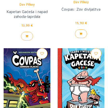
Dav Pilkey
Dav Pilkey
Čovpas: Zov divljaštva
Kapetan Gaćeša i napad
zahoda-laprdala
15,90 €
13,99 €