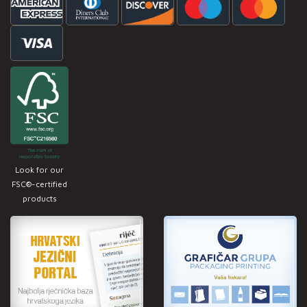
Look for our
FSC®-certified
products