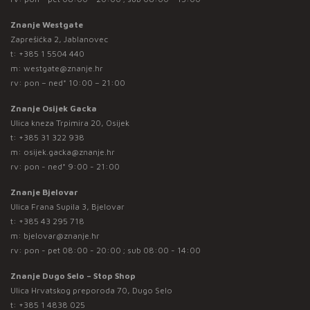
Znanje Westgate
Zaprešićka 2, Jablanovec
t:
+385 1 5504 440
m:
westgate@znanje.hr
rv: pon – ned* 10:00 – 21:00
Znanje Osijek Gacka
Ulica kneza Trpimira 20, Osijek
t:
+385 31 322 938
m:
osijek.gacka@znanje.hr
rv: pon - ned* 9:00 - 21:00
Znanje Bjelovar
Ulica Frana Supila 3, Bjelovar
t:
+385 43 295 718
m:
bjelovar@znanje.hr
rv: pon - pet 08:00 - 20:00 ; sub 08:00 - 14:00
Znanje Dugo Selo – Stop Shop
Ulica Hrvatskog preporoda 70, Dugo Selo
t:
+385 1 4838 025