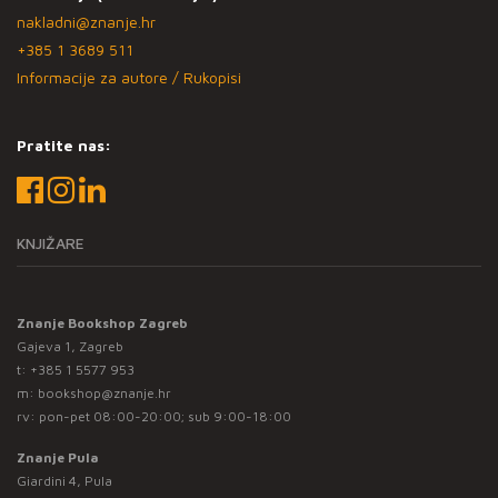
nakladni@znanje.hr
+385 1 3689 511
Informacije za autore / Rukopisi
Pratite nas:
KNJIŽARE
Znanje Bookshop Zagreb
Gajeva 1, Zagreb
t:
+385 1 5577 953
m:
bookshop@znanje.hr
rv: pon-pet 08:00-20:00; sub 9:00-18:00
Znanje Pula
Giardini 4, Pula