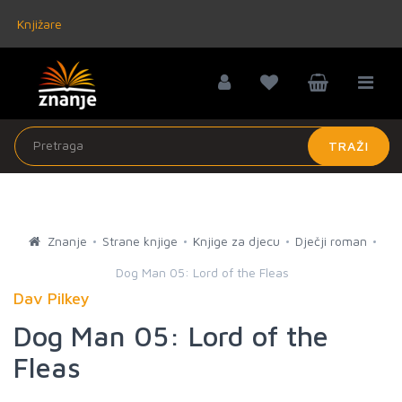
Knjižare
TRAŽI
Znanje
Strane knjige
Knjige za djecu
Dječji roman
Dog Man 05: Lord of the Fleas
Dav Pilkey
Dog Man 05: Lord of the
Fleas