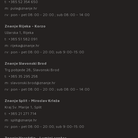
t:
+385 52 354 650
m:
pula@znanje.hr
rv: pon - pet 08:00 - 20:00 ; sub 08:00 – 14:00
Znanje Rijeka - Korzo
Užarska 1, Rijeka
t:
+385 51 582 091
m:
rijeka@znanje.hr
rv: pon - pet 08:00 - 20:00; sub 9:00-15:00
Znanje Slavonski Brod
Trg pobjede 28, Slavonski Brod
t:
+385 35 295 258
m:
slavonski.brod@znanje.hr
rv: pon - pet 08:00 - 20:00 ; sub 08:00 – 14:00
Znanje Split - Miroslav Krleža
Kraj Sv. Marije 1, Split
t:
+385 21 271 714
m:
split@znanje.hr
rv: pon - pet 08:00 - 20:00; sub 9:00-15:00
Znanje Varaždin - Lumini centar