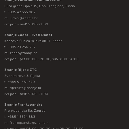
Ulica grada Lipika 15, Donji Kneginec, Turčin
t:
+385 42 555 002
m:
lumini@znanje.hr
rv: pon - ned* 9:00-21:00
Znanje Zadar - Sveti Donat
Knezova Šubića Bribirskih 11, Zadar
t:
+385 23 254 518
m:
zadar@znanje.hr
rv: pon - pet 08:00 - 20:00; sub 8:00-14:00
Znanje Rijeka ZTC
Zvonimirova 3, Rijeka
t:
+385 51 581 370
m:
rijekaztc@znanje.hr
rv: pon - ned* 9:00-21:00
Znanje Frankopanska
Frankopanska 5a, Zagreb
t:
+385 1 5574 883
m:
frankopanska@znanje.hr
rv: pon - pet 08:00 - 20:00 ; sub 08:00 - 15:00