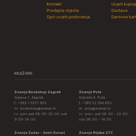
Kontakt
Uvjeti kupnj
Prodajna mjesta
Dostava
Opći uvjeti poslovanja
Darovna kart
KNJIŽARE
Znanje Bookshop Zagreb
Znanje Pula
Gajeva 1, Zagreb
Giardini 4, Pula
t:
+385 1 5577 953
t:
+385 52 354 650
m:
bookshop@znanje.hr
m:
pula@znanje.hr
rv: pon-pet 08:00-20:00; sub
rv: pon - pet 08:00 - 20:00 ;
9:00-18:00
sub 08:00 – 14:00
Znanje Zadar - Sveti Donat
Znanje Rijeka ZTC