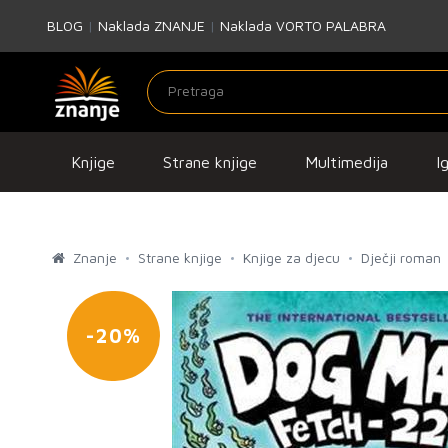
BLOG
|
Naklada ZNANJE
|
Naklada VORTO PALABRA
Knjige
Strane knjige
Multimedija
I
Znanje
Strane knjige
Knjige za djecu
Dječji roman
-20%