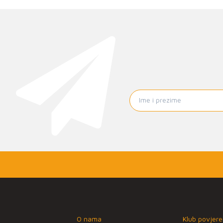
O nama
Klub povjere