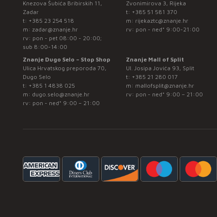
Knezova Šubića Bribirskih 11,
Zvonimirova 3, Rijeka
Zadar
t:
+385 51 581 370
t:
+385 23 254 518
m:
rijekaztc@znanje.hr
m:
zadar@znanje.hr
rv: pon - ned* 9:00-21:00
rv: pon - pet 08:00 - 20:00;
sub 8:00-14:00
Znanje Dugo Selo – Stop Shop
Znanje Mall of Split
Ulica Hrvatskog preporoda 70,
Ul. Josipa Jovića 93, Split
Dugo Selo
t:
+385 21 280 017
t:
+385 1 4838 025
m:
mallofsplit@znanje.hr
m:
dugo.selo@znanje.hr
rv: pon - ned* 9:00 – 21:00
rv: pon - ned* 9:00 – 21:00