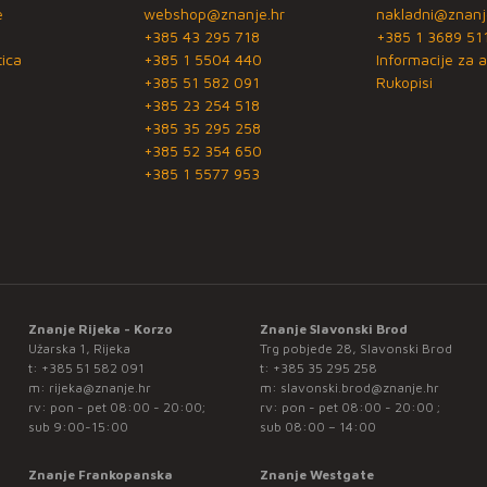
e
webshop@znanje.hr
nakladni@znanj
+385 43 295 718
+385 1 3689 51
ica
+385 1 5504 440
Informacije za a
+385 51 582 091
Rukopisi
+385 23 254 518
+385 35 295 258
+385 52 354 650
+385 1 5577 953
Znanje Rijeka - Korzo
Znanje Slavonski Brod
Užarska 1, Rijeka
Trg pobjede 28, Slavonski Brod
t:
+385 51 582 091
t:
+385 35 295 258
m:
rijeka@znanje.hr
m:
slavonski.brod@znanje.hr
rv: pon - pet 08:00 - 20:00;
rv: pon - pet 08:00 - 20:00 ;
sub 9:00-15:00
sub 08:00 – 14:00
Znanje Frankopanska
Znanje Westgate