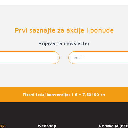
Prvi saznajte za akcije i ponude
Prijava na newsletter
Fiksni tečaj konverzije: 1 € = 7,53450 kn
nja
Webshop
Redakcija (nak