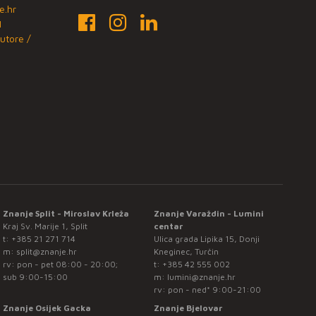
e.hr
1
utore /
Znanje Split - Miroslav Krleža
Znanje Varaždin - Lumini
Kraj Sv. Marije 1, Split
centar
t:
+385 21 271 714
Ulica grada Lipika 15, Donji
m:
split@znanje.hr
Kneginec, Turčin
rv: pon - pet 08:00 - 20:00;
t:
+385 42 555 002
sub 9:00-15:00
m:
lumini@znanje.hr
rv: pon - ned* 9:00-21:00
Znanje Osijek Gacka
Znanje Bjelovar