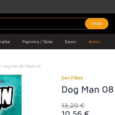
TRAŽI
gračke
Papirnica / Škola
Darovi
Autori
Dog Man 08: Fetch-22
Dav Pilkey
Dog Man 08
13,20 €
10,56 €