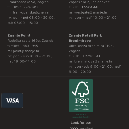
Frankopanska 5a, Zagreb
Zaprešićka 2, Jablanovec
t:
+385 1 5574 883
t:
+385 1 5504 440
m:
frankopanska@znanje.hr
m:
westgate@znanje.hr
rv: pon - pet 08:00 - 20:00 ;
rv: pon – ned* 10:00 – 21:00
sub 08:00 - 15:00
Znanje Point
Znanje Retail Park
Rudeška cesta 169a, Zagreb
Branimirova
t:
+385 1 3831 945
Ulica kneza Branimira 119b,
m:
point@znanje.hr
Zagreb
rv: pon - sub 9:00 – 21:00;
t:
+ 385 1 2796 541
ned* 9:00-14:00
m:
branimirova@znanje.hr
rv: pon -sub 9:00 - 21:00, ned*
9:00 - 20:00
Look for our
FSC®-certified