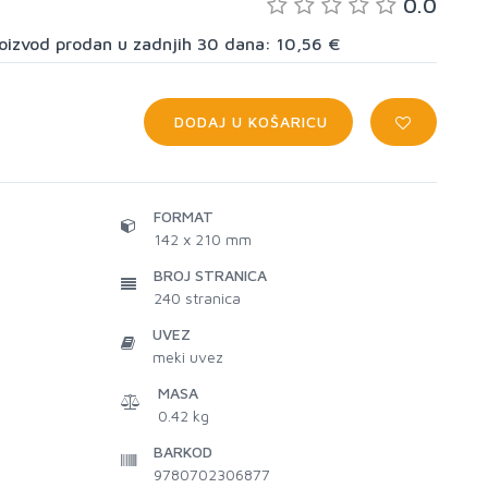
0.0
proizvod prodan u zadnjih 30 dana: 10,56 €
DODAJ U KOŠARICU
FORMAT
142 x 210 mm
BROJ STRANICA
240
stranica
UVEZ
meki uvez
MASA
0.42 kg
BARKOD
9780702306877