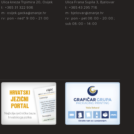
Ulica kneza Trpimira 20, Osijek
Ulica Frana Supila 3, Bjelovar
t:
+385 31 322 938
t:
+385 43 295 718
m:
osijek.gacka@znanje.hr
m:
bjelovar@znanje.hr
rv: pon - ned* 9:00 - 21:00
rv: pon - pet 08:00 - 20:00 ;
sub 08:00 - 14:00