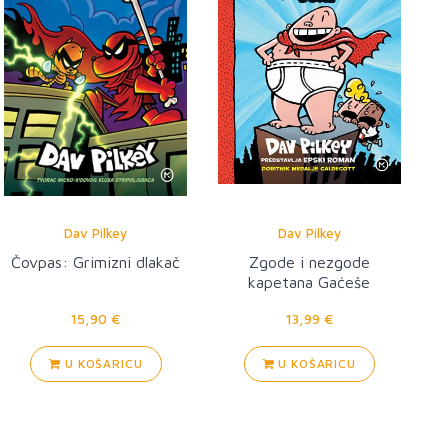
Dav Pilkey
Dav Pilkey
Čovpas: Grimizni dlakač
Zgode i nezgode
kapetana Gaćeše
15,90 €
13,99 €
U KOŠARICU
U KOŠARICU