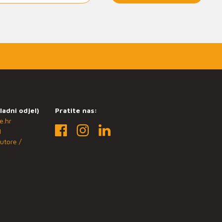
ladni odjel)
Pratite nas:
e.hr
1
utore /