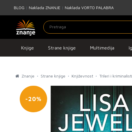
BLOG
|
Naklada ZNANJE
|
Naklada VORTO PALABRA
Knjige
Strane knjige
Multimedija
I
Znanje
Strane knjige
Književnost
Trileri i kriminalis
-20%