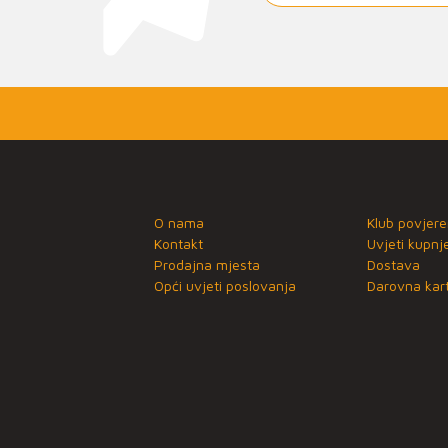
O nama
Klub povjere
Kontakt
Uvjeti kupnj
Prodajna mjesta
Dostava
Opći uvjeti poslovanja
Darovna kart