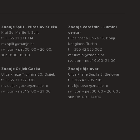
Znanje Split - Miroslav Krleža
Znanje Varaždin - Lumini
Kraj Sv. Marije 1, Split
centar
t:
+385 21 271 714
Ulica grada Lipika 15, Donji
m:
split@znanje.hr
Kneginec, Turčin
rv: pon - pet 08:00 - 20:00;
t:
+385 42 555 002
sub 9:00-15:00
m:
lumini@znanje.hr
rv: pon - ned* 9:00-21:00
Znanje Osijek Gacka
Znanje Bjelovar
Ulica kneza Trpimira 20, Osijek
Ulica Frana Supila 3, Bjelovar
t:
+385 31 322 938
t:
+385 43 295 718
m:
osijek.gacka@znanje.hr
m:
bjelovar@znanje.hr
rv: pon - ned* 9:00 - 21:00
rv: pon - pet 08:00 - 20:00 ;
sub 08:00 - 14:00