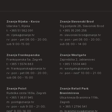
Znanje Rijeka - Korzo
Znanje Slavonski Brod
Užarska 1, Rijeka
Trg pobjede 28, Slavonski Brod
t:
+385 51 582 091
t:
+385 35 295 258
m:
rijeka@znanje.hr
m:
slavonski.brod@znanje.hr
rv: pon - pet 08:00 - 20:00;
rv: pon - pet 08:00 - 20:00 ;
sub 9:00-15:00
sub 08:00 – 14:00
Znanje Frankopanska
Znanje Westgate
Frankopanska 5a, Zagreb
Zaprešićka 2, Jablanovec
t:
+385 1 5574 883
t:
+385 1 5504 440
m:
frankopanska@znanje.hr
m:
westgate@znanje.hr
rv: pon - pet 08:00 - 20:00 ;
rv: pon – ned* 10:00 – 21:00
sub 08:00 - 15:00
Znanje Point
Znanje Retail Park
Rudeška cesta 169a, Zagreb
Branimirova
t:
+385 1 3831 945
Ulica kneza Branimira 119b,
m:
point@znanje.hr
Zagreb
rv: pon - sub 9:00 – 21:00;
t:
+ 385 1 2796 541
ned* 9:00-14:00
m:
branimirova@znanje.hr