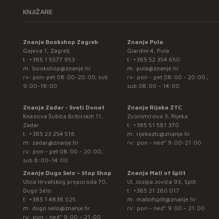
KNJIŽARE
Znanje Bookshop Zagreb
Znanje Pula
Gajeva 1, Zagreb
Giardini 4, Pula
t:
+385 1 5577 953
t:
+385 52 354 650
m:
bookshop@znanje.hr
m:
pula@znanje.hr
rv: pon-pet 08:00-20:00; sub
rv: pon - pet 08:00 - 20:00 ;
9:00-18:00
sub 08:00 – 14:00
Znanje Zadar - Sveti Donat
Znanje Rijeka ZTC
Knezova Šubića Bribirskih 11,
Zvonimirova 3, Rijeka
Zadar
t:
+385 51 581 370
t:
+385 23 254 518
m:
rijekaztc@znanje.hr
m:
zadar@znanje.hr
rv: pon - ned* 9:00-21:00
rv: pon - pet 08:00 - 20:00;
sub 8:00-14:00
Znanje Dugo Selo – Stop Shop
Znanje Mall of Split
Ulica Hrvatskog preporoda 70,
Ul. Josipa Jovića 93, Split
Dugo Selo
t:
+385 21 280 017
t:
+385 1 4838 025
m:
mallofsplit@znanje.hr
m:
dugo.selo@znanje.hr
rv: pon - ned* 9:00 – 21:00
rv: pon - ned* 9:00 – 21:00