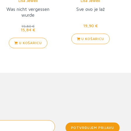
Lisa Jewell
Lisa Jewell
Was nicht vergessen
Sve ovo je laž
wurde
19,90 €
19,80 €
15,84 €
U KOŠARICU
U KOŠARICU
POTVRĐUJEM PRIJAVU