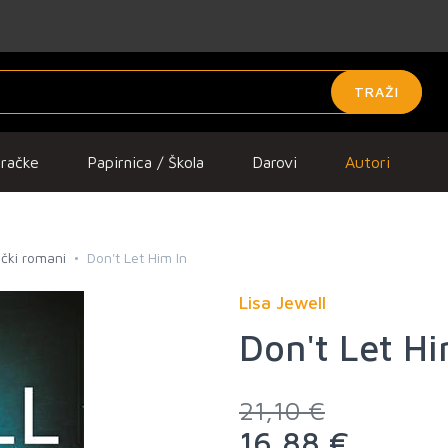
TRAŽI
gračke
Papirnica / Škola
Darovi
Autori
tički romani
Don't Let Him In
Lisa Jewell
Don't Let Hi
21,10 €
16,88 €