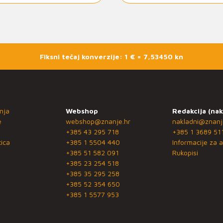
Fiksni tečaj konverzije: 1 € = 7,53450 kn
nja
Webshop
Redakcija (nak
e
webshop@znanje.hr
nakladni@znanj
+385 43 295 718
+385 1 3689 51
ica
+385 1 5504 440
Informacije za a
+385 51 582 091
Rukopisi
+385 23 254 518
+385 35 295 258
+385 52 354 650
+385 1 5577 953