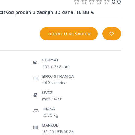
0.0
proizvod prodan u zadnjih 30 dana: 16,88 €
DODAJ U KOŠARICU
FORMAT
152 x 232 mm
BROJ STRANICA
460
stranica
UVEZ
meki uvez
MASA
0.30 kg
BARKOD
9781529196023