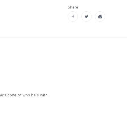
Share:
he’s gone or who he’s with.