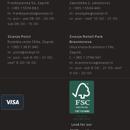
Frankopanska 5a, Zagreb
Zaprešićka 2, Jablanovec
t:
+385 1 5574 883
t:
+385 1 5504 440
m:
frankopanska@znanje.hr
m:
westgate@znanje.hr
rv: pon - pet 08:00 - 20:00 ;
rv: pon – ned* 10:00 – 21:00
sub 08:00 - 15:00
Znanje Point
Znanje Retail Park
Rudeška cesta 169a, Zagreb
Branimirova
t:
+385 1 3831 945
Ulica kneza Branimira 119b,
m:
point@znanje.hr
Zagreb
rv: pon - sub 9:00 – 21:00;
t:
+ 385 1 2796 541
ned* 9:00-14:00
m:
branimirova@znanje.hr
rv: pon -sub 9:00 - 21:00, ned*
9:00 - 20:00
Look for our