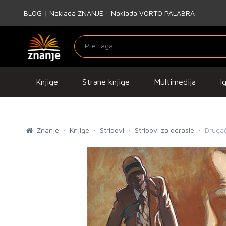
BLOG
|
Naklada ZNANJE
|
Naklada VORTO PALABRA
Knjige
Strane knjige
Multimedija
I
Znanje
Knjige
Stripovi
Stripovi za odrasle
Drugač