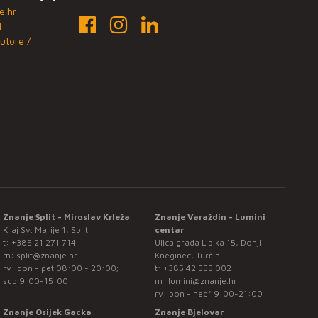
e.hr
1
utore /
Znanje Split - Miroslav Krleža
Znanje Varaždin - Lumini
Kraj Sv. Marije 1, Split
centar
t:
+385 21 271 714
Ulica grada Lipika 15, Donji
m:
split@znanje.hr
Kneginec, Turčin
rv: pon - pet 08:00 - 20:00;
t:
+385 42 555 002
sub 9:00-15:00
m:
lumini@znanje.hr
rv: pon - ned* 9:00-21:00
Znanje Osijek Gacka
Znanje Bjelovar