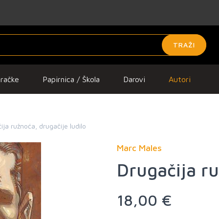
TRAŽI
gračke
Papirnica / Škola
Darovi
Autori
ija ružnoća, drugačije ludilo
Marc Males
Drugačija ru
18,00 €