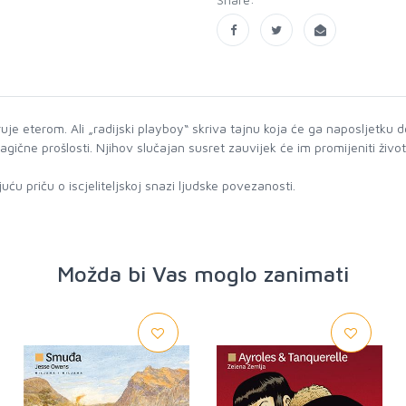
ruje eterom. Ali „radijski playboy“ skriva tajnu koja će ga naposljetku
gične prošlosti. Njihov slučajan susret zauvijek će im promijeniti živote
ću priču o iscjeliteljskoj snazi ljudske povezanosti.
Možda bi Vas moglo zanimati