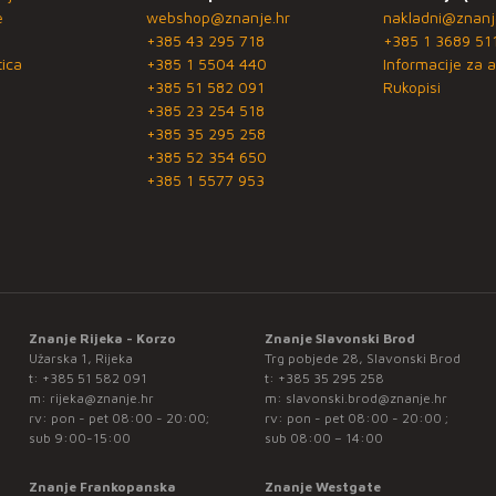
e
webshop@znanje.hr
nakladni@znanj
+385 43 295 718
+385 1 3689 51
ica
+385 1 5504 440
Informacije za a
+385 51 582 091
Rukopisi
+385 23 254 518
+385 35 295 258
+385 52 354 650
+385 1 5577 953
Znanje Rijeka - Korzo
Znanje Slavonski Brod
Užarska 1, Rijeka
Trg pobjede 28, Slavonski Brod
t:
+385 51 582 091
t:
+385 35 295 258
m:
rijeka@znanje.hr
m:
slavonski.brod@znanje.hr
rv: pon - pet 08:00 - 20:00;
rv: pon - pet 08:00 - 20:00 ;
sub 9:00-15:00
sub 08:00 – 14:00
Znanje Frankopanska
Znanje Westgate