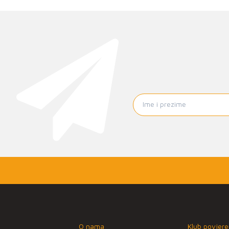
O nama
Klub povjere