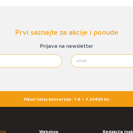
Prvi saznajte za akcije i ponude
Prijava na newsletter
Fiksni tečaj konverzije: 1 € = 7,53450 kn
nja
Webshop
Redakcija (nak