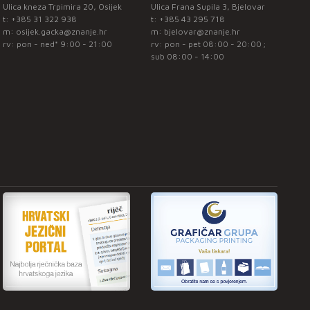
Ulica kneza Trpimira 20, Osijek
Ulica Frana Supila 3, Bjelovar
t:
+385 31 322 938
t:
+385 43 295 718
m:
osijek.gacka@znanje.hr
m:
bjelovar@znanje.hr
rv: pon - ned* 9:00 - 21:00
rv: pon - pet 08:00 - 20:00 ;
sub 08:00 - 14:00