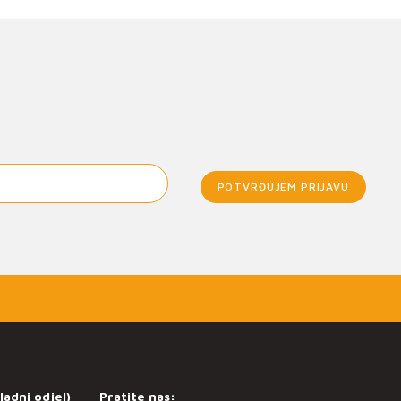
POTVRĐUJEM PRIJAVU
ladni odjel)
Pratite nas: