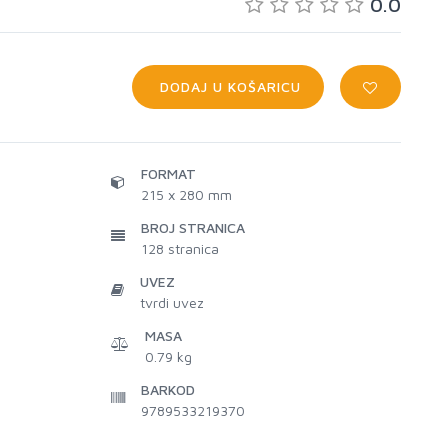
0.0
DODAJ U KOŠARICU
FORMAT
215 x 280 mm
BROJ STRANICA
128
stranica
UVEZ
tvrdi uvez
MASA
0.79 kg
BARKOD
9789533219370