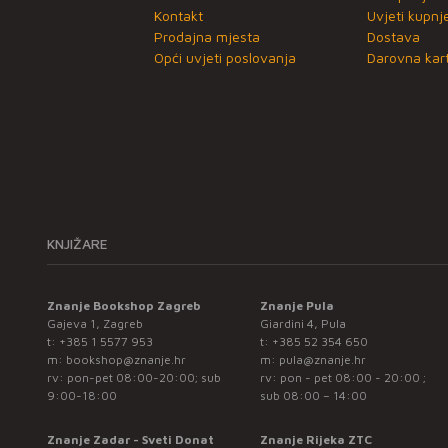
Kontakt
Uvjeti kupnj
Prodajna mjesta
Dostava
Opći uvjeti poslovanja
Darovna kart
KNJIŽARE
Znanje Bookshop Zagreb
Znanje Pula
Gajeva 1, Zagreb
Giardini 4, Pula
t:
+385 1 5577 953
t:
+385 52 354 650
m:
bookshop@znanje.hr
m:
pula@znanje.hr
rv: pon-pet 08:00-20:00; sub
rv: pon - pet 08:00 - 20:00 ;
9:00-18:00
sub 08:00 – 14:00
Znanje Zadar - Sveti Donat
Znanje Rijeka ZTC