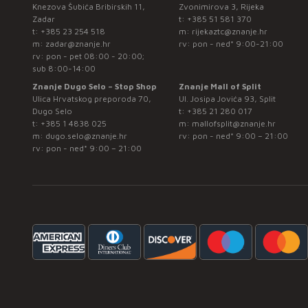
Knezova Šubića Bribirskih 11,
Zvonimirova 3, Rijeka
Zadar
t:
+385 51 581 370
t:
+385 23 254 518
m:
rijekaztc@znanje.hr
m:
zadar@znanje.hr
rv: pon - ned* 9:00-21:00
rv: pon - pet 08:00 - 20:00;
sub 8:00-14:00
Znanje Dugo Selo – Stop Shop
Znanje Mall of Split
Ulica Hrvatskog preporoda 70,
Ul. Josipa Jovića 93, Split
Dugo Selo
t:
+385 21 280 017
t:
+385 1 4838 025
m:
mallofsplit@znanje.hr
m:
dugo.selo@znanje.hr
rv: pon - ned* 9:00 – 21:00
rv: pon - ned* 9:00 – 21:00