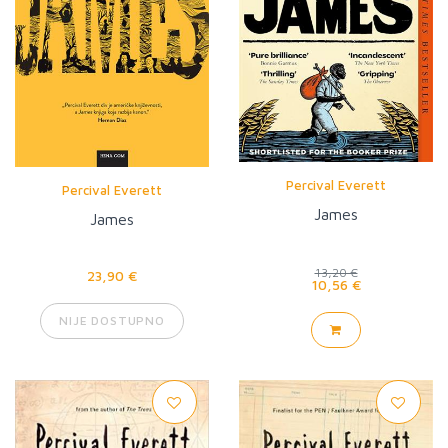
Percival Everett
Percival Everett
James
James
13,20 €
23,90 €
10,56 €
NIJE DOSTUPNO