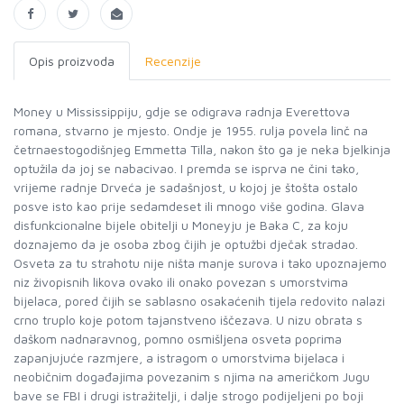
Opis proizvoda
Recenzije
Money u Mississippiju, gdje se odigrava radnja Everettova
romana, stvarno je mjesto. Ondje je 1955. rulja povela linč na
četrnaestogodišnjeg Emmetta Tilla, nakon što ga je neka bjelkinja
optužila da joj se nabacivao. I premda se isprva ne čini tako,
vrijeme radnje Drveća je sadašnjost, u kojoj je štošta ostalo
posve isto kao prije sedamdeset ili mnogo više godina. Glava
disfunkcionalne bijele obitelji u Moneyju je Baka C, za koju
doznajemo da je osoba zbog čijih je optužbi dječak stradao.
Osveta za tu strahotu nije ništa manje surova i tako upoznajemo
niz živopisnih likova ovako ili onako povezan s umorstvima
bijelaca, pored čijih se sablasno osakaćenih tijela redovito nalazi
crno truplo koje potom tajanstveno iščezava. U nizu obrata s
daškom nadnaravnog, pomno osmišljena osveta poprima
zapanjujuće razmjere, a istragom o umorstvima bijelaca i
neobičnim događajima povezanim s njima na američkom Jugu
bave se FBI i drugi istražitelji, i dalje strogo podijeljeni po boji