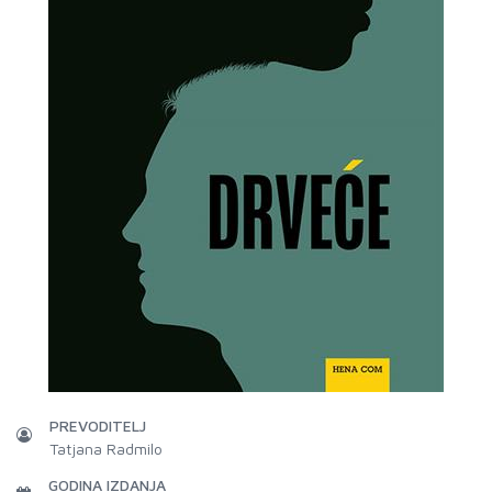
PREVODITELJ
Tatjana Radmilo
GODINA IZDANJA