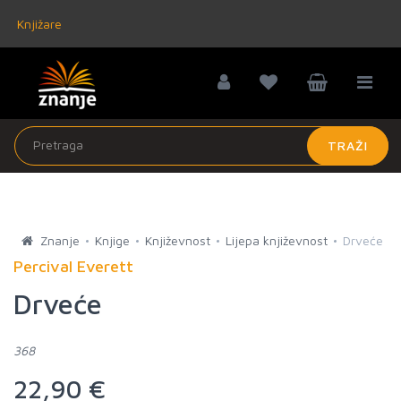
Knjižare
TRAŽI
Znanje
Knjige
Književnost
Lijepa književnost
Drveće
Percival Everett
Drveće
368
22,90 €