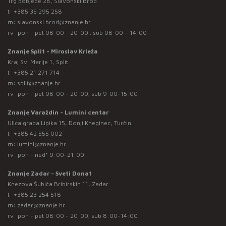
Trg pobjede 28, Slavonski Brod
t:
+385 35 295 258
m:
slavonski.brod@znanje.hr
rv: pon - pet 08:00 - 20:00 ; sub 08:00 – 14:00
Znanje Split - Miroslav Krleža
Kraj Sv. Marije 1, Split
t:
+385 21 271 714
m:
split@znanje.hr
rv: pon - pet 08:00 - 20:00; sub 9:00-15:00
Znanje Varaždin - Lumini centar
Ulica grada Lipika 15, Donji Kneginec, Turčin
t:
+385 42 555 002
m:
lumini@znanje.hr
rv: pon - ned* 9:00-21:00
Znanje Zadar - Sveti Donat
Knezova Šubića Bribirskih 11, Zadar
t:
+385 23 254 518
m:
zadar@znanje.hr
rv: pon - pet 08:00 - 20:00; sub 8:00-14:00