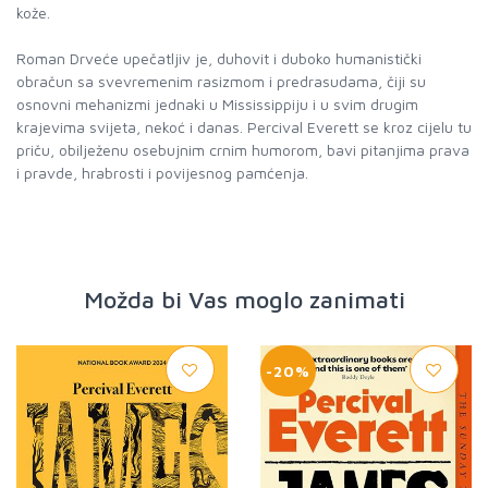
kože.
Roman Drveće upečatljiv je, duhovit i duboko humanistički
obračun sa svevremenim rasizmom i predrasudama, čiji su
osnovni mehanizmi jednaki u Mississippiju i u svim drugim
krajevima svijeta, nekoć i danas. Percival Everett se kroz cijelu tu
priču, obilježenu osebujnim crnim humorom, bavi pitanjima prava
i pravde, hrabrosti i povijesnog pamćenja.
Možda bi Vas moglo zanimati
-20%