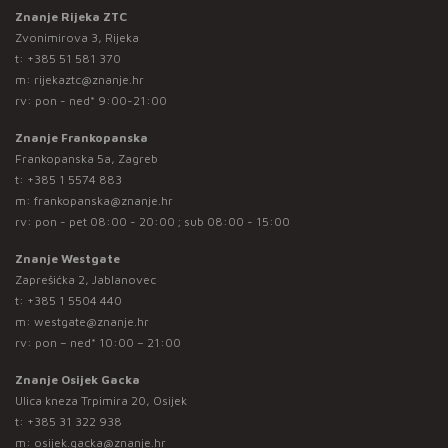
Znanje Rijeka ZTC
Zvonimirova 3, Rijeka
t:
+385 51 581 370
m:
rijekaztc@znanje.hr
rv: pon - ned* 9:00-21:00
Znanje Frankopanska
Frankopanska 5a, Zagreb
t:
+385 1 5574 883
m:
frankopanska@znanje.hr
rv: pon - pet 08:00 - 20:00 ; sub 08:00 - 15:00
Znanje Westgate
Zaprešićka 2, Jablanovec
t:
+385 1 5504 440
m:
westgate@znanje.hr
rv: pon – ned* 10:00 – 21:00
Znanje Osijek Gacka
Ulica kneza Trpimira 20, Osijek
t:
+385 31 322 938
m:
osijek.gacka@znanje.hr