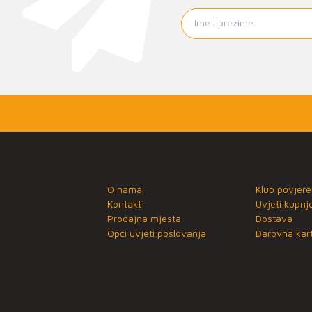
O nama
Klub povjere
Kontakt
Uvjeti kupnj
Prodajna mjesta
Dostava
Opći uvjeti poslovanja
Darovna kart