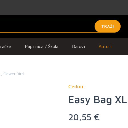
TRAŽI
gračke
Papirnica / Škola
Darovi
Autori
, Flower Bird
Cedon
Easy Bag XL
20,55 €