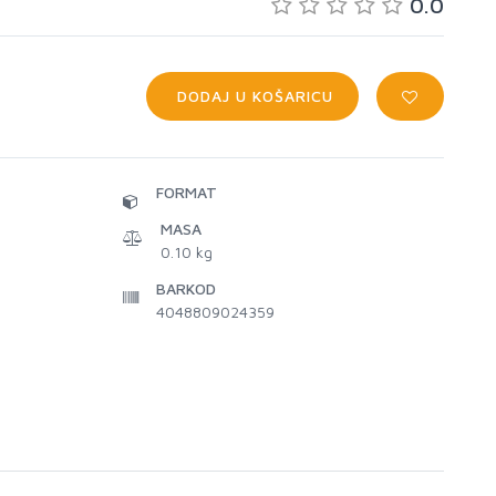
0.0
DODAJ U KOŠARICU
FORMAT
MASA
0.10 kg
BARKOD
4048809024359