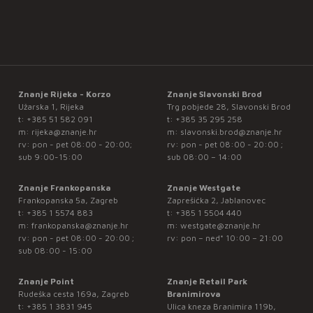
Znanje Rijeka - Korzo
Znanje Slavonski Brod
Užarska 1, Rijeka
Trg pobjede 28, Slavonski Brod
t:
+385 51 582 091
t:
+385 35 295 258
m:
rijeka@znanje.hr
m:
slavonski.brod@znanje.hr
rv: pon - pet 08:00 - 20:00;
rv: pon - pet 08:00 - 20:00 ;
sub 9:00-15:00
sub 08:00 – 14:00
Znanje Frankopanska
Znanje Westgate
Frankopanska 5a, Zagreb
Zaprešićka 2, Jablanovec
t:
+385 1 5574 883
t:
+385 1 5504 440
m:
frankopanska@znanje.hr
m:
westgate@znanje.hr
rv: pon - pet 08:00 - 20:00 ;
rv: pon – ned* 10:00 – 21:00
sub 08:00 - 15:00
Znanje Point
Znanje Retail Park
Rudeška cesta 169a, Zagreb
Branimirova
t:
+385 1 3831 945
Ulica kneza Branimira 119b,