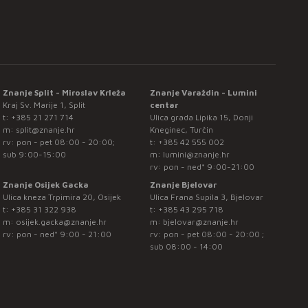
Znanje Split - Miroslav Krleža
Znanje Varaždin - Lumini
Kraj Sv. Marije 1, Split
centar
t:
+385 21 271 714
Ulica grada Lipika 15, Donji
m:
split@znanje.hr
Kneginec, Turčin
rv: pon - pet 08:00 - 20:00;
t:
+385 42 555 002
sub 9:00-15:00
m:
lumini@znanje.hr
rv: pon - ned* 9:00-21:00
Znanje Osijek Gacka
Znanje Bjelovar
Ulica kneza Trpimira 20, Osijek
Ulica Frana Supila 3, Bjelovar
t:
+385 31 322 938
t:
+385 43 295 718
m:
osijek.gacka@znanje.hr
m:
bjelovar@znanje.hr
rv: pon - ned* 9:00 - 21:00
rv: pon - pet 08:00 - 20:00 ;
sub 08:00 - 14:00