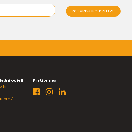
POTVRĐUJEM PRIJAVU
ladni odjel)
Pratite nas:
e.hr
1
utore /