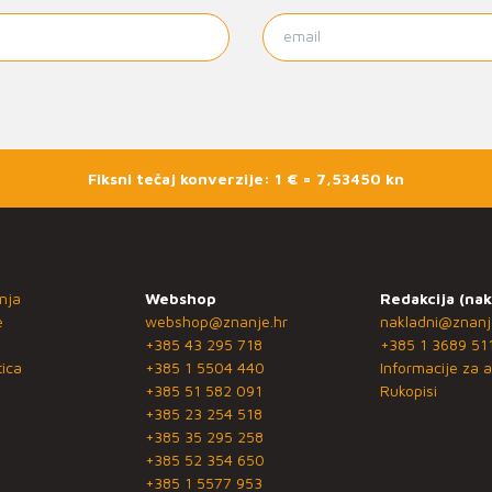
Fiksni tečaj konverzije: 1 € = 7,53450 kn
nja
Webshop
Redakcija (nak
e
webshop@znanje.hr
nakladni@znanj
+385 43 295 718
+385 1 3689 51
ica
+385 1 5504 440
Informacije za a
+385 51 582 091
Rukopisi
+385 23 254 518
+385 35 295 258
+385 52 354 650
+385 1 5577 953