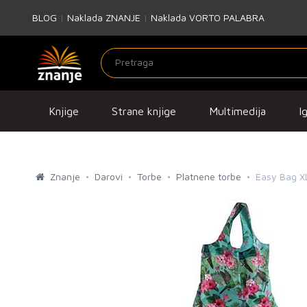
BLOG
|
Naklada ZNANJE
|
Naklada VORTO PALABRA
Knjige
Strane knjige
Multimedija
I
Znanje
Darovi
Torbe
Platnene torbe
Easy Bag XL