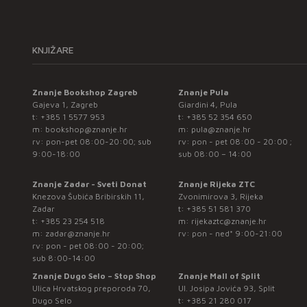
KNJIŽARE
Znanje Bookshop Zagreb
Znanje Pula
Gajeva 1, Zagreb
Giardini 4, Pula
t:
+385 1 5577 953
t:
+385 52 354 650
m:
bookshop@znanje.hr
m:
pula@znanje.hr
rv: pon-pet 08:00-20:00; sub
rv: pon - pet 08:00 - 20:00 ;
9:00-18:00
sub 08:00 – 14:00
Znanje Zadar - Sveti Donat
Znanje Rijeka ZTC
Knezova Šubića Bribirskih 11,
Zvonimirova 3, Rijeka
Zadar
t:
+385 51 581 370
t:
+385 23 254 518
m:
rijekaztc@znanje.hr
m:
zadar@znanje.hr
rv: pon - ned* 9:00-21:00
rv: pon - pet 08:00 - 20:00;
sub 8:00-14:00
Znanje Dugo Selo – Stop Shop
Znanje Mall of Split
Ulica Hrvatskog preporoda 70,
Ul. Josipa Jovića 93, Split
Dugo Selo
t:
+385 21 280 017