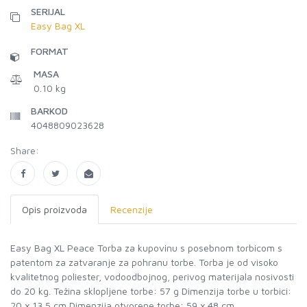
SERIJAL
Easy Bag XL
FORMAT
MASA
0.10 kg
BARKOD
4048809023628
Share:
Opis proizvoda
Recenzije
Easy Bag XL Peace Torba za kupovinu s posebnom torbicom s
patentom za zatvaranje za pohranu torbe. Torba je od visoko
kvalitetnog poliester, vodoodbojnog, perivog materijala nosivosti
do 20 kg. Težina sklopljene torbe: 57 g Dimenzija torbe u torbici:
20 x 13,5 cm Dimenzija otvorene torbe: 59 x 48 cm