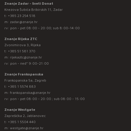
Znanje Zadar - Sveti Donat
Knezova Šubića Bribirskih 11, Zadar
t:
+385 23 254 518
m:
zadar@znanje.hr
rv: pon - pet 08:00 - 20:00; sub 8:00-14:00
Znanje Rijeka ZTC
Zvonimirova 3, Rijeka
t:
+385 51 581 370
m:
rijekaztc@znanje.hr
rv: pon - ned* 9:00-21:00
Znanje Frankopanska
Frankopanska 5a, Zagreb
t:
+385 1 5574 883
m:
frankopanska@znanje.hr
rv: pon - pet 08:00 - 20:00 ; sub 08:00 - 15:00
Znanje Westgate
Zaprešićka 2, Jablanovec
t:
+385 1 5504 440
m:
westgate@znanje.hr