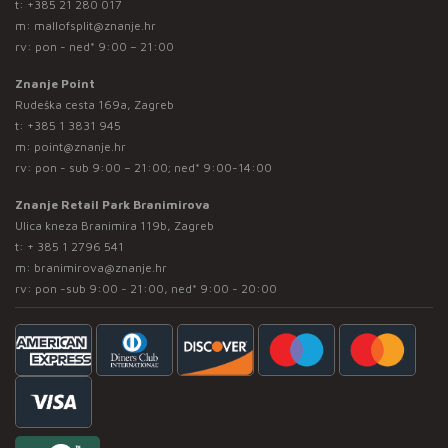
t:
+385 21 280 017
m:
mallofsplit@znanje.hr
rv: pon - ned* 9:00 – 21:00
Znanje Point
Rudeška cesta 169a, Zagreb
t:
+385 1 3831 945
m:
point@znanje.hr
rv: pon - sub 9:00 – 21:00; ned* 9:00-14:00
Znanje Retail Park Branimirova
Ulica kneza Branimira 119b, Zagreb
t:
+ 385 1 2796 541
m:
branimirova@znanje.hr
rv: pon -sub 9:00 - 21:00, ned* 9:00 - 20:00