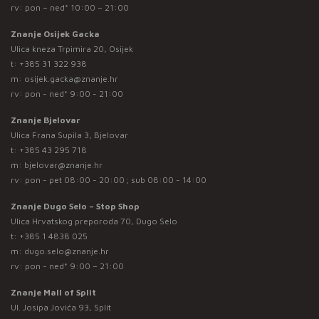
rv: pon – ned* 10:00 – 21:00
Znanje Osijek Gacka
Ulica kneza Trpimira 20, Osijek
t:
+385 31 322 938
m:
osijek.gacka@znanje.hr
rv: pon - ned* 9:00 - 21:00
Znanje Bjelovar
Ulica Frana Supila 3, Bjelovar
t:
+385 43 295 718
m:
bjelovar@znanje.hr
rv: pon - pet 08:00 - 20:00 ; sub 08:00 - 14:00
Znanje Dugo Selo – Stop Shop
Ulica Hrvatskog preporoda 70, Dugo Selo
t:
+385 1 4838 025
m:
dugo.selo@znanje.hr
rv: pon - ned* 9:00 – 21:00
Znanje Mall of Split
Ul. Josipa Jovića 93, Split