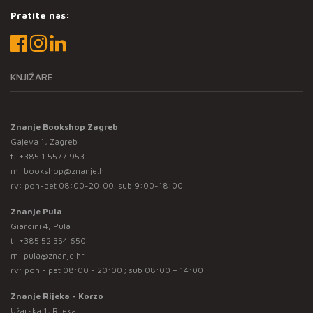
Pratite nas:
KNJIŽARE
Znanje Bookshop Zagreb
Gajeva 1, Zagreb
t:
+385 1 5577 953
m:
bookshop@znanje.hr
rv: pon-pet 08:00-20:00; sub 9:00-18:00
Znanje Pula
Giardini 4, Pula
t:
+385 52 354 650
m:
pula@znanje.hr
rv: pon - pet 08:00 - 20:00 ; sub 08:00 – 14:00
Znanje Rijeka - Korzo
Užarska 1, Rijeka