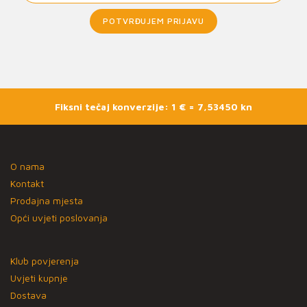
POTVRĐUJEM PRIJAVU
Fiksni tečaj konverzije: 1 € = 7,53450 kn
O nama
Kontakt
Prodajna mjesta
Opći uvjeti poslovanja
Klub povjerenja
Uvjeti kupnje
Dostava