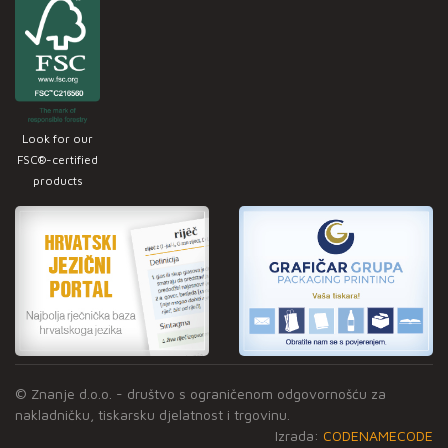
Look for our
FSC®-certified
products
© Znanje d.o.o. - društvo s ograničenom odgovornošću za
nakladničku, tiskarsku djelatnost i trgovinu.
Izrada:
CODENAMECODE