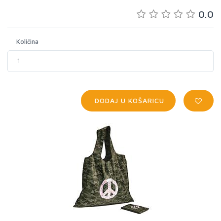
0.0
Količina
DODAJ U KOŠARICU