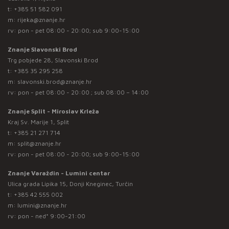
t:
+385 51 582 091
m:
rijeka@znanje.hr
rv: pon - pet 08:00 - 20:00; sub 9:00-15:00
Znanje Slavonski Brod
Trg pobjede 28, Slavonski Brod
t:
+385 35 295 258
m:
slavonski.brod@znanje.hr
rv: pon - pet 08:00 - 20:00 ; sub 08:00 – 14:00
Znanje Split - Miroslav Krleža
Kraj Sv. Marije 1, Split
t:
+385 21 271 714
m:
split@znanje.hr
rv: pon - pet 08:00 - 20:00; sub 9:00-15:00
Znanje Varaždin - Lumini centar
Ulica grada Lipika 15, Donji Kneginec, Turčin
t:
+385 42 555 002
m:
lumini@znanje.hr
rv: pon - ned* 9:00-21:00