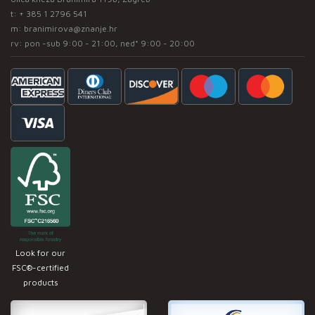
t:
+ 385 1 2796 541
m:
branimirova@znanje.hr
rv: pon -sub 9:00 - 21:00, ned* 9:00 - 20:00
Look for our
FSC®-certified
products