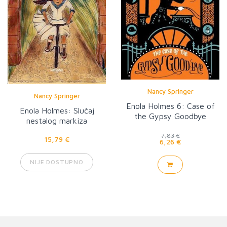
Nancy Springer
Nancy Springer
Enola Holmes 6: Case of
Enola Holmes: Slučaj
the Gypsy Goodbye
nestalog markiza
7,83 €
15,79 €
6,26 €
NIJE DOSTUPNO