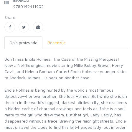
BARKOD
9780142411902
Share:
Opis proizvoda
Recenzije
Don`t miss Enola Holmes: The Case of the Missing Marquess!
Now a Netflix original movie starring Millie Bobby Brown, Henry
Cavill, and Helena Bonham Carter! Enola Holmes--younger sister
to Sherlock Holmes--is back on another case!
Enola Holmes is being hunted by the world`s most famous
detective--her own brother, Sherlock Holmes. But while she is on
the run in the world`s biggest, darkest, dirtiest city, she discovers
a hidden cache of charcoal drawings and feels as if she is a soul
mate to the girl who drew them. But that girl, Lady Cecily, has
disappeared without a trace. Braving the midnight streets, Enola
must unravel the clues to find this left-handed lady, but in order