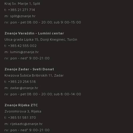
Kraj Sv. Marije 1, Split
t:
+385 21 271 714
m:
split@znanje.hr
rv: pon - pet 08:00 - 20:00; sub 9:00-15:00
Znanje Varaždin - Lumini centar
Ulica grada Lipika 15, Donji Kneginec, Turčin
t:
+385 42 555 002
m:
lumini@znanje.hr
rv: pon - ned* 9:00-21:00
Znanje Zadar - Sveti Donat
Knezova Šubića Bribirskih 11, Zadar
t:
+385 23 254 518
m:
zadar@znanje.hr
rv: pon - pet 08:00 - 20:00; sub 8:00-14:00
Znanje Rijeka ZTC
Zvonimirova 3, Rijeka
t:
+385 51 581 370
m:
rijekaztc@znanje.hr
rv: pon - ned* 9:00-21:00