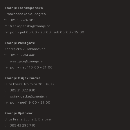
Znanje Frankopanska
Frankopanska 5a, Zagreb
t:
+385 1 5574 883
m:
frankopanska@znanje.hr
rv: pon - pet 08:00 - 20:00 ; sub 08:00 - 15:00
Znanje Westgate
Zaprešićka 2, Jablanovec
t:
+385 1 5504 440
m:
westgate@znanje.hr
rv: pon – ned* 10:00 – 21:00
Znanje Osijek Gacka
Ulica kneza Trpimira 20, Osijek
t:
+385 31 322 938
m:
osijek.gacka@znanje.hr
rv: pon - ned* 9:00 - 21:00
Znanje Bjelovar
Ulica Frana Supila 3, Bjelovar
t:
+385 43 295 718