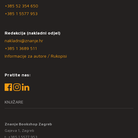
+385 52 354 650
+385 1 5577 953
Redakcija (nakladni odjel)
nakladni@znanje.hr
+385 1 3689 511
Informacije za autore / Rukopisi
Pratite nas:
KNJIŽARE
Znanje Bookshop Zagreb
Gajeva 1, Zagreb
t:
+385 1 5577 953