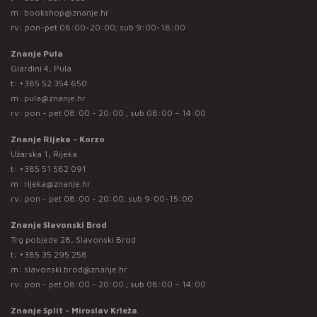
m:
bookshop@znanje.hr
rv: pon-pet 08:00-20:00; sub 9:00-18:00
Znanje Pula
Giardini 4, Pula
t:
+385 52 354 650
m:
pula@znanje.hr
rv: pon - pet 08:00 - 20:00 ; sub 08:00 – 14:00
Znanje Rijeka - Korzo
Užarska 1, Rijeka
t:
+385 51 582 091
m:
rijeka@znanje.hr
rv: pon - pet 08:00 - 20:00; sub 9:00-15:00
Znanje Slavonski Brod
Trg pobjede 28, Slavonski Brod
t:
+385 35 295 258
m:
slavonski.brod@znanje.hr
rv: pon - pet 08:00 - 20:00 ; sub 08:00 – 14:00
Znanje Split - Miroslav Krleža