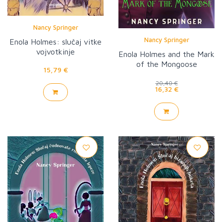
Nancy Springer
Nancy Springer
Enola Holmes: slučaj vitke
vojvotkinje
Enola Holmes and the Mark
of the Mongoose
15,79 €
20,40 €
16,32 €