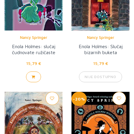
Nancy Springer
Nancy Springer
Enola Holmes: slučaj
Enola Holmes: Slučaj
čudnovate ružičaste
bizarnih buketa
lepeze
15,79 €
15,79 €
NIJE DOSTUPNO
-20%