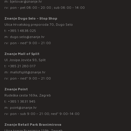
m:
bjelovar@znanje.hr
rv: pon - pet 08:00 - 20:00 ; sub 08:00 - 14:00
Znanje Dugo Selo – Stop Shop
Ulica Hrvatskog preporoda 70, Dugo Selo
t:
+385 1 4838 025
m:
dugo.selo@znanje.hr
rv: pon - ned* 9:00 – 21:00
Znanje Mall of Split
Ul. Josipa Jovića 93, Split
t:
+385 21 280 017
m:
mallofsplit@znanje.hr
rv: pon - ned* 9:00 – 21:00
Znanje Point
Rudeška cesta 169a, Zagreb
t:
+385 1 3831 945
m:
point@znanje.hr
rv: pon - sub 9:00 – 21:00; ned* 9:00-14:00
Znanje Retail Park Branimirova
Ulica kneza Branimira 119b, Zagreb