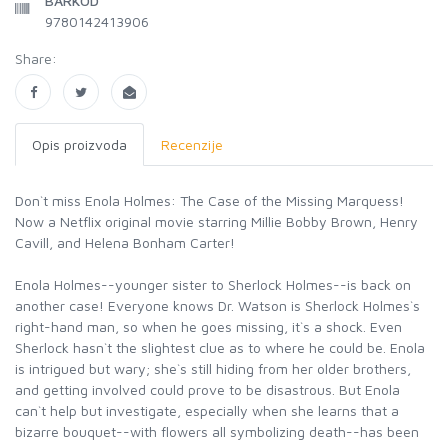
BARKOD
9780142413906
Share:
Opis proizvoda
Recenzije
Don`t miss Enola Holmes: The Case of the Missing Marquess!
Now a Netflix original movie starring Millie Bobby Brown, Henry
Cavill, and Helena Bonham Carter!
Enola Holmes--younger sister to Sherlock Holmes--is back on
another case! Everyone knows Dr. Watson is Sherlock Holmes`s
right-hand man, so when he goes missing, it`s a shock. Even
Sherlock hasn`t the slightest clue as to where he could be. Enola
is intrigued but wary; she`s still hiding from her older brothers,
and getting involved could prove to be disastrous. But Enola
can`t help but investigate, especially when she learns that a
bizarre bouquet--with flowers all symbolizing death--has been