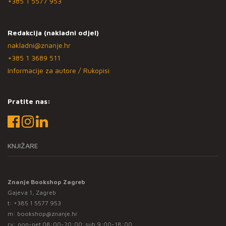
+385 1 5577 953
Redakcija (nakladni odjel)
nakladni@znanje.hr
+385 1 3689 511
Informacije za autore / Rukopisi
Pratite nas:
KNJIŽARE
Znanje Bookshop Zagreb
Gajeva 1, Zagreb
t:
+385 1 5577 953
m:
bookshop@znanje.hr
rv: pon-pet 08:00-20:00; sub 9:00-18:00