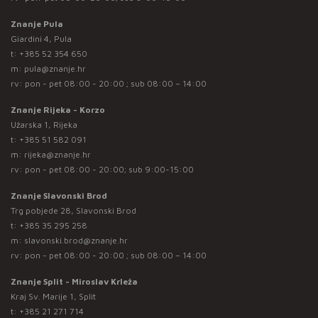
Znanje Pula
Giardini 4, Pula
t:
+385 52 354 650
m:
pula@znanje.hr
rv: pon - pet 08:00 - 20:00 ; sub 08:00 – 14:00
Znanje Rijeka - Korzo
Užarska 1, Rijeka
t:
+385 51 582 091
m:
rijeka@znanje.hr
rv: pon - pet 08:00 - 20:00; sub 9:00-15:00
Znanje Slavonski Brod
Trg pobjede 28, Slavonski Brod
t:
+385 35 295 258
m:
slavonski.brod@znanje.hr
rv: pon - pet 08:00 - 20:00 ; sub 08:00 – 14:00
Znanje Split - Miroslav Krleža
Kraj Sv. Marije 1, Split
t:
+385 21 271 714