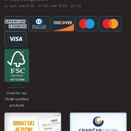
rv: pon -sub 9:00 - 21:00, ned* 9:00 - 20:00
Look for our
FSC®-certified
products