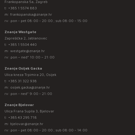
Frankopanska 5a, Zagreb
t:
+385 1 5574 883
m:
frankopanska@znanje.hr
rv: pon - pet 08:00 - 20:00 ; sub 08:00 - 15:00
Znanje Westgate
Zaprešićka 2, Jablanovec
t:
+385 1 5504 440
m:
westgate@znanje.hr
rv: pon – ned* 10:00 – 21:00
Znanje Osijek Gacka
Ulica kneza Trpimira 20, Osijek
t:
+385 31 322 938
m:
osijek.gacka@znanje.hr
rv: pon - ned* 9:00 - 21:00
Znanje Bjelovar
Ulica Frana Supila 3, Bjelovar
t:
+385 43 295 718
m:
bjelovar@znanje.hr
rv: pon - pet 08:00 - 20:00 ; sub 08:00 - 14:00