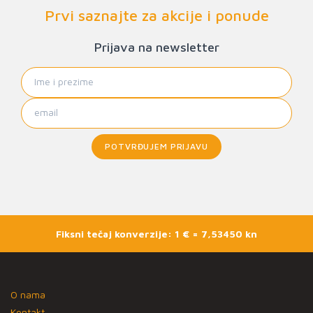
Prvi saznajte za akcije i ponude
Prijava na newsletter
POTVRĐUJEM PRIJAVU
Fiksni tečaj konverzije: 1 € = 7,53450 kn
O nama
Kontakt