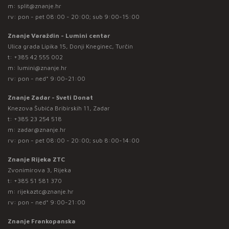
m:
split@znanje.hr
rv: pon - pet 08:00 - 20:00; sub 9:00-15:00
Znanje Varaždin - Lumini centar
Ulica grada Lipika 15, Donji Kneginec, Turčin
t:
+385 42 555 002
m:
lumini@znanje.hr
rv: pon - ned* 9:00-21:00
Znanje Zadar - Sveti Donat
Knezova Šubića Bribirskih 11, Zadar
t:
+385 23 254 518
m:
zadar@znanje.hr
rv: pon - pet 08:00 - 20:00; sub 8:00-14:00
Znanje Rijeka ZTC
Zvonimirova 3, Rijeka
t:
+385 51 581 370
m:
rijekaztc@znanje.hr
rv: pon - ned* 9:00-21:00
Znanje Frankopanska