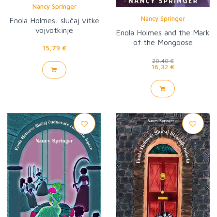
Nancy Springer
Nancy Springer
Enola Holmes: slučaj vitke
vojvotkinje
Enola Holmes and the Mark
of the Mongoose
15,79 €
20,40 €
16,32 €