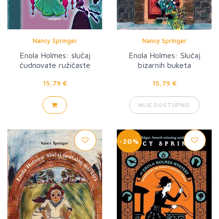
Nancy Springer
Nancy Springer
Enola Holmes: slučaj
Enola Holmes: Slučaj
čudnovate ružičaste
bizarnih buketa
lepeze
15,79 €
15,79 €
NIJE DOSTUPNO
-20%