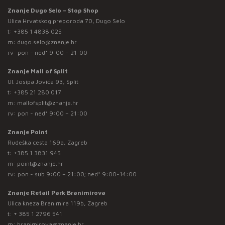
Znanje Dugo Selo – Stop Shop
Ulica Hrvatskog preporoda 70, Dugo Selo
t:
+385 1 4838 025
m:
dugo.selo@znanje.hr
rv: pon - ned* 9:00 – 21:00
Znanje Mall of Split
Ul. Josipa Jovića 93, Split
t:
+385 21 280 017
m:
mallofsplit@znanje.hr
rv: pon - ned* 9:00 – 21:00
Znanje Point
Rudeška cesta 169a, Zagreb
t:
+385 1 3831 945
m:
point@znanje.hr
rv: pon - sub 9:00 – 21:00; ned* 9:00-14:00
Znanje Retail Park Branimirova
Ulica kneza Branimira 119b, Zagreb
t:
+ 385 1 2796 541
m:
branimirova@znanje.hr