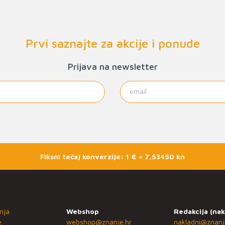
Prvi saznajte za akcije i ponude
Prijava na newsletter
Fiksni tečaj konverzije: 1 € = 7,53450 kn
nja
Webshop
Redakcija (nak
e
webshop@znanje.hr
nakladni@znanj