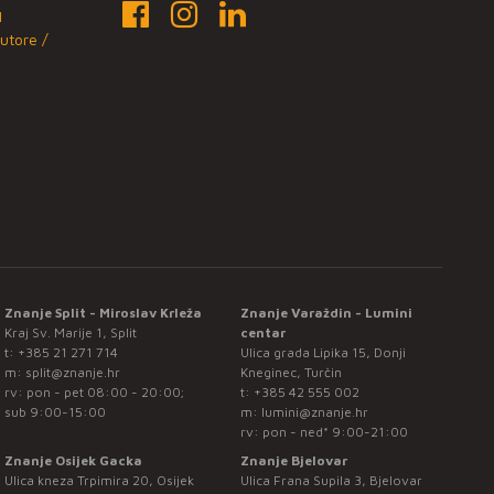
1
utore /
Znanje Split - Miroslav Krleža
Znanje Varaždin - Lumini
Kraj Sv. Marije 1, Split
centar
t:
+385 21 271 714
Ulica grada Lipika 15, Donji
m:
split@znanje.hr
Kneginec, Turčin
rv: pon - pet 08:00 - 20:00;
t:
+385 42 555 002
sub 9:00-15:00
m:
lumini@znanje.hr
rv: pon - ned* 9:00-21:00
Znanje Osijek Gacka
Znanje Bjelovar
Ulica kneza Trpimira 20, Osijek
Ulica Frana Supila 3, Bjelovar