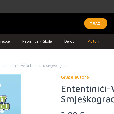
TRAŽI
gračke
Papirnica / Škola
Darovi
Autori
Ententinići-Veliki koncert u Smješkogradu
Grupa autora
Ententinići-
Smješkogra