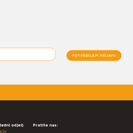
POTVRĐUJEM PRIJAVU
ladni odjel)
Pratite nas:
e.hr