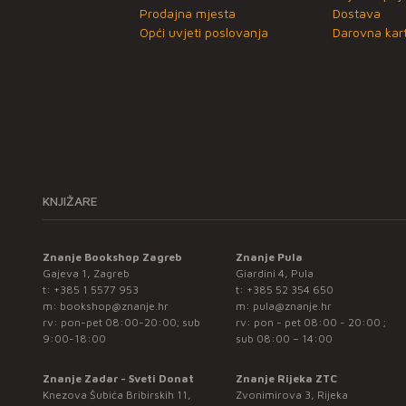
Prodajna mjesta
Dostava
Opći uvjeti poslovanja
Darovna kart
KNJIŽARE
Znanje Bookshop Zagreb
Znanje Pula
Gajeva 1, Zagreb
Giardini 4, Pula
t:
+385 1 5577 953
t:
+385 52 354 650
m:
bookshop@znanje.hr
m:
pula@znanje.hr
rv: pon-pet 08:00-20:00; sub
rv: pon - pet 08:00 - 20:00 ;
9:00-18:00
sub 08:00 – 14:00
Znanje Zadar - Sveti Donat
Znanje Rijeka ZTC
Knezova Šubića Bribirskih 11,
Zvonimirova 3, Rijeka