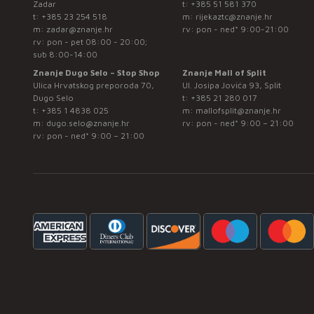
Zadar
t:
+385 51 581 370
t:
+385 23 254 518
m:
rijekaztc@znanje.hr
m:
zadar@znanje.hr
rv: pon - ned* 9:00-21:00
rv: pon - pet 08:00 - 20:00;
sub 8:00-14:00
Znanje Dugo Selo – Stop Shop
Znanje Mall of Split
Ulica Hrvatskog preporoda 70,
Ul. Josipa Jovića 93, Split
Dugo Selo
t:
+385 21 280 017
t:
+385 1 4838 025
m:
mallofsplit@znanje.hr
m:
dugo.selo@znanje.hr
rv: pon - ned* 9:00 – 21:00
rv: pon - ned* 9:00 – 21:00