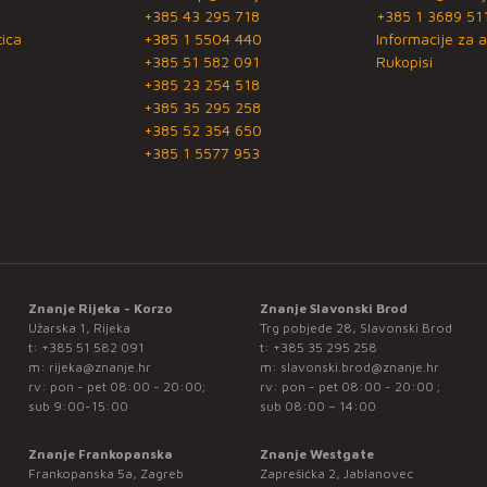
+385 43 295 718
+385 1 3689 51
ica
+385 1 5504 440
Informacije za a
+385 51 582 091
Rukopisi
+385 23 254 518
+385 35 295 258
+385 52 354 650
+385 1 5577 953
Znanje Rijeka - Korzo
Znanje Slavonski Brod
Užarska 1, Rijeka
Trg pobjede 28, Slavonski Brod
t:
+385 51 582 091
t:
+385 35 295 258
m:
rijeka@znanje.hr
m:
slavonski.brod@znanje.hr
rv: pon - pet 08:00 - 20:00;
rv: pon - pet 08:00 - 20:00 ;
sub 9:00-15:00
sub 08:00 – 14:00
Znanje Frankopanska
Znanje Westgate
Frankopanska 5a, Zagreb
Zaprešićka 2, Jablanovec