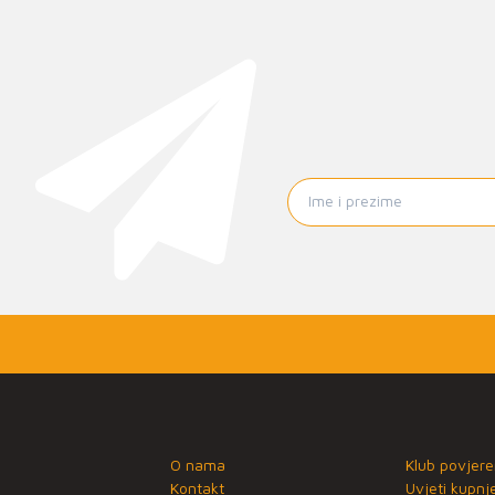
O nama
Klub povjere
Kontakt
Uvjeti kupnj