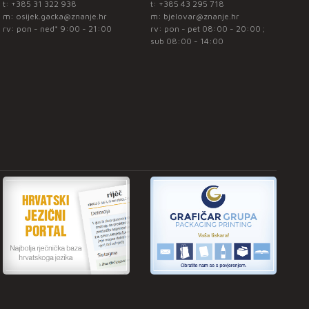
t:
+385 31 322 938
t:
+385 43 295 718
m:
osijek.gacka@znanje.hr
m:
bjelovar@znanje.hr
rv: pon - ned* 9:00 - 21:00
rv: pon - pet 08:00 - 20:00 ;
sub 08:00 - 14:00