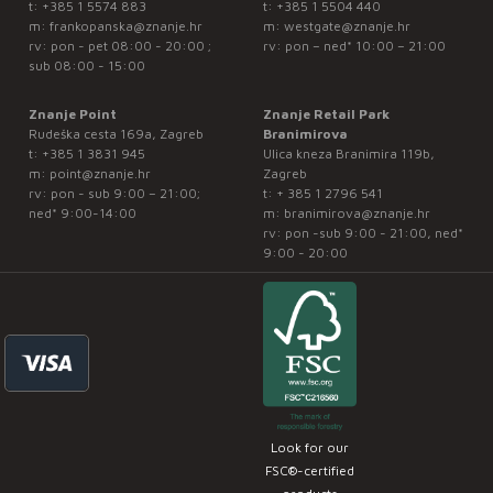
t:
+385 1 5574 883
t:
+385 1 5504 440
m:
frankopanska@znanje.hr
m:
westgate@znanje.hr
rv: pon - pet 08:00 - 20:00 ;
rv: pon – ned* 10:00 – 21:00
sub 08:00 - 15:00
Znanje Point
Znanje Retail Park
Rudeška cesta 169a, Zagreb
Branimirova
t:
+385 1 3831 945
Ulica kneza Branimira 119b,
m:
point@znanje.hr
Zagreb
rv: pon - sub 9:00 – 21:00;
t:
+ 385 1 2796 541
ned* 9:00-14:00
m:
branimirova@znanje.hr
rv: pon -sub 9:00 - 21:00, ned*
9:00 - 20:00
Look for our
FSC®-certified