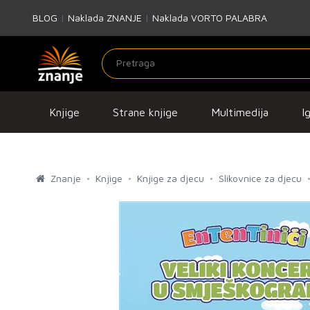
BLOG
|
Naklada ZNANJE
|
Naklada VORTO PALABRA
Knjige
Strane knjige
Multimedija
I
Znanje
Knjige
Knjige za djecu
Slikovnice za djecu