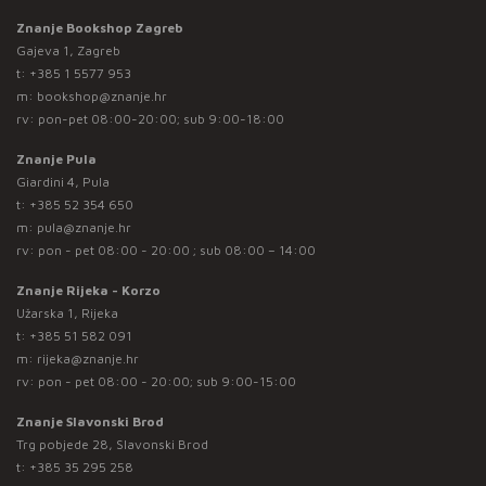
Znanje Bookshop Zagreb
Gajeva 1, Zagreb
t:
+385 1 5577 953
m:
bookshop@znanje.hr
rv: pon-pet 08:00-20:00; sub 9:00-18:00
Znanje Pula
Giardini 4, Pula
t:
+385 52 354 650
m:
pula@znanje.hr
rv: pon - pet 08:00 - 20:00 ; sub 08:00 – 14:00
Znanje Rijeka - Korzo
Užarska 1, Rijeka
t:
+385 51 582 091
m:
rijeka@znanje.hr
rv: pon - pet 08:00 - 20:00; sub 9:00-15:00
Znanje Slavonski Brod
Trg pobjede 28, Slavonski Brod
t:
+385 35 295 258