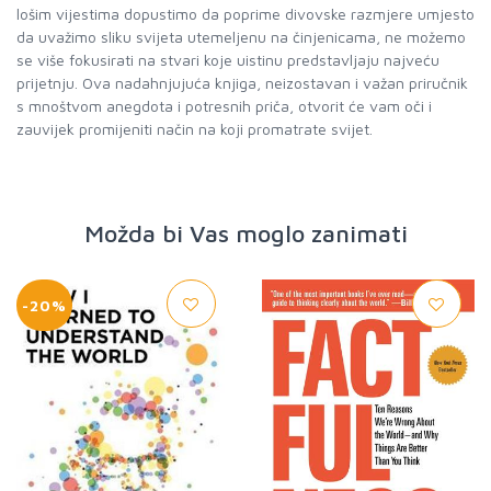
lošim vijestima dopustimo da poprime divovske razmjere umjesto
da uvažimo sliku svijeta utemeljenu na činjenicama, ne možemo
se više fokusirati na stvari koje uistinu predstavljaju najveću
prijetnju. Ova nadahnjujuća knjiga, neizostavan i važan priručnik
s mnoštvom anegdota i potresnih priča, otvorit će vam oči i
zauvijek promijeniti način na koji promatrate svijet.
Možda bi Vas moglo zanimati
-20%