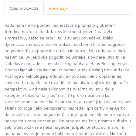
Opis proizvoda
Recenzije
Kada nam netko postavi jednostavna pitanja o globalnim
trendovima: koliki postotak svjetskog stanovništva živi u
siromaštvu, zašto se broj ljudi u svijetu povećava, koliko
djevojčica završava osnovnu školu, sustavno biramo pogrešne
odgovore. Toliko pogrešne da će čimpanza, koja odgovore bira
nasumice, uvijek bolje pogoditi od učitelja, novinara, dobitnika
Nobelove nagrade ili investicijskog bankara. Hans Rosling, vrsni
švedski liječnik i statističar, uz pomoć Anne Rosling Rönlund i Ole
Roslinga u Faktologiji predstavlja novo radikalno objašnjenje
zašto se to događa i otkriva deset instinkata koji iskrivljuju našu
perspektivu – od naše sklonosti da dijelimo svijet u dvije
kategorije (obično na „nas“ i „njih“) preko načina na koji
konzumiramo sadržaje koje nam serviraju mediji (a koji potiču naš
strah) do toga kako percipiramo napredak (pri čemu vjerujemo
da se većina stvari pogoršava). Naš je problem što smo zapravo
nesvjesni svoga neznanja i što predrasude koje nosimo duboko u
sebi utječu čak i na naša nagađanja. Ipak, unatoč svim svojim
manama, svijet je mnogo bolji nego što mi to mislimo. No kada