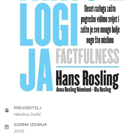
PREVODITELJ
Nikolina Dadić
GODINA IZDANJA
2020