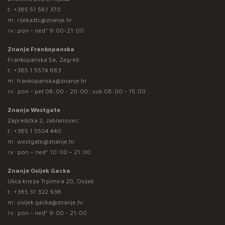
t:
+385 51 581 370
m:
rijekaztc@znanje.hr
rv: pon - ned* 9:00-21:00
Znanje Frankopanska
Frankopanska 5a, Zagreb
t:
+385 1 5574 883
m:
frankopanska@znanje.hr
rv: pon - pet 08:00 - 20:00 ; sub 08:00 - 15:00
Znanje Westgate
Zaprešićka 2, Jablanovec
t:
+385 1 5504 440
m:
westgate@znanje.hr
rv: pon – ned* 10:00 – 21:00
Znanje Osijek Gacka
Ulica kneza Trpimira 20, Osijek
t:
+385 31 322 938
m:
osijek.gacka@znanje.hr
rv: pon - ned* 9:00 - 21:00