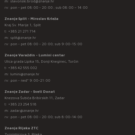
m:
slavonski.brod@znanje.hr
rv: pon - pet 08:00 - 20:00 ; sub 08:00 – 14:00
Znanje Split - Miroslav Krleža
Kraj Sv. Marije 1, Split
t:
+385 21 271 714
m:
split@znanje.hr
rv: pon - pet 08:00 - 20:00; sub 9:00-15:00
Znanje Varaždin - Lumini centar
Ulica grada Lipika 15, Donji Kneginec, Turčin
t:
+385 42 555 002
m:
lumini@znanje.hr
rv: pon - ned* 9:00-21:00
Znanje Zadar - Sveti Donat
Knezova Šubića Bribirskih 11, Zadar
t:
+385 23 254 518
m:
zadar@znanje.hr
rv: pon - pet 08:00 - 20:00; sub 8:00-14:00
Znanje Rijeka ZTC
Zvonimirova 3, Rijeka