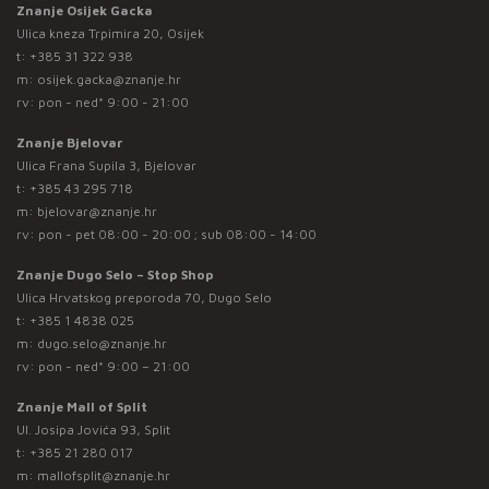
Znanje Osijek Gacka
Ulica kneza Trpimira 20, Osijek
t:
+385 31 322 938
m:
osijek.gacka@znanje.hr
rv: pon - ned* 9:00 - 21:00
Znanje Bjelovar
Ulica Frana Supila 3, Bjelovar
t:
+385 43 295 718
m:
bjelovar@znanje.hr
rv: pon - pet 08:00 - 20:00 ; sub 08:00 - 14:00
Znanje Dugo Selo – Stop Shop
Ulica Hrvatskog preporoda 70, Dugo Selo
t:
+385 1 4838 025
m:
dugo.selo@znanje.hr
rv: pon - ned* 9:00 – 21:00
Znanje Mall of Split
Ul. Josipa Jovića 93, Split
t:
+385 21 280 017
m:
mallofsplit@znanje.hr