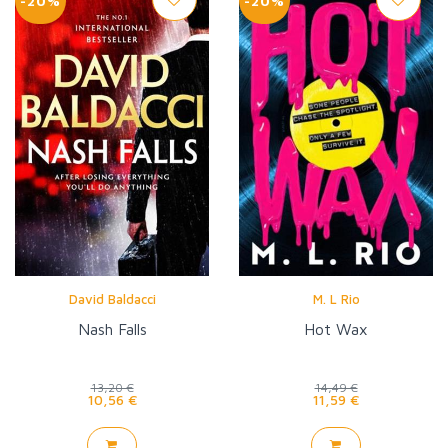
-20%
-20%
David Baldacci
M. L Rio
Nash Falls
Hot Wax
13,20 €
14,49 €
10,56 €
11,59 €