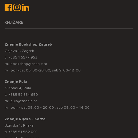
KNJIŽARE
Znanje Bookshop Zagreb
Gajeva 1, Zagreb
t:
+385 1 5577 953
m:
bookshop@znanje.hr
rv: pon-pet 08:00-20:00; sub 9:00-18:00
Znanje Pula
Giardini 4, Pula
t:
+385 52 354 650
m:
pula@znanje.hr
rv: pon - pet 08:00 - 20:00 ; sub 08:00 – 14:00
Znanje Rijeka - Korzo
Užarska 1, Rijeka
t:
+385 51 582 091