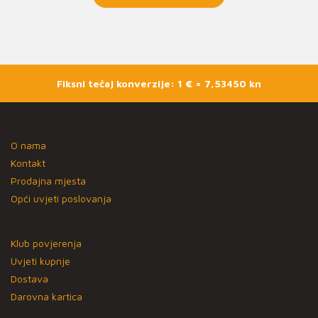
Fiksni tečaj konverzije: 1 € = 7,53450 kn
O nama
Kontakt
Prodajna mjesta
Opći uvjeti poslovanja
Klub povjerenja
Uvjeti kupnje
Dostava
Darovna kartica