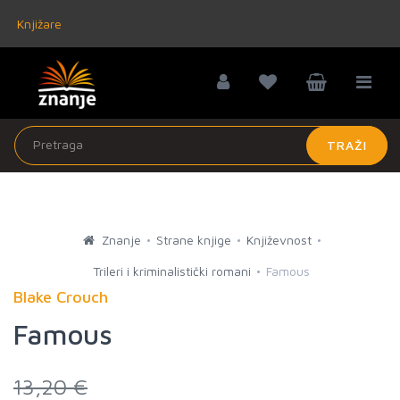
Knjižare
TRAŽI
Znanje
Strane knjige
Književnost
Trileri i kriminalistički romani
Famous
Blake Crouch
Famous
13,20 €