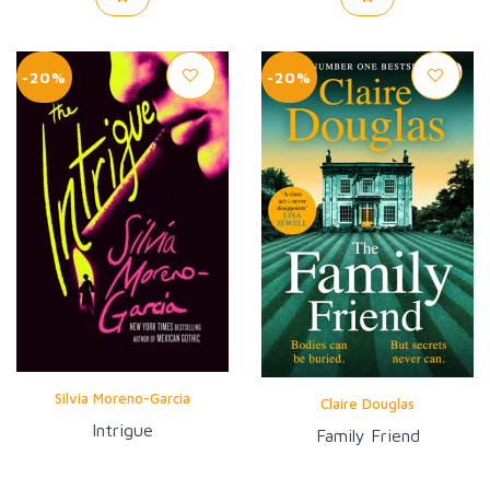
-20%
-20%
Silvia Moreno-Garcia
Claire Douglas
Intrigue
Family Friend