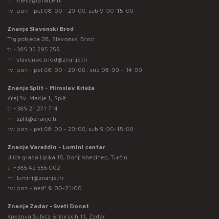
m:
rijeka@znanje.hr
rv: pon - pet 08:00 - 20:00; sub 9:00-15:00
Znanje Slavonski Brod
Trg pobjede 28, Slavonski Brod
t:
+385 35 295 258
m:
slavonski.brod@znanje.hr
rv: pon - pet 08:00 - 20:00 ; sub 08:00 – 14:00
Znanje Split - Miroslav Krleža
Kraj Sv. Marije 1, Split
t:
+385 21 271 714
m:
split@znanje.hr
rv: pon - pet 08:00 - 20:00; sub 9:00-15:00
Znanje Varaždin - Lumini centar
Ulica grada Lipika 15, Donji Kneginec, Turčin
t:
+385 42 555 002
m:
lumini@znanje.hr
rv: pon - ned* 9:00-21:00
Znanje Zadar - Sveti Donat
Knezova Šubića Bribirskih 11, Zadar