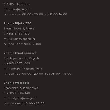
t:
+385 23 254 518
m:
zadar@znanje.hr
rv: pon - pet 08:00 - 20:00; sub 8:00-14:00
Znanje Rijeka ZTC
Zvonimirova 3, Rijeka
t:
+385 51 581 370
m:
rijekaztc@znanje.hr
rv: pon - ned* 9:00-21:00
Znanje Frankopanska
Frankopanska 5a, Zagreb
t:
+385 1 5574 883
m:
frankopanska@znanje.hr
rv: pon - pet 08:00 - 20:00 ; sub 08:00 - 15:00
Znanje Westgate
Zaprešićka 2, Jablanovec
t:
+385 1 5504 440
m:
westgate@znanje.hr
rv: pon – ned* 10:00 – 21:00