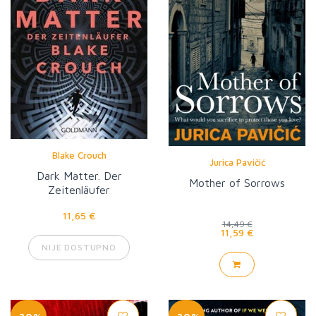
Blake Crouch
Jurica Pavičić
Dark Matter. Der
Mother of Sorrows
Zeitenläufer
11,65 €
14,49 €
11,59 €
NIJE DOSTUPNO