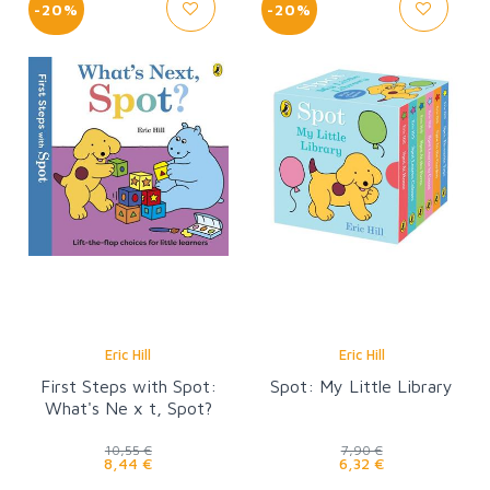
-20%
-20%
Eric Hill
Eric Hill
First Steps with Spot:
Spot: My Little Library
What's Ne x t, Spot?
10,55 €
7,90 €
8,44 €
6,32 €