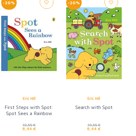
-20%
-20%
Eric Hill
Eric Hill
First Steps with Spot:
Search with Spot
Spot Sees a Rainbow
10,55 €
10,55 €
8,44 €
8,44 €