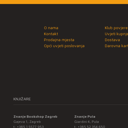
O nama
Klub povjere
Kontakt
Uvjeti kupnj
Prodajna mjesta
Dostava
Opći uvjeti poslovanja
Darovna kart
KNJIŽARE
Znanje Bookshop Zagreb
Znanje Pula
Gajeva 1, Zagreb
Giardini 4, Pula
t:
+385 1 5577 953
t:
+385 52 354 650