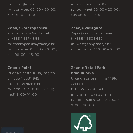
m:
rijeka@znanje.hr
m:
slavonski.brod@znanje.hr
rv: pon - pet 08:00 - 20:00;
rv: pon - pet 08:00 - 20:00 ;
sub 9:00-15:00
sub 08:00 – 14:00
Znanje Frankopanska
Znanje Westgate
Frankopanska 5a, Zagreb
Zaprešićka 2, Jablanovec
t:
+385 1 5574 883
t:
+385 1 5504 440
m:
frankopanska@znanje.hr
m:
westgate@znanje.hr
rv: pon - pet 08:00 - 20:00 ;
rv: pon – ned* 10:00 – 21:00
sub 08:00 - 15:00
Znanje Point
Znanje Retail Park
Rudeška cesta 169a, Zagreb
Branimirova
t:
+385 1 3831 945
Ulica kneza Branimira 119b,
m:
point@znanje.hr
Zagreb
rv: pon - sub 9:00 – 21:00;
t:
+ 385 1 2796 541
ned* 9:00-14:00
m:
branimirova@znanje.hr
rv: pon -sub 9:00 - 21:00, ned*
9:00 - 20:00