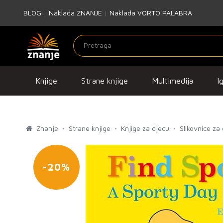
BLOG
|
Naklada ZNANJE
|
Naklada VORTO PALABRA
Knjige
Strane knjige
Multimedija
I
Znanje
Strane knjige
Knjige za djecu
Slikovnice za
-20%