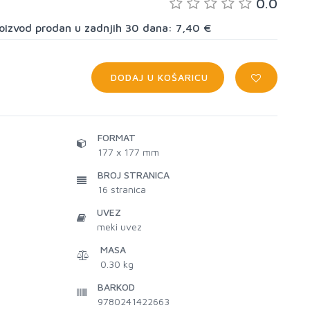
0.0
proizvod prodan u zadnjih 30 dana: 7,40 €
DODAJ U KOŠARICU
FORMAT
177 x 177 mm
BROJ STRANICA
16
stranica
UVEZ
meki uvez
MASA
0.30 kg
BARKOD
9780241422663