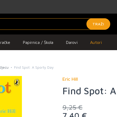
TRAŽI
gračke
Papirnica / Škola
Darovi
Autori
 djecu
Find Spot: A Sporty Day
Eric Hill
Find Spot: 
9,25 €
7,40 €