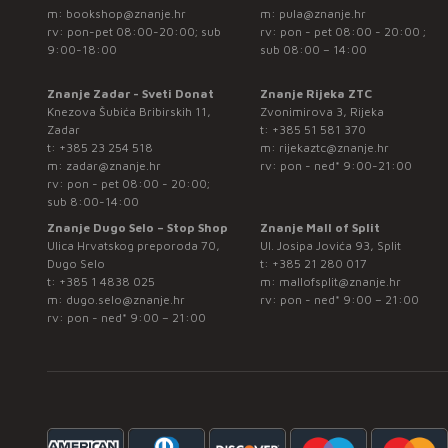
m:
bookshop@znanje.hr
m:
pula@znanje.hr
rv: pon-pet 08:00-20:00; sub
rv: pon - pet 08:00 - 20:00 ;
9:00-18:00
sub 08:00 – 14:00
Znanje Zadar - Sveti Donat
Znanje Rijeka ZTC
Knezova Šubića Bribirskih 11,
Zvonimirova 3, Rijeka
Zadar
t:
+385 51 581 370
t:
+385 23 254 518
m:
rijekaztc@znanje.hr
m:
zadar@znanje.hr
rv: pon - ned* 9:00-21:00
rv: pon - pet 08:00 - 20:00;
sub 8:00-14:00
Znanje Dugo Selo – Stop Shop
Znanje Mall of Split
Ulica Hrvatskog preporoda 70,
Ul. Josipa Jovića 93, Split
Dugo Selo
t:
+385 21 280 017
t:
+385 1 4838 025
m:
mallofsplit@znanje.hr
m:
dugo.selo@znanje.hr
rv: pon - ned* 9:00 – 21:00
rv: pon - ned* 9:00 – 21:00