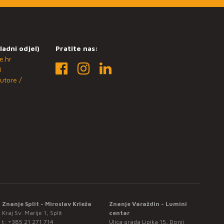
ladni odjel)
Pratite nas:
e.hr
1
utore /
Znanje Split - Miroslav Krleža
Znanje Varaždin - Lumini
Kraj Sv. Marije 1, Split
centar
t:
+385 21 271 714
Ulica grada Lipika 15, Donji