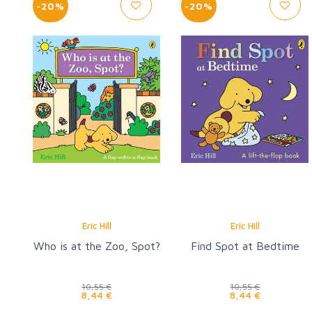
-20%
-20%
Eric Hill
Eric Hill
Who is at the Zoo, Spot?
Find Spot at Bedtime
10,55 €
10,55 €
8,44 €
8,44 €