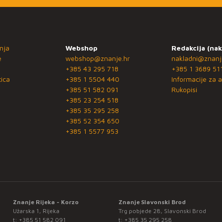
nja
Webshop
Redakcija (nak
e
webshop@znanje.hr
nakladni@znanj
+385 43 295 718
+385 1 3689 51
ica
+385 1 5504 440
Informacije za a
+385 51 582 091
Rukopisi
+385 23 254 518
+385 35 295 258
+385 52 354 650
+385 1 5577 953
Znanje Rijeka - Korzo
Znanje Slavonski Brod
Užarska 1, Rijeka
Trg pobjede 28, Slavonski Brod
t:
+385 51 582 091
t:
+385 35 295 258