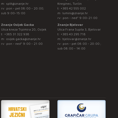
m:
split@znanje.hr
Kneginec, Turčin
rv: pon - pet 08:00 - 20:00;
t:
+385 42 555 002
sub 9:00-15:00
m:
lumini@znanje.hr
rv: pon - ned* 9:00-21:00
Znanje Osijek Gacka
Znanje Bjelovar
Ulica kneza Trpimira 20, Osijek
Ulica Frana Supila 3, Bjelovar
t:
+385 31 322 938
t:
+385 43 295 718
m:
osijek.gacka@znanje.hr
m:
bjelovar@znanje.hr
rv: pon - ned* 9:00 - 21:00
rv: pon - pet 08:00 - 20:00 ;
sub 08:00 - 14:00