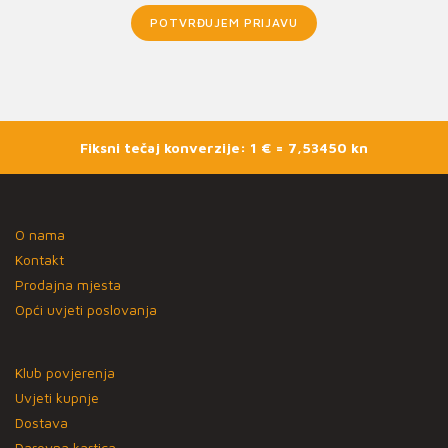
POTVRĐUJEM PRIJAVU
Fiksni tečaj konverzije: 1 € = 7,53450 kn
O nama
Kontakt
Prodajna mjesta
Opći uvjeti poslovanja
Klub povjerenja
Uvjeti kupnje
Dostava
Darovna kartica