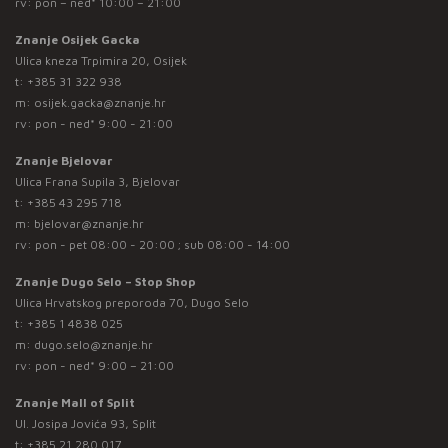
rv: pon – ned* 10:00 – 21:00
Znanje Osijek Gacka
Ulica kneza Trpimira 20, Osijek
t:
+385 31 322 938
m:
osijek.gacka@znanje.hr
rv: pon - ned* 9:00 - 21:00
Znanje Bjelovar
Ulica Frana Supila 3, Bjelovar
t:
+385 43 295 718
m:
bjelovar@znanje.hr
rv: pon - pet 08:00 - 20:00 ; sub 08:00 - 14:00
Znanje Dugo Selo – Stop Shop
Ulica Hrvatskog preporoda 70, Dugo Selo
t:
+385 1 4838 025
m:
dugo.selo@znanje.hr
rv: pon - ned* 9:00 – 21:00
Znanje Mall of Split
Ul. Josipa Jovića 93, Split
t:
+385 21 280 017