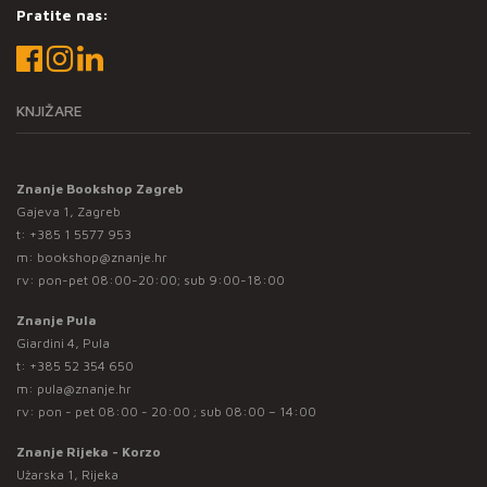
Pratite nas:
KNJIŽARE
Znanje Bookshop Zagreb
Gajeva 1, Zagreb
t:
+385 1 5577 953
m:
bookshop@znanje.hr
rv: pon-pet 08:00-20:00; sub 9:00-18:00
Znanje Pula
Giardini 4, Pula
t:
+385 52 354 650
m:
pula@znanje.hr
rv: pon - pet 08:00 - 20:00 ; sub 08:00 – 14:00
Znanje Rijeka - Korzo
Užarska 1, Rijeka