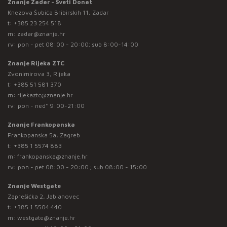
Znanje Zadar - Sveti Donat
Knezova Šubića Bribirskih 11, Zadar
t:
+385 23 254 518
m:
zadar@znanje.hr
rv: pon - pet 08:00 - 20:00; sub 8:00-14:00
Znanje Rijeka ZTC
Zvonimirova 3, Rijeka
t:
+385 51 581 370
m:
rijekaztc@znanje.hr
rv: pon - ned* 9:00-21:00
Znanje Frankopanska
Frankopanska 5a, Zagreb
t:
+385 1 5574 883
m:
frankopanska@znanje.hr
rv: pon - pet 08:00 - 20:00 ; sub 08:00 - 15:00
Znanje Westgate
Zaprešićka 2, Jablanovec
t:
+385 1 5504 440
m:
westgate@znanje.hr