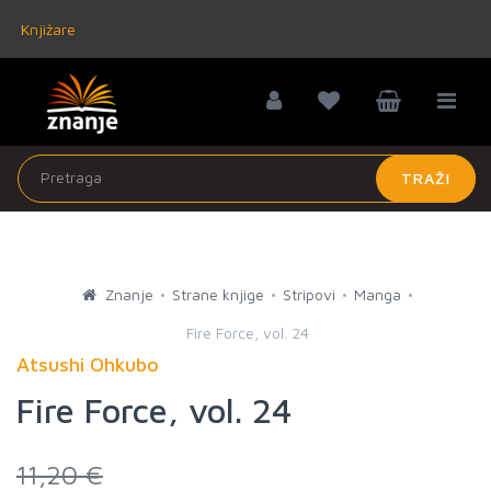
Knjižare
TRAŽI
Znanje
Strane knjige
Stripovi
Manga
Fire Force, vol. 24
Atsushi Ohkubo
Fire Force, vol. 24
11,20 €