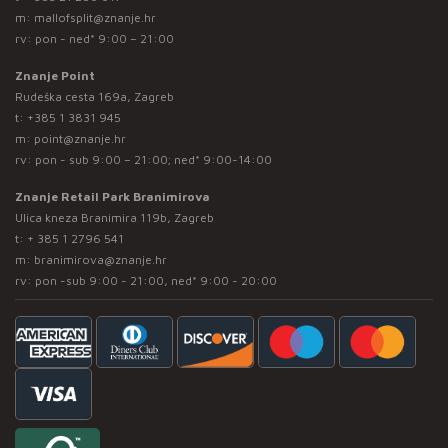
m:
mallofsplit@znanje.hr
rv: pon - ned* 9:00 – 21:00
Znanje Point
Rudeška cesta 169a, Zagreb
t:
+385 1 3831 945
m:
point@znanje.hr
rv: pon - sub 9:00 – 21:00; ned* 9:00-14:00
Znanje Retail Park Branimirova
Ulica kneza Branimira 119b, Zagreb
t:
+ 385 1 2796 541
m:
branimirova@znanje.hr
rv: pon -sub 9:00 - 21:00, ned* 9:00 - 20:00