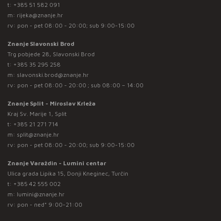
t:
+385 51 582 091
m:
rijeka@znanje.hr
rv: pon - pet 08:00 - 20:00; sub 9:00-15:00
Znanje Slavonski Brod
Trg pobjede 28, Slavonski Brod
t:
+385 35 295 258
m:
slavonski.brod@znanje.hr
rv: pon - pet 08:00 - 20:00 ; sub 08:00 – 14:00
Znanje Split - Miroslav Krleža
Kraj Sv. Marije 1, Split
t:
+385 21 271 714
m:
split@znanje.hr
rv: pon - pet 08:00 - 20:00; sub 9:00-15:00
Znanje Varaždin - Lumini centar
Ulica grada Lipika 15, Donji Kneginec, Turčin
t:
+385 42 555 002
m:
lumini@znanje.hr
rv: pon - ned* 9:00-21:00