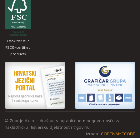
Look for our
FSC®-certified
products
© Znanje d.o.o. - društvo s ograničenom odgovornošću za
nakladničku, tiskarsku djelatnost i trgovinu.
Izrada:
CODENAMECODE