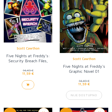
Scott Cawthon
Five Nights at Freddy's:
Scott Cawthon
Security Breach Files,
New Ed.
Five Nights at Freddy's
14,49 €
Graphic Novel 01
11,59 €
14,49 €
11,59 €
NIJE DOSTUPNO