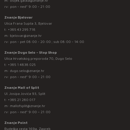
m:
osijek.gacka@znanje.hr
rv: pon - ned* 9:00 - 21:00
Znanje Bjelovar
Ulica Frana Supila 3, Bjelovar
t:
+385 43 295 718
m:
bjelovar@znanje.hr
rv: pon - pet 08:00 - 20:00 ; sub 08:00 - 14:00
Znanje Dugo Selo – Stop Shop
Ulica Hrvatskog preporoda 70, Dugo Selo
t:
+385 1 4838 025
m:
dugo.selo@znanje.hr
rv: pon - ned* 9:00 – 21:00
Znanje Mall of Split
Ul. Josipa Jovića 93, Split
t:
+385 21 280 017
m:
mallofsplit@znanje.hr
rv: pon - ned* 9:00 – 21:00
Znanje Point
Rudeška cesta 169a, Zagreb