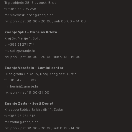
Trg pobjede 28, Slavonski Brod
t:
+385 35 295 258
m:
slavonski.brod@znanje.hr
rv: pon - pet 08:00 - 20:00 ; sub 08:00 – 14:00
Znanje Split - Miroslav Krleža
Kraj Sv. Marije 1, Split
t:
+385 21 271 714
m:
split@znanje.hr
rv: pon - pet 08:00 - 20:00; sub 9:00-15:00
Znanje Varaždin - Lumini centar
Ulica grada Lipika 15, Donji Kneginec, Turčin
t:
+385 42 555 002
m:
lumini@znanje.hr
rv: pon - ned* 9:00-21:00
Znanje Zadar - Sveti Donat
Knezova Šubića Bribirskih 11, Zadar
t:
+385 23 254 518
m:
zadar@znanje.hr
rv: pon - pet 08:00 - 20:00; sub 8:00-14:00