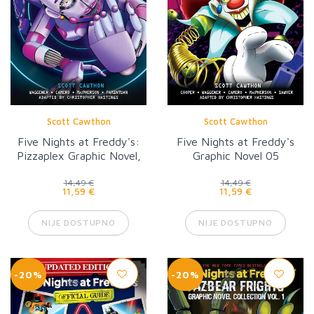
Scott Cawthon
Scott Cawthon
Five Nights at Freddy's:
Five Nights at Freddy's
Pizzaplex Graphic Novel,
Graphic Novel 05
Vol. 1
14,49 €
14,49 €
11,59 €
11,59 €
NIJE DOSTUPNO
NIJE DOSTUPNO
-20%
-20%