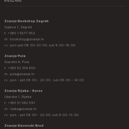
KNJIŽARE
Znanje Bookshop Zagreb
Gajeva 1, Zagreb
t:
+385 1 5577 953
m:
bookshop@znanje.hr
rv: pon-pet 08:00-20:00; sub 9:00-18:00
Znanje Pula
Giardini 4, Pula
t:
+385 52 354 650
m:
pula@znanje.hr
rv: pon - pet 08:00 - 20:00 ; sub 08:00 – 14:00
Znanje Rijeka - Korzo
Užarska 1, Rijeka
t:
+385 51 582 091
m:
rijeka@znanje.hr
rv: pon - pet 08:00 - 20:00; sub 9:00-15:00
Znanje Slavonski Brod