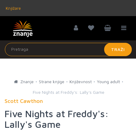
Knjižare
TRAŽI
Znanje
Strane knjige
Književnost
Young adult
Five Nights at Freddy's: Lally's Game
Scott Cawthon
Five Nights at Freddy's:
Lally's Game