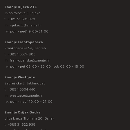
Znanje Rijeka ZTC
Zvonimirova 3, Rijeka
t:
+385 51 581 370
m:
rijekaztc@znanje.hr
rv: pon - ned* 9:00-21:00
Znanje Frankopanska
Frankopanska 5a, Zagreb
t:
+385 1 5574 883
m:
frankopanska@znanje.hr
rv: pon - pet 08:00 - 20:00 ; sub 08:00 - 15:00
Znanje Westgate
Zaprešićka 2, Jablanovec
t:
+385 1 5504 440
m:
westgate@znanje.hr
rv: pon – ned* 10:00 – 21:00
Znanje Osijek Gacka
Ulica kneza Trpimira 20, Osijek
t:
+385 31 322 938