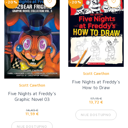
-20%
-20%
Scott Cawthon
Five Nights at Freddy's
Scott Cawthon
How to Draw
Five Nights at Freddy's
Graphic Novel 03
17,15 €
13,72 €
14,49 €
11,59 €
NIJE DOSTUPNO
NIJE DOSTUPNO