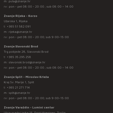
m:
pula@znanje.hr
rv: pon - pet 08:00 - 20:00 ; sub 08:00 – 14:00
Znanje Rijeka - Korzo
Užarska 1, Rijeka
t:
+385 51 582 091
m:
rijeka@znanje.hr
rv: pon - pet 08:00 - 20:00; sub 9:00-15:00
Znanje Slavonski Brod
Trg pobjede 28, Slavonski Brod
t:
+385 35 295 258
m:
slavonski.brod@znanje.hr
rv: pon - pet 08:00 - 20:00 ; sub 08:00 – 14:00
Znanje Split - Miroslav Krleža
Kraj Sv. Marije 1, Split
t:
+385 21 271 714
m:
split@znanje.hr
rv: pon - pet 08:00 - 20:00; sub 9:00-15:00
Znanje Varaždin - Lumini centar
Ulica grada Lipika 15, Donji Kneginec, Turčin