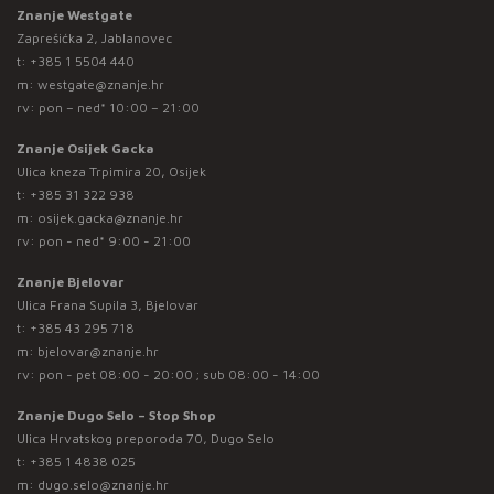
Znanje Westgate
Zaprešićka 2, Jablanovec
t:
+385 1 5504 440
m:
westgate@znanje.hr
rv: pon – ned* 10:00 – 21:00
Znanje Osijek Gacka
Ulica kneza Trpimira 20, Osijek
t:
+385 31 322 938
m:
osijek.gacka@znanje.hr
rv: pon - ned* 9:00 - 21:00
Znanje Bjelovar
Ulica Frana Supila 3, Bjelovar
t:
+385 43 295 718
m:
bjelovar@znanje.hr
rv: pon - pet 08:00 - 20:00 ; sub 08:00 - 14:00
Znanje Dugo Selo – Stop Shop
Ulica Hrvatskog preporoda 70, Dugo Selo
t:
+385 1 4838 025
m:
dugo.selo@znanje.hr