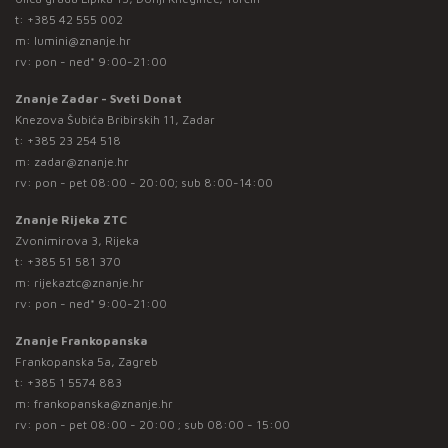
t:
+385 42 555 002
m:
lumini@znanje.hr
rv: pon - ned* 9:00-21:00
Znanje Zadar - Sveti Donat
Knezova Šubića Bribirskih 11, Zadar
t:
+385 23 254 518
m:
zadar@znanje.hr
rv: pon - pet 08:00 - 20:00; sub 8:00-14:00
Znanje Rijeka ZTC
Zvonimirova 3, Rijeka
t:
+385 51 581 370
m:
rijekaztc@znanje.hr
rv: pon - ned* 9:00-21:00
Znanje Frankopanska
Frankopanska 5a, Zagreb
t:
+385 1 5574 883
m:
frankopanska@znanje.hr
rv: pon - pet 08:00 - 20:00 ; sub 08:00 - 15:00