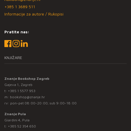
+385 1 3689 511
Informacije za autore / Rukopisi
Pratite nas:
KNJIŽARE
Znanje Bookshop Zagreb
Gajeva 1, Zagreb
t:
+385 1 5577 953
m:
bookshop@znanje.hr
rv: pon-pet 08:00-20:00; sub 9:00-18:00
Znanje Pula
Giardini 4, Pula
t:
+385 52 354 650