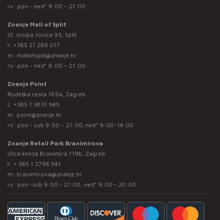
rv: pon - ned* 9:00 – 21:00
Znanje Mall of Split
Ul. Josipa Jovića 93, Split
t:
+385 21 280 017
m:
mallofsplit@znanje.hr
rv: pon - ned* 9:00 – 21:00
Znanje Point
Rudeška cesta 169a, Zagreb
t:
+385 1 3831 945
m:
point@znanje.hr
rv: pon - sub 9:00 – 21:00; ned* 9:00-14:00
Znanje Retail Park Branimirova
Ulica kneza Branimira 119b, Zagreb
t:
+ 385 1 2796 541
m:
branimirova@znanje.hr
rv: pon -sub 9:00 - 21:00, ned* 9:00 - 20:00