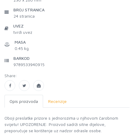
BROJ STRANICA
24
stranica
UVEZ
tvrdi uvez
MASA
0.45 kg
BARKOD
9789533940915
Share:
Opis proizvoda
Recenzije
Oboji preslatke prizore s jednorozima u njihovom čarobnom
svijetu! UPOZORENJE: Proizvod sadrži sitne dijelove,
preporučuje se korištenje uz nadzor odrasle osobe.