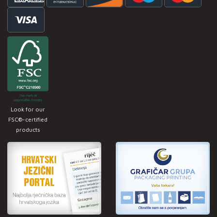
Look for our
FSC®-certified
products