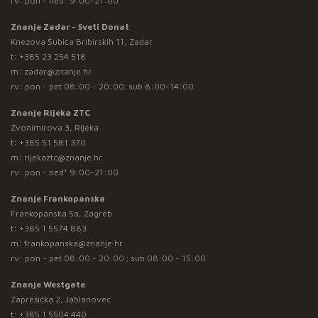
rv: pon - ned* 9:00-21:00
Znanje Zadar - Sveti Donat
Knezova Šubića Bribirskih 11, Zadar
t:
+385 23 254 518
m:
zadar@znanje.hr
rv: pon - pet 08:00 - 20:00; sub 8:00-14:00
Znanje Rijeka ZTC
Zvonimirova 3, Rijeka
t:
+385 51 581 370
m:
rijekaztc@znanje.hr
rv: pon - ned* 9:00-21:00
Znanje Frankopanska
Frankopanska 5a, Zagreb
t:
+385 1 5574 883
m:
frankopanska@znanje.hr
rv: pon - pet 08:00 - 20:00 ; sub 08:00 - 15:00
Znanje Westgate
Zaprešićka 2, Jablanovec
t:
+385 1 5504 440