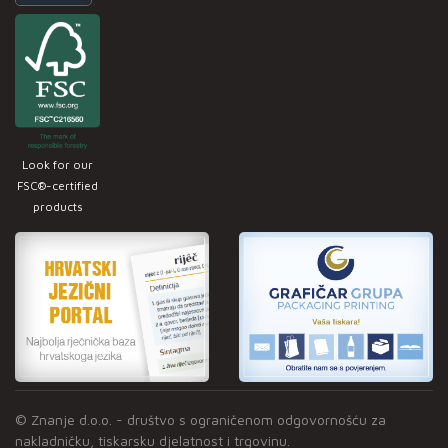
Look for our
FSC®-certified
products
© Znanje d.o.o. - društvo s ograničenom odgovornošću za
nakladničku, tiskarsku djelatnost i trgovinu.