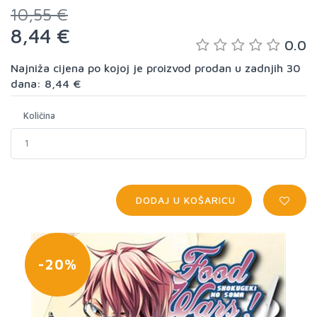
10,55 €
8,44 €
0.0
Najniža cijena po kojoj je proizvod prodan u zadnjih 30
dana: 8,44 €
Količina
DODAJ U KOŠARICU
-20%