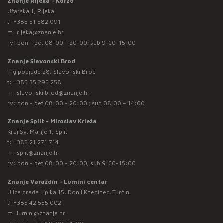
Znanje Rijeka - Korzo
Užarska 1, Rijeka
t:
+385 51 582 091
m:
rijeka@znanje.hr
rv: pon - pet 08:00 - 20:00; sub 9:00-15:00
Znanje Slavonski Brod
Trg pobjede 28, Slavonski Brod
t:
+385 35 295 258
m:
slavonski.brod@znanje.hr
rv: pon - pet 08:00 - 20:00 ; sub 08:00 – 14:00
Znanje Split - Miroslav Krleža
Kraj Sv. Marije 1, Split
t:
+385 21 271 714
m:
split@znanje.hr
rv: pon - pet 08:00 - 20:00; sub 9:00-15:00
Znanje Varaždin - Lumini centar
Ulica grada Lipika 15, Donji Kneginec, Turčin
t:
+385 42 555 002
m:
lumini@znanje.hr