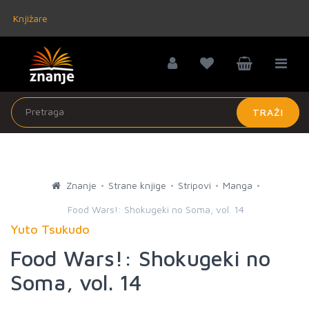
Knjižare
TRAŽI
Znanje
Strane knjige
Stripovi
Manga
Food Wars!: Shokugeki no Soma, vol. 14
Yuto Tsukudo
Food Wars!: Shokugeki no
Soma, vol. 14