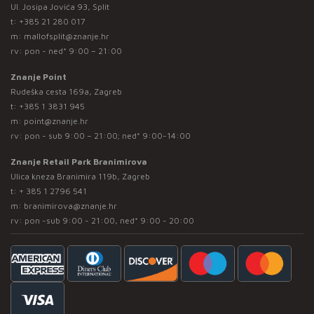
Ul. Josipa Jovića 93, Split
t:
+385 21 280 017
m:
mallofsplit@znanje.hr
rv: pon - ned* 9:00 – 21:00
Znanje Point
Rudeška cesta 169a, Zagreb
t:
+385 1 3831 945
m:
point@znanje.hr
rv: pon - sub 9:00 – 21:00; ned* 9:00-14:00
Znanje Retail Park Branimirova
Ulica kneza Branimira 119b, Zagreb
t:
+ 385 1 2796 541
m:
branimirova@znanje.hr
rv: pon -sub 9:00 - 21:00, ned* 9:00 - 20:00