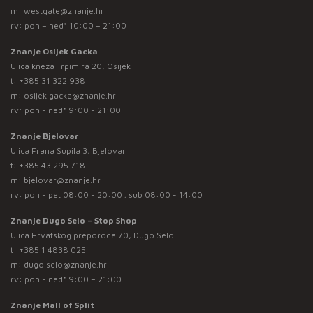
m:
westgate@znanje.hr
rv: pon – ned* 10:00 – 21:00
Znanje Osijek Gacka
Ulica kneza Trpimira 20, Osijek
t:
+385 31 322 938
m:
osijek.gacka@znanje.hr
rv: pon - ned* 9:00 - 21:00
Znanje Bjelovar
Ulica Frana Supila 3, Bjelovar
t:
+385 43 295 718
m:
bjelovar@znanje.hr
rv: pon - pet 08:00 - 20:00 ; sub 08:00 - 14:00
Znanje Dugo Selo – Stop Shop
Ulica Hrvatskog preporoda 70, Dugo Selo
t:
+385 1 4838 025
m:
dugo.selo@znanje.hr
rv: pon - ned* 9:00 – 21:00
Znanje Mall of Split