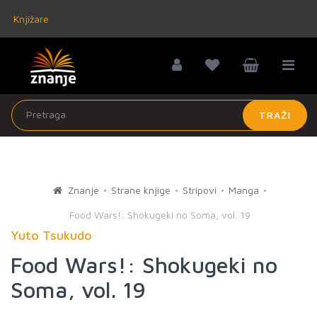
Knjižare
TRAŽI
Znanje
Strane knjige
Stripovi
Manga
Food Wars!: Shokugeki no Soma, vol. 19
Yuto Tsukudo
Food Wars!: Shokugeki no
Soma, vol. 19