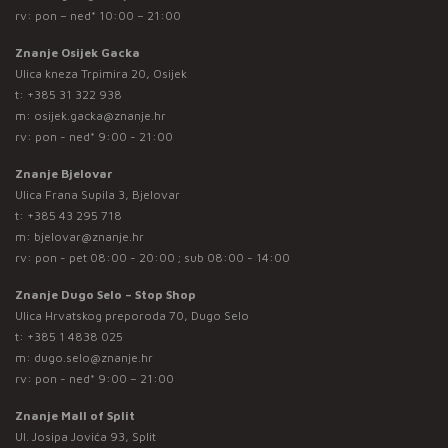
rv: pon – ned* 10:00 – 21:00
Znanje Osijek Gacka
Ulica kneza Trpimira 20, Osijek
t:
+385 31 322 938
m:
osijek.gacka@znanje.hr
rv: pon - ned* 9:00 - 21:00
Znanje Bjelovar
Ulica Frana Supila 3, Bjelovar
t:
+385 43 295 718
m:
bjelovar@znanje.hr
rv: pon - pet 08:00 - 20:00 ; sub 08:00 - 14:00
Znanje Dugo Selo – Stop Shop
Ulica Hrvatskog preporoda 70, Dugo Selo
t:
+385 1 4838 025
m:
dugo.selo@znanje.hr
rv: pon - ned* 9:00 – 21:00
Znanje Mall of Split
Ul. Josipa Jovića 93, Split