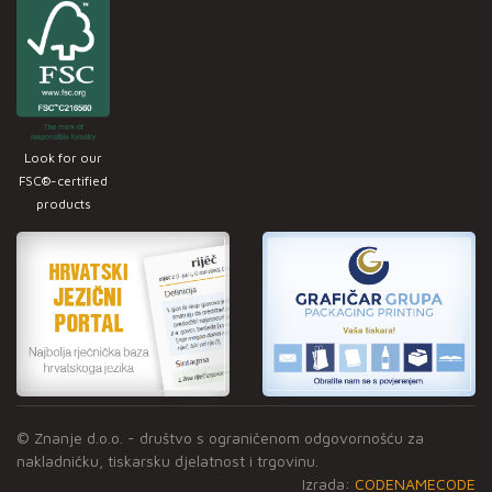
Look for our
FSC®-certified
products
© Znanje d.o.o. - društvo s ograničenom odgovornošću za
nakladničku, tiskarsku djelatnost i trgovinu.
Izrada:
CODENAMECODE