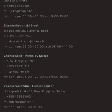
Užarska 1, Rijeka
t:
+385 51 582 091
m:
rijeka@znanje.hr
rv: pon - pet 08:00 - 20:00; sub 9:00-15:00
Znanje Slavonski Brod
Trg pobjede 28, Slavonski Brod
t:
+385 35 295 258
m:
slavonski.brod@znanje.hr
rv: pon - pet 08:00 - 20:00 ; sub 08:00 – 14:00
Znanje Split - Miroslav Krleža
Kraj Sv. Marije 1, Split
t:
+385 21 271 714
m:
split@znanje.hr
rv: pon - pet 08:00 - 20:00; sub 9:00-15:00
Znanje Varaždin - Lumini centar
Ulica grada Lipika 15, Donji Kneginec, Turčin
t:
+385 42 555 002
m:
lumini@znanje.hr
rv: pon - ned* 9:00-21:00