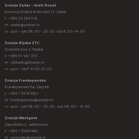
Znanje Zadar - Sveti Donat
Knezova Šubića Bribirskih 11, Zadar
t:
+385 23 254 518
m:
zadar@znanje.hr
rv: pon - pet 08:00 - 20:00; sub 8:00-14:00
Znanje Rijeka ZTC
Zvonimirova 3, Rijeka
t:
+385 51 581 370
m:
rijekaztc@znanje.hr
rv: pon - ned* 9:00-21:00
Znanje Frankopanska
Frankopanska 5a, Zagreb
t:
+385 1 5574 883
m:
frankopanska@znanje.hr
rv: pon - pet 08:00 - 20:00 ; sub 08:00 - 15:00
Znanje Westgate
Zaprešićka 2, Jablanovec
t:
+385 1 5504 440
m:
westgate@znanje.hr