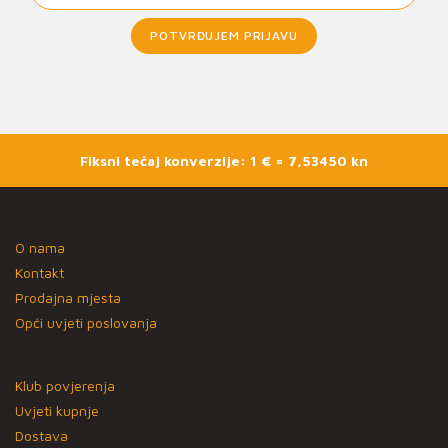
POTVRĐUJEM PRIJAVU
Fiksni tečaj konverzije: 1 € = 7,53450 kn
O nama
Kontakt
Prodajna mjesta
Opći uvjeti poslovanja
Klub povjerenja
Uvjeti kupnje
Dostava