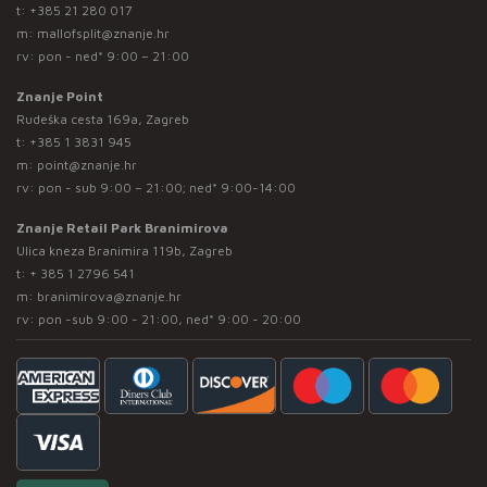
t:
+385 21 280 017
m:
mallofsplit@znanje.hr
rv: pon - ned* 9:00 – 21:00
Znanje Point
Rudeška cesta 169a, Zagreb
t:
+385 1 3831 945
m:
point@znanje.hr
rv: pon - sub 9:00 – 21:00; ned* 9:00-14:00
Znanje Retail Park Branimirova
Ulica kneza Branimira 119b, Zagreb
t:
+ 385 1 2796 541
m:
branimirova@znanje.hr
rv: pon -sub 9:00 - 21:00, ned* 9:00 - 20:00