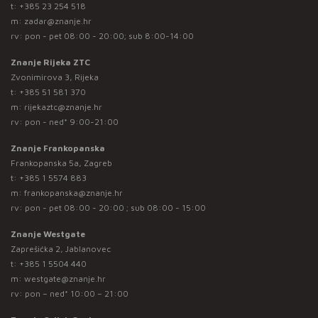
t:
+385 23 254 518
m:
zadar@znanje.hr
rv: pon - pet 08:00 - 20:00; sub 8:00-14:00
Znanje Rijeka ZTC
Zvonimirova 3, Rijeka
t:
+385 51 581 370
m:
rijekaztc@znanje.hr
rv: pon - ned* 9:00-21:00
Znanje Frankopanska
Frankopanska 5a, Zagreb
t:
+385 1 5574 883
m:
frankopanska@znanje.hr
rv: pon - pet 08:00 - 20:00 ; sub 08:00 - 15:00
Znanje Westgate
Zaprešićka 2, Jablanovec
t:
+385 1 5504 440
m:
westgate@znanje.hr
rv: pon – ned* 10:00 – 21:00