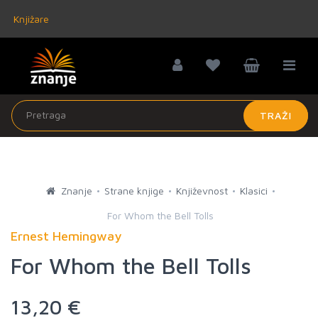
Knjižare
TRAŽI
Znanje
Strane knjige
Književnost
Klasici
For Whom the Bell Tolls
Ernest Hemingway
For Whom the Bell Tolls
13,20 €