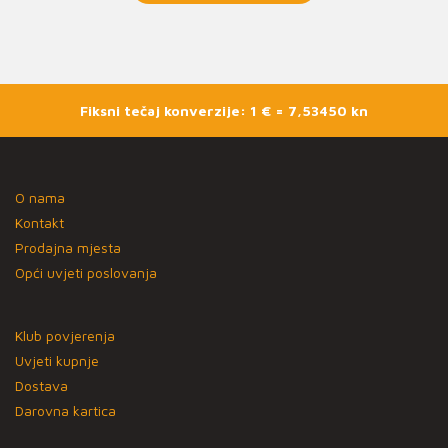
Fiksni tečaj konverzije: 1 € = 7,53450 kn
O nama
Kontakt
Prodajna mjesta
Opći uvjeti poslovanja
Klub povjerenja
Uvjeti kupnje
Dostava
Darovna kartica