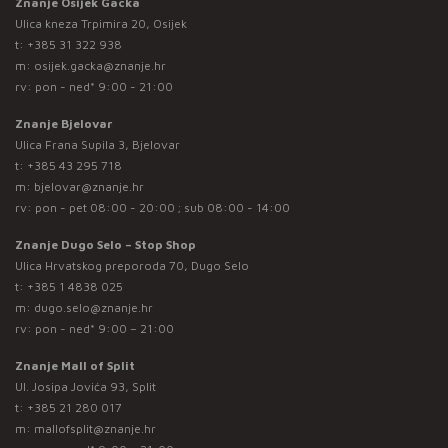
Znanje Osijek Gacka
Ulica kneza Trpimira 20, Osijek
t:
+385 31 322 938
m:
osijek.gacka@znanje.hr
rv: pon - ned* 9:00 - 21:00
Znanje Bjelovar
Ulica Frana Supila 3, Bjelovar
t:
+385 43 295 718
m:
bjelovar@znanje.hr
rv: pon - pet 08:00 - 20:00 ; sub 08:00 - 14:00
Znanje Dugo Selo – Stop Shop
Ulica Hrvatskog preporoda 70, Dugo Selo
t:
+385 1 4838 025
m:
dugo.selo@znanje.hr
rv: pon - ned* 9:00 – 21:00
Znanje Mall of Split
Ul. Josipa Jovića 93, Split
t:
+385 21 280 017
m:
mallofsplit@znanje.hr