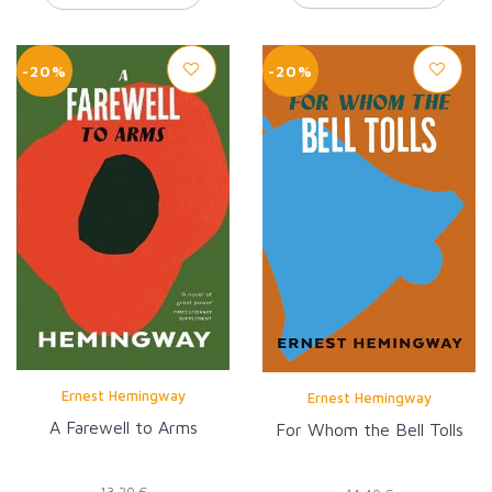
-20%
-20%
Ernest Hemingway
Ernest Hemingway
A Farewell to Arms
For Whom the Bell Tolls
13,20 €