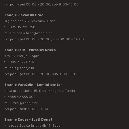
rv: pon - pet 08:00 - 20:00; sub 9:00-15:00
Znanje Slavonski Brod
Trg pobjede 28, Slavonski Brod
t:
+385 35 295 258
m:
slavonski.brod@znanje.hr
rv: pon - pet 08:00 - 20:00 ; sub 08:00 – 14:00
Znanje Split - Miroslav Krleža
Kraj Sv. Marije 1, Split
t:
+385 21 271 714
m:
split@znanje.hr
rv: pon - pet 08:00 - 20:00; sub 9:00-15:00
Znanje Varaždin - Lumini centar
Ulica grada Lipika 15, Donji Kneginec, Turčin
t:
+385 42 555 002
m:
lumini@znanje.hr
rv: pon - ned* 9:00-21:00
Znanje Zadar - Sveti Donat
Knezova Šubića Bribirskih 11, Zadar