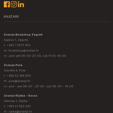
KNJIŽARE
Znanje Bookshop Zagreb
Gajeva 1, Zagreb
t:
+385 1 5577 953
m:
bookshop@znanje.hr
rv: pon-pet 08:00-20:00; sub 9:00-18:00
Znanje Pula
Giardini 4, Pula
t:
+385 52 354 650
m:
pula@znanje.hr
rv: pon - pet 08:00 - 20:00 ; sub 08:00 – 14:00
Znanje Rijeka - Korzo
Užarska 1, Rijeka
t:
+385 51 582 091
m:
rijeka@znanje.hr